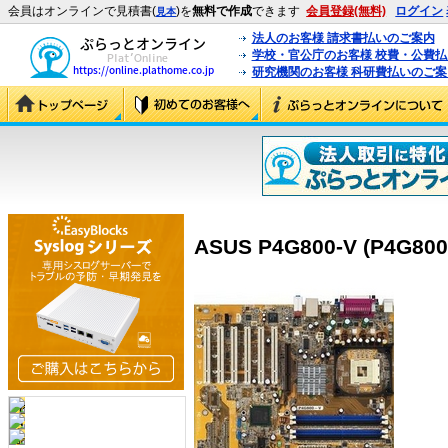
会員はオンラインで見積書(
)を
無料で作成
できます
会員登録(無料)
ログイン
見本
法人のお客様 請求書払いのご案内
学校・官公庁のお客様 校費・公費
研究機関のお客様 科研費払いのご案
ASUS P4G800-V (P4G800