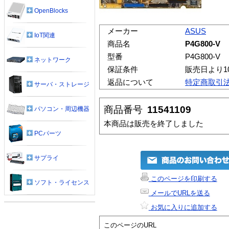
OpenBlocks
メーカー
ASUS
IoT関連
商品名
P4G800-V
型番
P4G800-V
ネットワーク
保証条件
販売日より1
返品について
特定商取引
サーバ・ストレージ
商品番号
11541109
パソコン・周辺機器
本商品は販売を終了しました
PCパーツ
サプライ
このページを印刷する
ソフト・ライセンス
メールでURLを送る
お気に入りに追加する
このページのURL