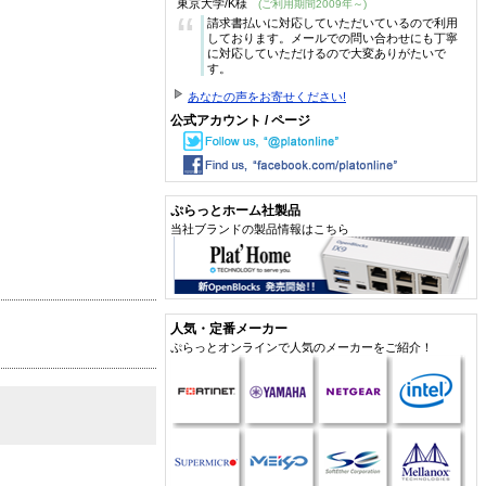
東京大学/K様
(ご利用期間2009年～)
“
請求書払いに対応していただいているので利用
しております。メールでの問い合わせにも丁寧
に対応していただけるので大変ありがたいで
す。
あなたの声をお寄せください!
公式アカウント / ページ
ぷらっとホーム社製品
当社ブランドの製品情報はこちら
人気・定番メーカー
ぷらっとオンラインで人気のメーカーをご紹介！