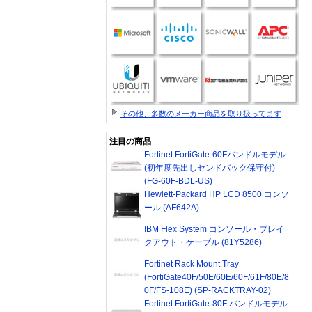
その他、多数のメーカー商品を取り扱ってます
注目の商品
Fortinet FortiGate-60Fバンドルモデル
(初年度先出しセンドバック保守付)
(FG-60F-BDL-US)
Hewlett-Packard HP LCD 8500 コンソ
ール (AF642A)
IBM Flex System コンソール・ブレイ
クアウト・ケーブル (81Y5286)
Fortinet Rack Mount Tray
(FortiGate40F/50E/60E/60F/61F/80E/8
0F/FS-108E) (SP-RACKTRAY-02)
Fortinet FortiGate-80F バンドルモデル