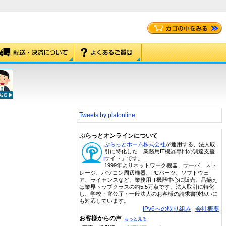
Tweets by platonline
ぷらっとオンラインについて
ぷらっとホーム株式会社
が運用する、法人取
引に特化した「業務用IT機器専門の調達支援
サイト」です。
1999年よりネットワーク機器、サーバ、スト
レージ、パソコン周辺機器、PCパーツ、ソフトウェ
ア、ライセンスなど、業務用IT機器中心に販売。品揃え
は業界トップクラスの約5.5万点です。法人取引に特化
し、学校・官公庁・一般法人のお客様の請求書後払いに
も対応しています。
IPv6への取り組み
会社概要
お客様からの声
もっと見る