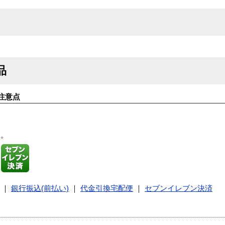
品
注意点
す。
｜
銀行振込(前払い)
｜
代金引換宅配便
｜
セブンイレブン決済