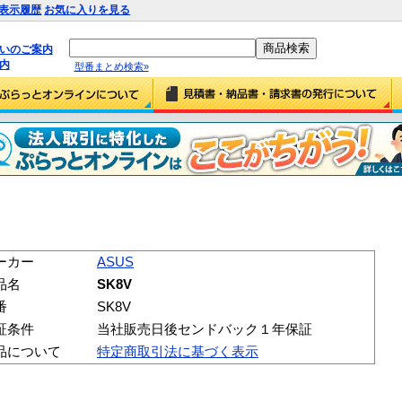
表示履歴
お気に入りを見る
払いのご案内
内
型番まとめ検索»
ーカー
ASUS
品名
SK8V
番
SK8V
証条件
当社販売日後センドバック１年保証
品について
特定商取引法に基づく表示