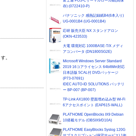
富士通 POS-Cサーマルロール紙(高保
存) (0722410-P)
パナソニック 感熱記録紙B4(6本入り)
UG-0001B4 (UG-0001B4)
応研 販売大臣 NX スタンドアロン
(OKN-423533)
大電 環境対応 1000BASE-T/X メディ
アコンバータ (DN1800SG2E)
ます。
Microsoft Windows Server Standard
2019 16コアライセンス 64bitWin対応
日本語版 5CAL付 DVDパッケージ
(P73-07691)
IDEC AUTO-ID SOLUTIONS バッテリ
ー BP-007 (BP-007)
TP-Link AX1800 壁面埋め込み型 Wi-Fi
6アクセスポイント (EAP615-WALL)
PLAT'HOME OpenBlocks IX9 Debian
10搭載モデル (OBSIX9/D10A)
PLAT'HOME EasyBlocks Syslog 120G
サブスクリプション(保守サービス) 1年