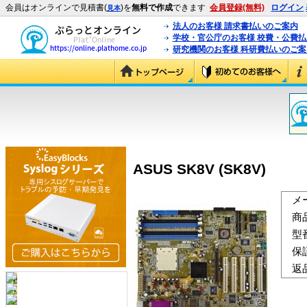
会員はオンラインで見積書(
)を
無料で作成
できます
会員登録(無料)
ログイン
見本
法人のお客様 請求書払いのご案内
学校・官公庁のお客様 校費・公費
研究機関のお客様 科研費払いのご案
ASUS SK8V (SK8V)
メ
商
型
保
返