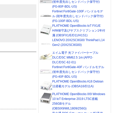
(初年度先出しセンドバック保守付)
(FG-80F-BDL-US)
Fortinet FortiGate-100F バンドルモデ
ル (初年度先出しセンドバック保守付)
(FG-100F-BDL-US)
PLAT'HOME OpenBlocks IoT FX1/E
H/W保守及びサブスクリプション1年付
属 (OBSFX1/E/D11/H1S1)
LENOVO 20X2SC8G00 ThinkPad L14
Gen2 (20X2SC8G00)
エイム電子 光ファイバーケーブル
DLC/DSC MM62.5 1m (AFP2-
DLC/DSC-62-01)
Fortinet FortiGate-40F バンドルモデル
(初年度先出しセンドバック保守付)
(FG-40F-BDL-US)
PLAT'HOME OpenBlocks A16 Debian
11搭載モデル (OBSA16/D11A)
PLAT'HOME OpenBlocks IX9 Windows
10 IoT Enterprise 2019 LTSC搭載
256GBモデル
(OBSIX9/W/L1809/256G)