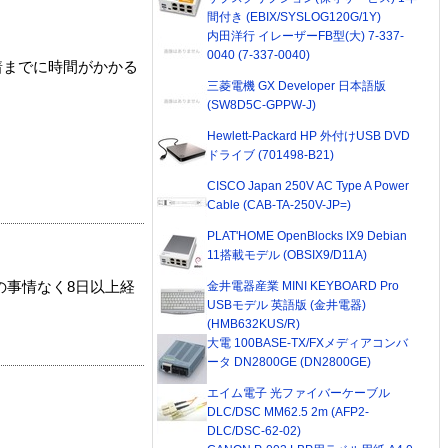
間付き (EBIX/SYSLOG120G/1Y)
内田洋行 イレーザーFB型(大) 7-337-
0040 (7-337-0040)
着までに時間がかかる
三菱電機 GX Developer 日本語版
(SW8D5C-GPPW-J)
Hewlett-Packard HP 外付けUSB DVD
ドライブ (701498-B21)
CISCO Japan 250V AC Type A Power
Cable (CAB-TA-250V-JP=)
PLAT'HOME OpenBlocks IX9 Debian
11搭載モデル (OBSIX9/D11A)
金井電器産業 MINI KEYBOARD Pro
の事情なく8日以上経
USBモデル 英語版 (金井電器)
(HMB632KUS/R)
大電 100BASE-TX/FXメディアコンバ
ータ DN2800GE (DN2800GE)
エイム電子 光ファイバーケーブル
DLC/DSC MM62.5 2m (AFP2-
DLC/DSC-62-02)