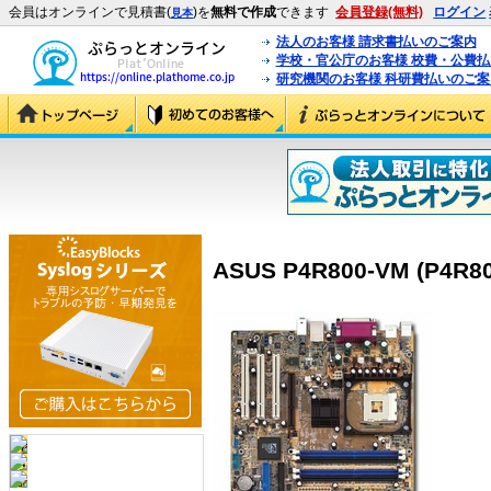
会員はオンラインで見積書(
)を
無料で作成
できます
会員登録(無料)
ログイン
見本
法人のお客様 請求書払いのご案内
学校・官公庁のお客様 校費・公費
研究機関のお客様 科研費払いのご案
ASUS P4R800-VM (P4R8