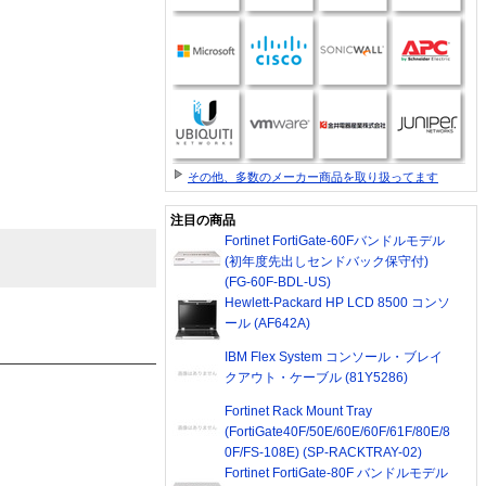
その他、多数のメーカー商品を取り扱ってます
注目の商品
Fortinet FortiGate-60Fバンドルモデル
(初年度先出しセンドバック保守付)
(FG-60F-BDL-US)
Hewlett-Packard HP LCD 8500 コンソ
ール (AF642A)
IBM Flex System コンソール・ブレイ
クアウト・ケーブル (81Y5286)
Fortinet Rack Mount Tray
(FortiGate40F/50E/60E/60F/61F/80E/8
0F/FS-108E) (SP-RACKTRAY-02)
Fortinet FortiGate-80F バンドルモデル