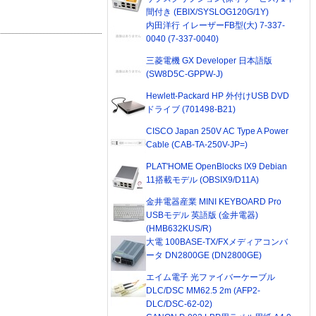
間付き (EBIX/SYSLOG120G/1Y)
内田洋行 イレーザーFB型(大) 7-337-
0040 (7-337-0040)
三菱電機 GX Developer 日本語版
(SW8D5C-GPPW-J)
Hewlett-Packard HP 外付けUSB DVD
ドライブ (701498-B21)
CISCO Japan 250V AC Type A Power
Cable (CAB-TA-250V-JP=)
PLAT'HOME OpenBlocks IX9 Debian
11搭載モデル (OBSIX9/D11A)
金井電器産業 MINI KEYBOARD Pro
USBモデル 英語版 (金井電器)
(HMB632KUS/R)
大電 100BASE-TX/FXメディアコンバ
ータ DN2800GE (DN2800GE)
エイム電子 光ファイバーケーブル
DLC/DSC MM62.5 2m (AFP2-
DLC/DSC-62-02)