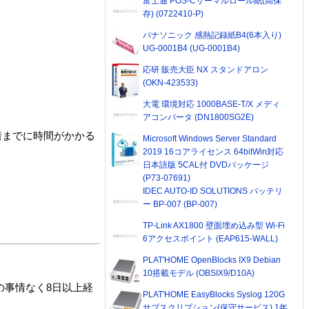
富士通 POS-Cサーマルロール紙(高保
存) (0722410-P)
パナソニック 感熱記録紙B4(6本入り)
UG-0001B4 (UG-0001B4)
応研 販売大臣 NX スタンドアロン
(OKN-423533)
大電 環境対応 1000BASE-T/X メディ
アコンバータ (DN1800SG2E)
着までに時間がかかる
Microsoft Windows Server Standard
2019 16コアライセンス 64bitWin対応
日本語版 5CAL付 DVDパッケージ
(P73-07691)
IDEC AUTO-ID SOLUTIONS バッテリ
ー BP-007 (BP-007)
TP-Link AX1800 壁面埋め込み型 Wi-Fi
6アクセスポイント (EAP615-WALL)
PLAT'HOME OpenBlocks IX9 Debian
10搭載モデル (OBSIX9/D10A)
の事情なく8日以上経
PLAT'HOME EasyBlocks Syslog 120G
サブスクリプション(保守サービス) 1年