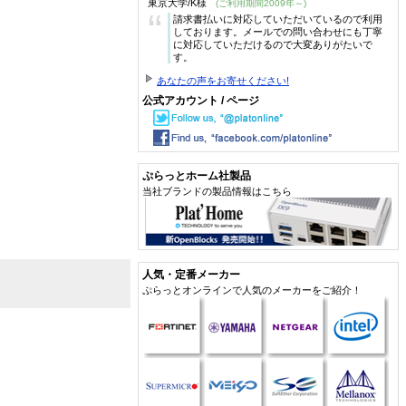
東京大学/K様
(ご利用期間2009年～)
“
請求書払いに対応していただいているので利用
しております。メールでの問い合わせにも丁寧
に対応していただけるので大変ありがたいで
す。
あなたの声をお寄せください!
公式アカウント / ページ
ぷらっとホーム社製品
当社ブランドの製品情報はこちら
人気・定番メーカー
ぷらっとオンラインで人気のメーカーをご紹介！