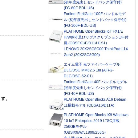
(初年度先出しセンドバック保守付)
(FG-80F-BDL-US)
Fortinet FortiGate-100F バンドルモデ
ル (初年度先出しセンドバック保守付)
(FG-100F-BDL-US)
PLAT'HOME OpenBlocks IoT FX1/E
H/W保守及びサブスクリプション1年付
属 (OBSFX1/E/D11/H1S1)
LENOVO 20X2SC8G00 ThinkPad L14
Gen2 (20X2SC8G00)
エイム電子 光ファイバーケーブル
DLC/DSC MM62.5 1m (AFP2-
DLC/DSC-62-01)
Fortinet FortiGate-40F バンドルモデル
(初年度先出しセンドバック保守付)
(FG-40F-BDL-US)
ます。
PLAT'HOME OpenBlocks A16 Debian
11搭載モデル (OBSA16/D11A)
PLAT'HOME OpenBlocks IX9 Windows
10 IoT Enterprise 2019 LTSC搭載
256GBモデル
(OBSIX9/W/L1809/256G)