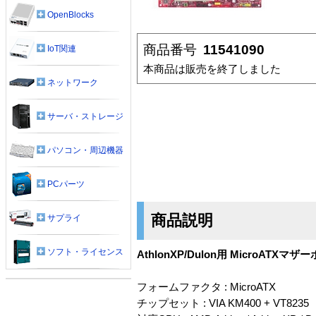
OpenBlocks
商品番号
11541090
IoT関連
本商品は販売を終了しました
ネットワーク
サーバ・ストレージ
パソコン・周辺機器
PCパーツ
商品説明
サプライ
ソフト・ライセンス
AthlonXP/Dulon用 MicroATXマザ
フォームファクタ : MicroATX
チップセット : VIA KM400 + VT8235