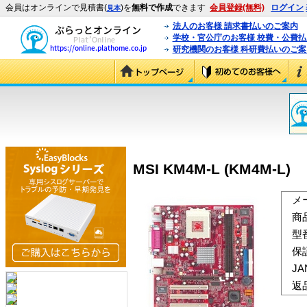
会員はオンラインで見積書(
)を
無料で作成
できます
会員登録(無料)
ログイン
見本
法人のお客様 請求書払いのご案内
学校・官公庁のお客様 校費・公費
研究機関のお客様 科研費払いのご案
MSI KM4M-L (KM4M-L)
メ
商
型
保
J
返