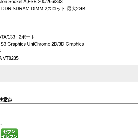
lon Socket A,FSB 200/266/333
00 DDR SDRAM DIMM 2スロット 最大2GB
/133 : 2ポート
phics UniChrome 2D/3D Graphics
5
A VT8235
注意点
す。