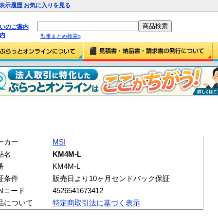
表示履歴
お気に入りを見る
払いのご案内
内
型番まとめ検索»
ーカー
MSI
品名
KM4M-L
番
KM4M-L
証条件
販売日より10ヶ月センドバック保証
ANコード
4526541673412
品について
特定商取引法に基づく表示