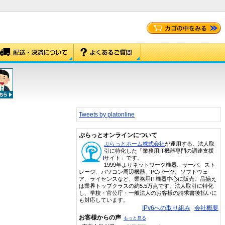
Tweets by platonline
ぷらっとオンラインについて
ぷらっとホーム株式会社
が運用する、法人取
引に特化した「業務用IT機器専門の調達支援
サイト」です。
1999年よりネットワーク機器、サーバ、スト
レージ、パソコン周辺機器、PCパーツ、ソフトウェ
ア、ライセンスなど、業務用IT機器中心に販売。品揃え
は業界トップクラスの約5.5万点です。法人取引に特化
し、学校・官公庁・一般法人のお客様の請求書後払いに
も対応しています。
IPv6への取り組み
会社概要
お客様からの声
もっと見る