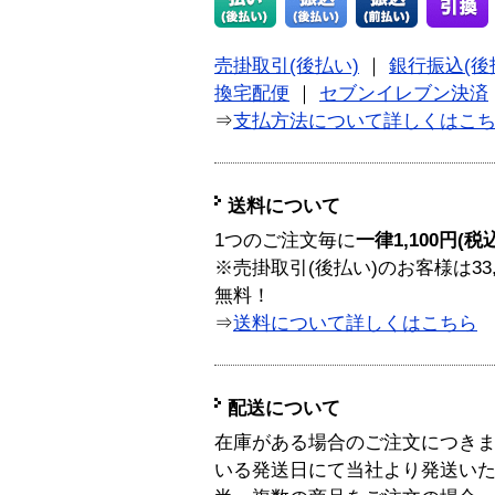
売掛取引(後払い)
｜
銀行振込(後
換宅配便
｜
セブンイレブン決済
⇒
支払方法について詳しくはこ
送料について
1つのご注文毎に
一律1,100円(税
※売掛取引(後払い)のお客様は33
無料！
⇒
送料について詳しくはこちら
配送について
在庫がある場合のご注文につき
いる発送日にて当社より発送い