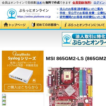
会員はオンラインで見積書(
)を
無料で作成
できます
会員登録(無料)
ログイン
見本
法人のお客様 請求書払いのご案内
学校・官公庁のお客様 校費・公費
研究機関のお客様 科研費払いのご案
MSI 865GM2-LS (865GM2