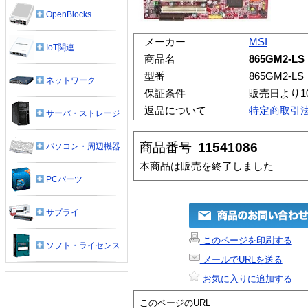
OpenBlocks
メーカー
MSI
IoT関連
商品名
865GM2-LS
型番
865GM2-LS
ネットワーク
保証条件
販売日より1
返品について
特定商取引
サーバ・ストレージ
商品番号
11541086
パソコン・周辺機器
本商品は販売を終了しました
PCパーツ
サプライ
このページを印刷する
ソフト・ライセンス
メールでURLを送る
お気に入りに追加する
このページのURL