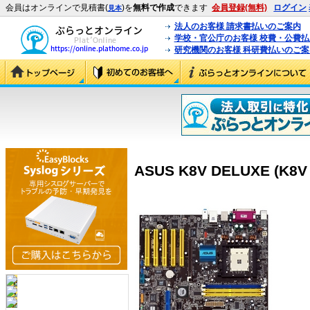
会員はオンラインで見積書(
)を
無料で作成
できます
会員登録(無料)
ログイン
見本
法人のお客様 請求書払いのご案内
学校・官公庁のお客様 校費・公費
研究機関のお客様 科研費払いのご案
ASUS K8V DELUXE (K8V