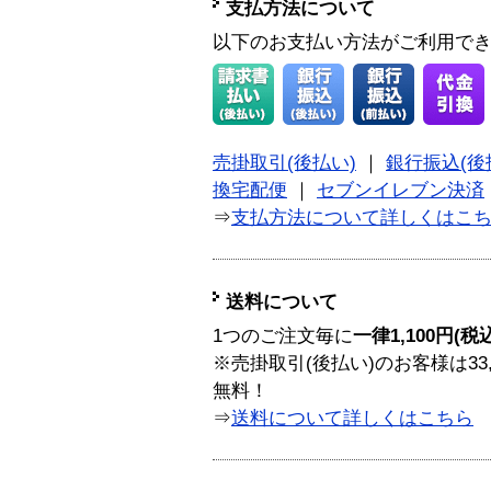
支払方法について
以下のお支払い方法がご利用で
売掛取引(後払い)
｜
銀行振込(後
換宅配便
｜
セブンイレブン決済
⇒
支払方法について詳しくはこ
送料について
1つのご注文毎に
一律1,100円(税
※売掛取引(後払い)のお客様は33
無料！
⇒
送料について詳しくはこちら