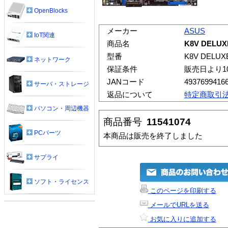
OpenBlocks
メーカー
ASUS
IoT関連
商品名
K8V DELUX
型番
K8V DELUX
ネットワーク
保証条件
販売日より1
JANコード
4937699416
サーバ・ストレージ
返品について
特定商取引
パソコン・周辺機器
商品番号
11541074
PCパーツ
本商品は販売を終了しました
サプライ
ソフト・ライセンス
このページを印刷する
メールでURLを送る
お気に入りに追加する