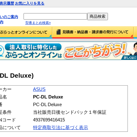
表示履歴
お気に入りを見る
払いのご案内
内
型番まとめ検索»
DL Deluxe)
ーカー
ASUS
品名
PC-DL Deluxe
番
PC-DL Deluxe
証条件
当社販売日後センドバック１年保証
ANコード
4937699416415
品について
特定商取引法に基づく表示