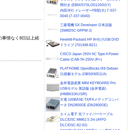
間付き (EBIX/SYSLOG120G/1Y)
内田洋行 イレーザーFB型(大) 7-337-
0040 (7-337-0040)
三菱電機 GX Developer 日本語版
(SW8D5C-GPPW-J)
の事情なく8日以上経
Hewlett-Packard HP 外付けUSB DVD
ドライブ (701498-B21)
CISCO Japan 250V AC Type A Power
Cable (CAB-TA-250V-JP=)
PLAT'HOME OpenBlocks IX9 Debian
11搭載モデル (OBSIX9/D11A)
金井電器産業 MINI KEYBOARD Pro
USBモデル 英語版 (金井電器)
(HMB632KUS/R)
大電 100BASE-TX/FXメディアコンバ
ータ DN2800GE (DN2800GE)
エイム電子 光ファイバーケーブル
DLC/DSC MM62.5 2m (AFP2-
DLC/DSC-62-02)