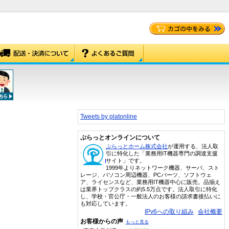
Tweets by platonline
ぷらっとオンラインについて
ぷらっとホーム株式会社
が運用する、法人取
引に特化した「業務用IT機器専門の調達支援
サイト」です。
1999年よりネットワーク機器、サーバ、スト
レージ、パソコン周辺機器、PCパーツ、ソフトウェ
ア、ライセンスなど、業務用IT機器中心に販売。品揃え
は業界トップクラスの約5.5万点です。法人取引に特化
し、学校・官公庁・一般法人のお客様の請求書後払いに
も対応しています。
IPv6への取り組み
会社概要
お客様からの声
もっと見る