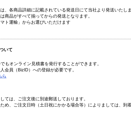
ては、各商品詳細に記載されている発送日にて当社より発送いたし
送は商品がすべて揃ってからの発送となります。
ヤマト運輸」からお選びいただけます
ついて
つでもオンライン見積書を発行することができます。
会員（BizID）への登録が必要です。
ちら
ましては、ご注文後に別途郵送しております。
のため、ご注文日時（土日祝にかかる場合等）によりましては、到