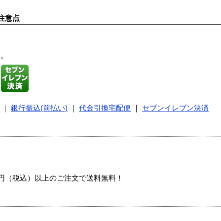
注意点
す。
｜
銀行振込(前払い)
｜
代金引換宅配便
｜
セブンイレブン決済
00円（税込）以上のご注文で送料無料！