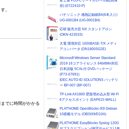
富士通 POS-Cサーマルロール紙(高保
存) (0722410-P)
ます。
パナソニック 感熱記録紙B4(6本入り)
UG-0001B4 (UG-0001B4)
応研 販売大臣 NX スタンドアロン
(OKN-423533)
大電 環境対応 1000BASE-T/X メディ
アコンバータ (DN1800SG2E)
Microsoft Windows Server Standard
2019 16コアライセンス 64bitWin対応
日本語版 5CAL付 DVDパッケージ
(P73-07691)
IDEC AUTO-ID SOLUTIONS バッテリ
ー BP-007 (BP-007)
TP-Link AX1800 壁面埋め込み型 Wi-Fi
6アクセスポイント (EAP615-WALL)
着までに時間がかかる
PLAT'HOME OpenBlocks IX9 Debian
10搭載モデル (OBSIX9/D10A)
PLAT'HOME EasyBlocks Syslog 120G
サブスクリプション(保守サービス) 1年