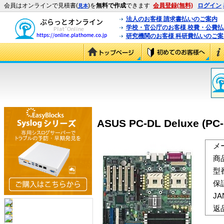
会員はオンラインで見積書(
)を
無料で作成
できます
会員登録(無料)
ログイン
見本
法人のお客様 請求書払いのご案内
学校・官公庁のお客様 校費・公費
研究機関のお客様 科研費払いのご案
ASUS PC-DL Deluxe (PC-
メ
商
型
保
J
返