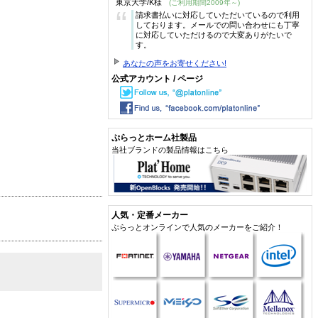
東京大学/K様
(ご利用期間2009年～)
“
請求書払いに対応していただいているので利用
しております。メールでの問い合わせにも丁寧
に対応していただけるので大変ありがたいで
す。
あなたの声をお寄せください!
公式アカウント / ページ
ぷらっとホーム社製品
当社ブランドの製品情報はこちら
人気・定番メーカー
ぷらっとオンラインで人気のメーカーをご紹介！