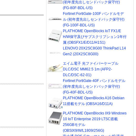
(初年度先出しセンドバック保守付)
(FG-80F-BDL-US)
Fortinet FortiGate-100F バンドルモデ
ル (初年度先出しセンドバック保守付)
(FG-100F-BDL-US)
PLAT'HOME OpenBlocks IoT FX1/E
H/W保守及びサブスクリプション1年付
属 (OBSFX1/E/D11/H1S1)
LENOVO 20X2SC8G00 ThinkPad L14
Gen2 (20X2SC8G00)
エイム電子 光ファイバーケーブル
DLC/DSC MM62.5 1m (AFP2-
DLC/DSC-62-01)
Fortinet FortiGate-40F バンドルモデル
(初年度先出しセンドバック保守付)
(FG-40F-BDL-US)
PLAT'HOME OpenBlocks A16 Debian
11搭載モデル (OBSA16/D11A)
PLAT'HOME OpenBlocks IX9 Windows
10 IoT Enterprise 2019 LTSC搭載
256GBモデル
(OBSIX9/W/L1809/256G)