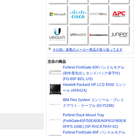
その他、多数のメーカー商品を取り扱ってます
注目の商品
Fortinet FortiGate-60Fバンドルモデル
(初年度先出しセンドバック保守付)
(FG-60F-BDL-US)
Hewlett-Packard HP LCD 8500 コンソ
ール (AF642A)
IBM Flex System コンソール・ブレイ
クアウト・ケーブル (81Y5286)
Fortinet Rack Mount Tray
(FortiGate40F/50E/60E/60F/61F/80E/8
0F/FS-108E) (SP-RACKTRAY-02)
Fortinet FortiGate-80F バンドルモデル