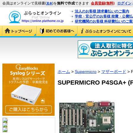
会員はオンラインで見積書(
)を
無料で作成
できます
会員登録(無料)
ログイン
見本
法人のお客様 請求書払いのご案内
学校・官公庁のお客様 校費・公費
研究機関のお客様 科研費払いのご案
ホーム
>
Supermicro
>
マザーボード
> 
SUPERMICRO P4SGA+ (