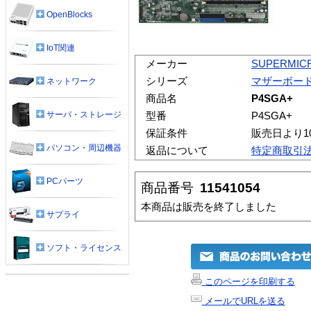
OpenBlocks
IoT関連
メーカー
SUPERMIC
シリーズ
マザーボー
ネットワーク
商品名
P4SGA+
サーバ・ストレージ
型番
P4SGA+
保証条件
販売日より1
パソコン・周辺機器
返品について
特定商取引
PCパーツ
商品番号
11541054
本商品は販売を終了しました
サプライ
ソフト・ライセンス
このページを印刷する
メールでURLを送る