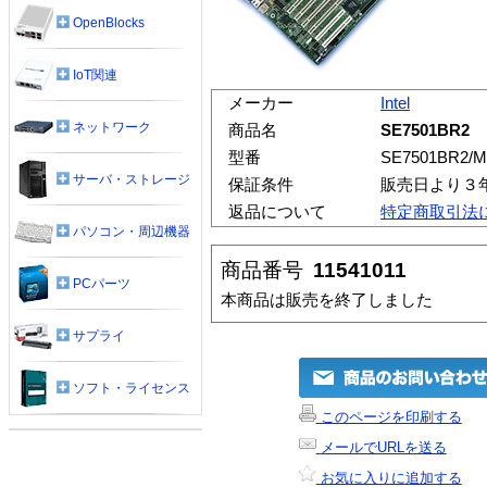
OpenBlocks
IoT関連
メーカー
Intel
ネットワーク
商品名
SE7501BR2
型番
SE7501BR2/M
サーバ・ストレージ
保証条件
販売日より３
返品について
特定商取引法
パソコン・周辺機器
商品番号
11541011
PCパーツ
本商品は販売を終了しました
サプライ
ソフト・ライセンス
このページを印刷する
メールでURLを送る
お気に入りに追加する