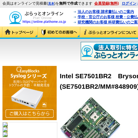
会員はオンラインで見積書(
)を
無料で作成
できます
会員登録(無料)
ログイン
見本
法人のお客様 請求書払いのご案内
学校・官公庁のお客様 校費・公費
研究機関のお客様 科研費払いのご案
Intel SE7501BR2 Br
(SE7501BR2/MM#848909