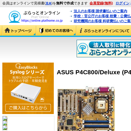
会員はオンラインで見積書(
)を
無料で作成
できます
会員登録(無料)
ログイン
見本
法人のお客様 請求書払いのご案内
学校・官公庁のお客様 校費・公費
研究機関のお客様 科研費払いのご案
ASUS P4C800/Deluxe (P4