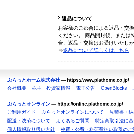
返品について
お客様のご都合による返品・交
ください。 商品開封後、または
合、返品・交換はお受けいたし
⇒
返品について詳しくはこちら
ぷらっとホーム株式会社
—
https://www.plathome.co.jp/
会社概要
株主・投資家情報
電子公告
OpenBlocks
ぷらっとオンライン
—
https://online.plathome.co.jp/
ご利用ガイド
ぷらっとオンラインについて
見積書・納
配送・決済について
よくあるご質問
特定商取引法に基
個人情報取り扱い方針
校費・公費・科研費払い取引のご