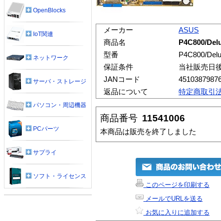
OpenBlocks
メーカー
ASUS
IoT関連
商品名
P4C800/Del
型番
P4C800/Del
ネットワーク
保証条件
当社販売日
JANコード
4510387987
サーバ・ストレージ
返品について
特定商取引
パソコン・周辺機器
商品番号
11541006
PCパーツ
本商品は販売を終了しました
サプライ
ソフト・ライセンス
このページを印刷する
メールでURLを送る
お気に入りに追加する