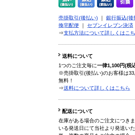
売掛取引(後払い)
｜
銀行振込(後
換宅配便
｜
セブンイレブン決済
⇒
支払方法について詳しくはこ
送料について
1つのご注文毎に
一律1,100円(税
※売掛取引(後払い)のお客様は33
無料！
⇒
送料について詳しくはこちら
配送について
在庫がある場合のご注文につき
いる発送日にて当社より発送い