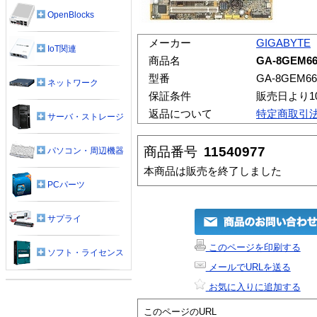
OpenBlocks
メーカー
GIGABYTE
IoT関連
商品名
GA-8GEM6
型番
GA-8GEM66
ネットワーク
保証条件
販売日より1
返品について
特定商取引
サーバ・ストレージ
商品番号
11540977
パソコン・周辺機器
本商品は販売を終了しました
PCパーツ
サプライ
このページを印刷する
ソフト・ライセンス
メールでURLを送る
お気に入りに追加する
このページのURL