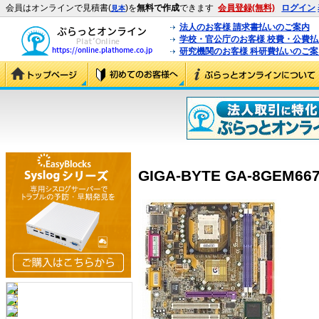
会員はオンラインで見積書(
)を
無料で作成
できます
会員登録(無料)
ログイン
見本
法人のお客様 請求書払いのご案内
学校・官公庁のお客様 校費・公費
研究機関のお客様 科研費払いのご案
GIGA-BYTE GA-8GEM667