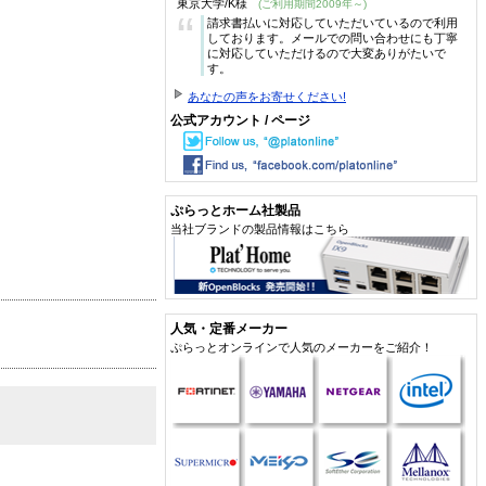
東京大学/K様
(ご利用期間2009年～)
“
請求書払いに対応していただいているので利用
しております。メールでの問い合わせにも丁寧
に対応していただけるので大変ありがたいで
す。
あなたの声をお寄せください!
公式アカウント / ページ
ぷらっとホーム社製品
当社ブランドの製品情報はこちら
人気・定番メーカー
ぷらっとオンラインで人気のメーカーをご紹介！