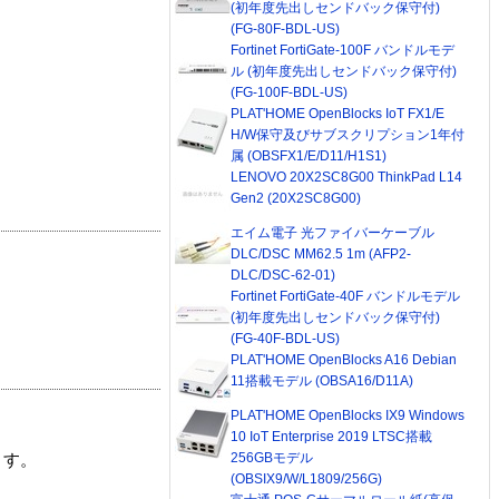
(初年度先出しセンドバック保守付)
(FG-80F-BDL-US)
Fortinet FortiGate-100F バンドルモデ
ル (初年度先出しセンドバック保守付)
(FG-100F-BDL-US)
PLAT'HOME OpenBlocks IoT FX1/E
H/W保守及びサブスクリプション1年付
属 (OBSFX1/E/D11/H1S1)
LENOVO 20X2SC8G00 ThinkPad L14
Gen2 (20X2SC8G00)
エイム電子 光ファイバーケーブル
DLC/DSC MM62.5 1m (AFP2-
DLC/DSC-62-01)
Fortinet FortiGate-40F バンドルモデル
(初年度先出しセンドバック保守付)
(FG-40F-BDL-US)
PLAT'HOME OpenBlocks A16 Debian
11搭載モデル (OBSA16/D11A)
PLAT'HOME OpenBlocks IX9 Windows
10 IoT Enterprise 2019 LTSC搭載
256GBモデル
ます。
(OBSIX9/W/L1809/256G)