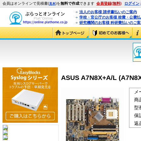
会員はオンラインで見積書(
)を
無料で作成
できます
会員登録(無料)
ログイン
見本
法人のお客様 請求書払いのご案内
学校・官公庁のお客様 校費・公費
研究機関のお客様 科研費払いのご案
ASUS A7N8X+A/L (A7N8X
メ
商
型
保
返