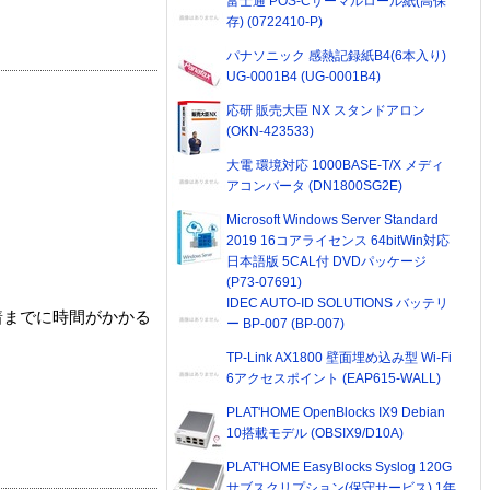
富士通 POS-Cサーマルロール紙(高保
存) (0722410-P)
パナソニック 感熱記録紙B4(6本入り)
UG-0001B4 (UG-0001B4)
応研 販売大臣 NX スタンドアロン
(OKN-423533)
大電 環境対応 1000BASE-T/X メディ
アコンバータ (DN1800SG2E)
Microsoft Windows Server Standard
2019 16コアライセンス 64bitWin対応
日本語版 5CAL付 DVDパッケージ
(P73-07691)
IDEC AUTO-ID SOLUTIONS バッテリ
着までに時間がかかる
ー BP-007 (BP-007)
TP-Link AX1800 壁面埋め込み型 Wi-Fi
6アクセスポイント (EAP615-WALL)
PLAT'HOME OpenBlocks IX9 Debian
10搭載モデル (OBSIX9/D10A)
PLAT'HOME EasyBlocks Syslog 120G
サブスクリプション(保守サービス) 1年