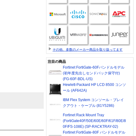
その他、多数のメーカー商品を取り扱ってます
）
注目の商品
Fortinet FortiGate-60Fバンドルモデル
(初年度先出しセンドバック保守付)
(FG-60F-BDL-US)
Hewlett-Packard HP LCD 8500 コンソ
ール (AF642A)
IBM Flex System コンソール・ブレイ
クアウト・ケーブル (81Y5286)
Fortinet Rack Mount Tray
(FortiGate40F/50E/60E/60F/61F/80E/8
0F/FS-108E) (SP-RACKTRAY-02)
Fortinet FortiGate-80F バンドルモデル