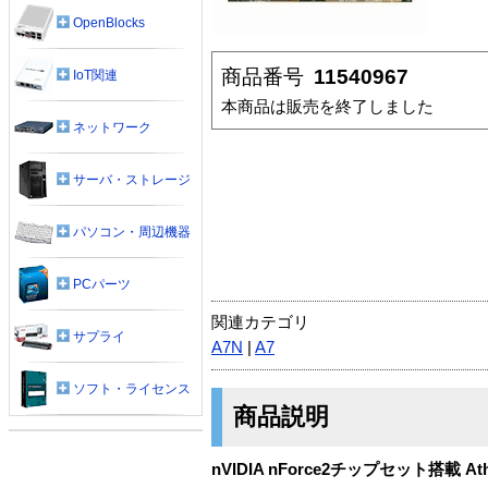
OpenBlocks
商品番号
11540967
IoT関連
本商品は販売を終了しました
ネットワーク
サーバ・ストレージ
パソコン・周辺機器
PCパーツ
関連カテゴリ
サプライ
A7N
|
A7
ソフト・ライセンス
商品説明
nVIDIA nForce2チップセット搭載 At