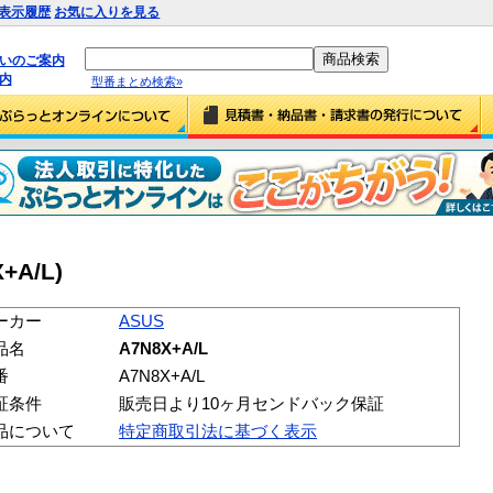
表示履歴
お気に入りを見る
払いのご案内
内
型番まとめ検索»
+A/L)
ーカー
ASUS
品名
A7N8X+A/L
番
A7N8X+A/L
証条件
販売日より10ヶ月センドバック保証
品について
特定商取引法に基づく表示