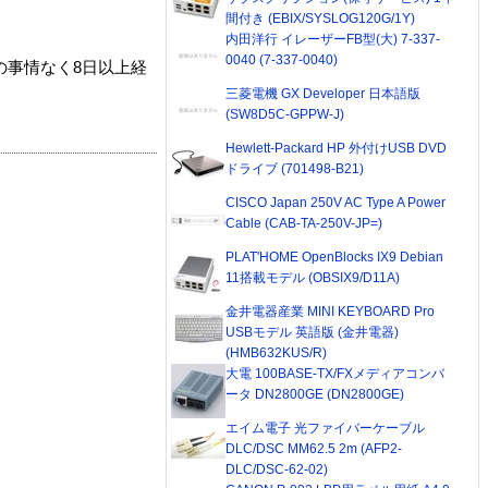
間付き (EBIX/SYSLOG120G/1Y)
内田洋行 イレーザーFB型(大) 7-337-
0040 (7-337-0040)
の事情なく8日以上経
三菱電機 GX Developer 日本語版
(SW8D5C-GPPW-J)
Hewlett-Packard HP 外付けUSB DVD
ドライブ (701498-B21)
CISCO Japan 250V AC Type A Power
Cable (CAB-TA-250V-JP=)
PLAT'HOME OpenBlocks IX9 Debian
11搭載モデル (OBSIX9/D11A)
金井電器産業 MINI KEYBOARD Pro
USBモデル 英語版 (金井電器)
(HMB632KUS/R)
大電 100BASE-TX/FXメディアコンバ
ータ DN2800GE (DN2800GE)
エイム電子 光ファイバーケーブル
DLC/DSC MM62.5 2m (AFP2-
DLC/DSC-62-02)