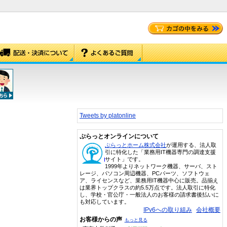
Tweets by platonline
ぷらっとオンラインについて
ぷらっとホーム株式会社
が運用する、法人取
引に特化した「業務用IT機器専門の調達支援
サイト」です。
1999年よりネットワーク機器、サーバ、スト
レージ、パソコン周辺機器、PCパーツ、ソフトウェ
ア、ライセンスなど、業務用IT機器中心に販売。品揃え
は業界トップクラスの約5.5万点です。法人取引に特化
し、学校・官公庁・一般法人のお客様の請求書後払いに
も対応しています。
IPv6への取り組み
会社概要
お客様からの声
もっと見る