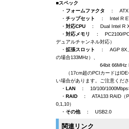
■スペック
・
フォームファクタ
： ATX
・
チップセット
： Intel R E7
・
対応CPU
： Dual Intel R X
・
対応メモリ
： PC2100/PC
デュアルチャンネル対応）
・
拡張スロット
： AGP 8X、
の場合133MHz）、
64bit 66MHz PCI×1、3
（17cm超のPCIカードはID
い場合があります。ご注意くだ
・
LAN
： 10/100/1000Mbps
・
RAID
： ATA133 RAID（P
0,1,10）
・
その他
： USB2.0
関連リンク