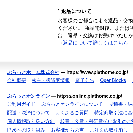
返品について
お客様のご都合による返品・交
ください。 商品開封後、または
合、返品・交換はお受けいたし
⇒
返品について詳しくはこちら
ぷらっとホーム株式会社
—
https://www.plathome.co.jp/
会社概要
株主・投資家情報
電子公告
OpenBlocks
ぷらっとオンライン
—
https://online.plathome.co.jp/
ご利用ガイド
ぷらっとオンラインについて
見積書・納
配送・決済について
よくあるご質問
特定商取引法に基
個人情報取り扱い方針
校費・公費・科研費払い取引のご
IPv6への取り組み
お客様からの声
ご注文の取り消し