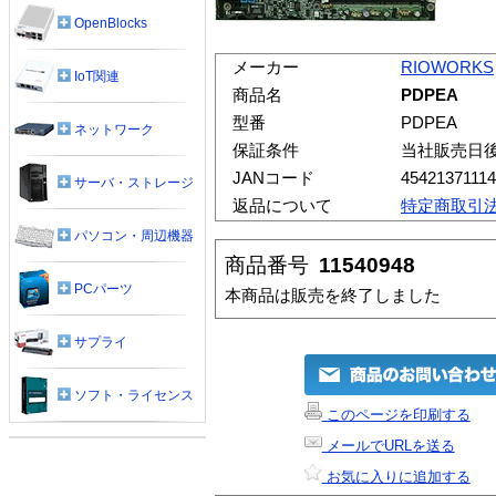
OpenBlocks
メーカー
RIOWORKS
IoT関連
商品名
PDPEA
型番
PDPEA
ネットワーク
保証条件
当社販売日
JANコード
4542137111
サーバ・ストレージ
返品について
特定商取引
パソコン・周辺機器
商品番号
11540948
PCパーツ
本商品は販売を終了しました
サプライ
ソフト・ライセンス
このページを印刷する
メールでURLを送る
お気に入りに追加する