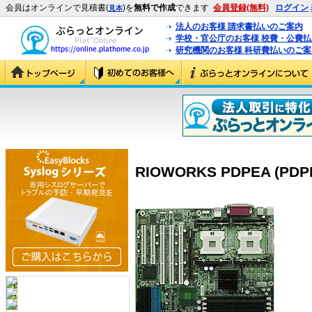
会員はオンラインで見積書(
)を
無料で作成
できます
会員登録(無料)
ログイン
見本
法人のお客様 請求書払いのご案内
学校・官公庁のお客様 校費・公費
研究機関のお客様 科研費払いのご案
RIOWORKS PDPEA (PDP