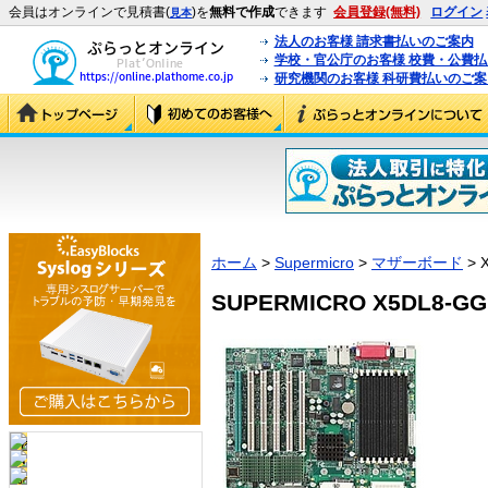
会員はオンラインで見積書(
)を
無料で作成
できます
会員登録(無料)
ログイン
見本
法人のお客様 請求書払いのご案内
学校・官公庁のお客様 校費・公費
研究機関のお客様 科研費払いのご案
ホーム
>
Supermicro
>
マザーボード
> 
SUPERMICRO X5DL8-GG 