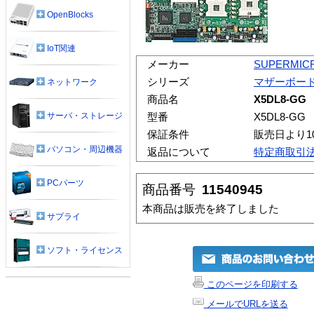
OpenBlocks
IoT関連
メーカー
SUPERMIC
シリーズ
マザーボー
ネットワーク
商品名
X5DL8-GG
サーバ・ストレージ
型番
X5DL8-GG
保証条件
販売日より1
パソコン・周辺機器
返品について
特定商取引
PCパーツ
商品番号
11540945
本商品は販売を終了しました
サプライ
ソフト・ライセンス
このページを印刷する
メールでURLを送る