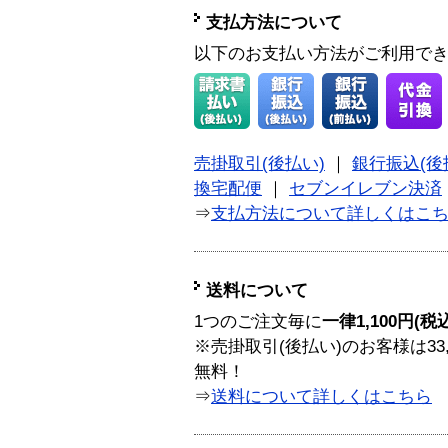
支払方法について
以下のお支払い方法がご利用で
売掛取引(後払い)
｜
銀行振込(後
換宅配便
｜
セブンイレブン決済
⇒
支払方法について詳しくはこ
送料について
1つのご注文毎に
一律1,100円(税
※売掛取引(後払い)のお客様は33
無料！
⇒
送料について詳しくはこちら