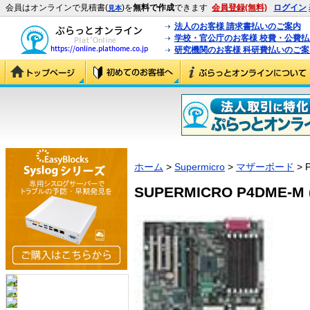
会員はオンラインで見積書(
)を
無料で作成
できます
会員登録(無料)
ログイン
見本
法人のお客様 請求書払いのご案内
学校・官公庁のお客様 校費・公費
研究機関のお客様 科研費払いのご案
ホーム
>
Supermicro
>
マザーボード
> 
SUPERMICRO P4DME-M 