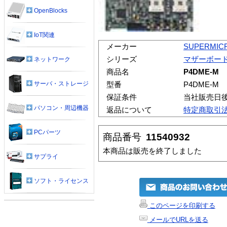
OpenBlocks
IoT関連
メーカー
SUPERMIC
シリーズ
マザーボー
ネットワーク
商品名
P4DME-M
サーバ・ストレージ
型番
P4DME-M
保証条件
当社販売日
パソコン・周辺機器
返品について
特定商取引
PCパーツ
商品番号
11540932
本商品は販売を終了しました
サプライ
ソフト・ライセンス
このページを印刷する
メールでURLを送る