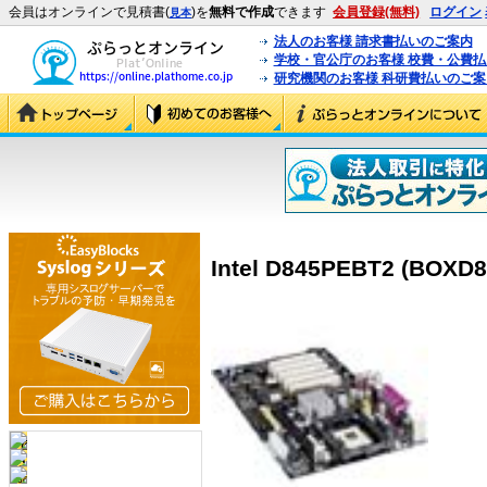
会員はオンラインで見積書(
)を
無料で作成
できます
会員登録(無料)
ログイン
見本
法人のお客様 請求書払いのご案内
学校・官公庁のお客様 校費・公費
研究機関のお客様 科研費払いのご案
Intel D845PEBT2 (BOXD