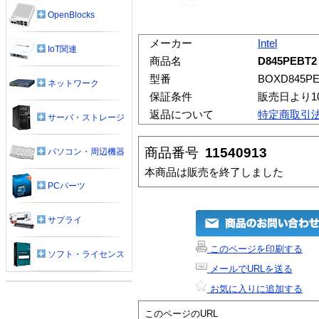
OpenBlocks
メーカー
Intel
IoT関連
商品名
D845PEBT2
型番
BOXD845PE
ネットワーク
保証条件
販売日より1
返品について
特定商取引
サーバ・ストレージ
商品番号
11540913
パソコン・周辺機器
本商品は販売を終了しました
PCパーツ
サプライ
このページを印刷する
ソフト・ライセンス
メールでURLを送る
お気に入りに追加する
このページのURL