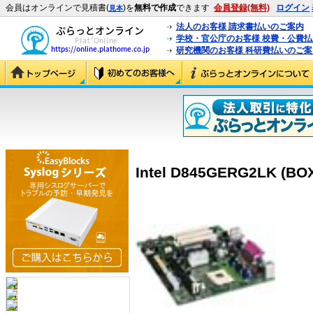
会員はオンラインで見積書(
)を
無料で作成
できます
会員登録(無料)
ログイン
見本
法人のお客様 請求書払いのご案内
学校・官公庁のお客様 校費・公費
研究機関のお客様 科研費払いのご案
Intel D845GERG2LK (B