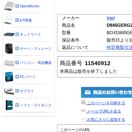
OpenBlocks
メーカー
Intel
IoT関連
商品名
D845GERG
型番
BOXD845G
ネットワーク
保証条件
販売日より1
返品について
特定商取引
サーバ・ストレージ
商品番号
11540912
パソコン・周辺機器
本商品は販売を終了しました
PCパーツ
サプライ
このページを印刷する
ソフト・ライセンス
メールでURLを送る
お気に入りに追加する
このページのURL