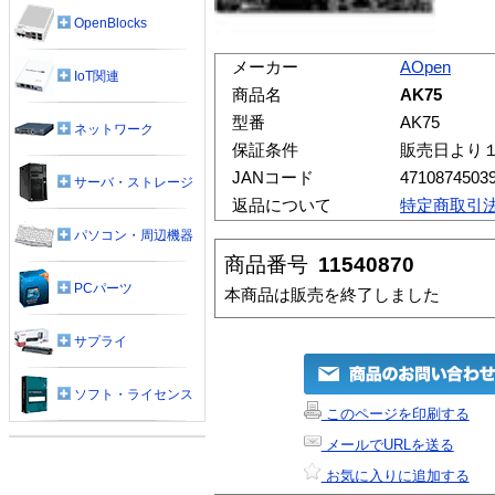
OpenBlocks
メーカー
AOpen
IoT関連
商品名
AK75
型番
AK75
ネットワーク
保証条件
販売日より
JANコード
4710874503
サーバ・ストレージ
返品について
特定商取引
パソコン・周辺機器
商品番号
11540870
PCパーツ
本商品は販売を終了しました
サプライ
ソフト・ライセンス
このページを印刷する
メールでURLを送る
お気に入りに追加する