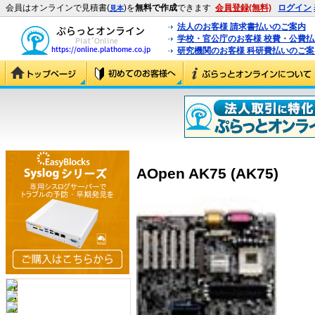
会員はオンラインで見積書(
)を
無料で作成
できます
会員登録(無料)
ログイン
見本
法人のお客様 請求書払いのご案内
学校・官公庁のお客様 校費・公費
研究機関のお客様 科研費払いのご案
AOpen AK75 (AK75)