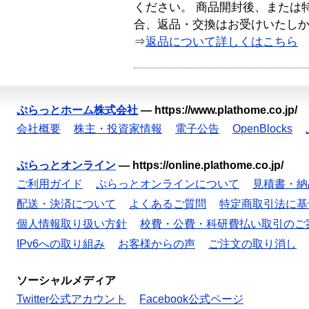
ください。 商品開封後、または
合、返品・交換はお受けいたし
⇒
返品について詳しくはこちら
ぷらっとホーム株式会社
—
https://www.plathome.co.jp/
会社概要
株主・投資家情報
電子公告
OpenBlocks
ぷらっとオンライン
—
https://online.plathome.co.jp/
ご利用ガイド
ぷらっとオンラインについて
見積書・納
配送・決済について
よくあるご質問
特定商取引法に基
個人情報取り扱い方針
校費・公費・科研費払い取引のご
IPv6への取り組み
お客様からの声
ご注文の取り消し
ソーシャルメディア
Twitter公式アカウント
Facebook公式ページ