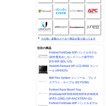
その他、多数のメーカー商品を取り扱ってます
注目の商品
Fortinet FortiGate-60Fバンドルモデル
(初年度先出しセンドバック保守付)
(FG-60F-BDL-US)
Hewlett-Packard HP LCD 8500 コンソ
ール (AF642A)
IBM Flex System コンソール・ブレイ
クアウト・ケーブル (81Y5286)
Fortinet Rack Mount Tray
(FortiGate40F/50E/60E/60F/61F/80E/8
0F/FS-108E) (SP-RACKTRAY-02)
Fortinet FortiGate-80F バンドルモデル