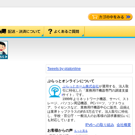
Tweets by platonline
ぷらっとオンラインについて
ぷらっとホーム株式会社
が運用する、法人取
引に特化した「業務用IT機器専門の調達支援
サイト」です。
1999年よりネットワーク機器、サーバ、スト
レージ、パソコン周辺機器、PCパーツ、ソフトウェ
ア、ライセンスなど、業務用IT機器中心に販売。品揃え
は業界トップクラスの約5.5万点です。法人取引に特化
し、学校・官公庁・一般法人のお客様の請求書後払いに
も対応しています。
IPv6への取り組み
会社概要
お客様からの声
もっと見る