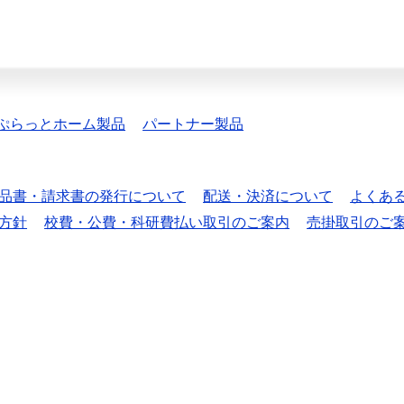
ぷらっとホーム製品
パートナー製品
品書・請求書の発行について
配送・決済について
よくあ
方針
校費・公費・科研費払い取引のご案内
売掛取引のご