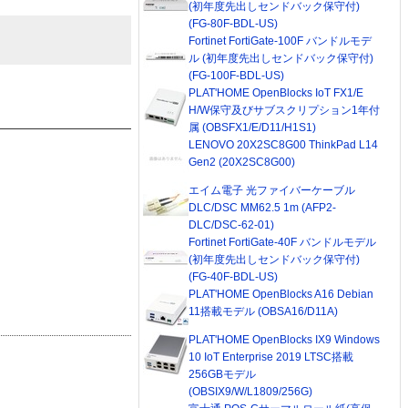
(初年度先出しセンドバック保守付)
(FG-80F-BDL-US)
Fortinet FortiGate-100F バンドルモデ
ル (初年度先出しセンドバック保守付)
(FG-100F-BDL-US)
PLAT'HOME OpenBlocks IoT FX1/E
H/W保守及びサブスクリプション1年付
属 (OBSFX1/E/D11/H1S1)
LENOVO 20X2SC8G00 ThinkPad L14
Gen2 (20X2SC8G00)
エイム電子 光ファイバーケーブル
DLC/DSC MM62.5 1m (AFP2-
DLC/DSC-62-01)
Fortinet FortiGate-40F バンドルモデル
(初年度先出しセンドバック保守付)
(FG-40F-BDL-US)
PLAT'HOME OpenBlocks A16 Debian
11搭載モデル (OBSA16/D11A)
PLAT'HOME OpenBlocks IX9 Windows
10 IoT Enterprise 2019 LTSC搭載
256GBモデル
(OBSIX9/W/L1809/256G)