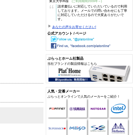
東京大学/K様
(ご利用期間2009年～)
“
請求書払いに対応していただいているので利用
しております。メールでの問い合わせにも丁寧
に対応していただけるので大変ありがたいで
す。
あなたの声をお寄せください!
公式アカウント / ページ
ぷらっとホーム社製品
当社ブランドの製品情報はこちら
人気・定番メーカー
ぷらっとオンラインで人気のメーカーをご紹介！