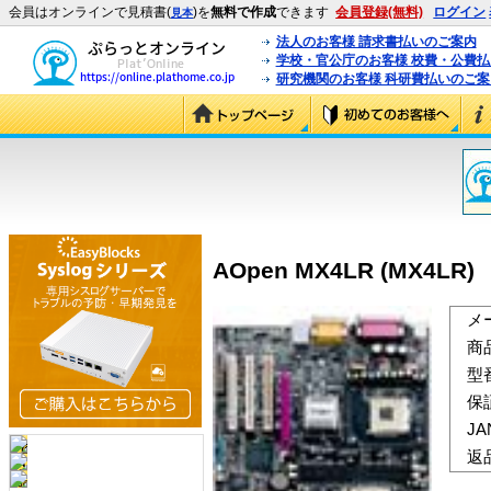
会員はオンラインで見積書(
)を
無料で作成
できます
会員登録(無料)
ログイン
見本
法人のお客様 請求書払いのご案内
学校・官公庁のお客様 校費・公費
研究機関のお客様 科研費払いのご案
AOpen MX4LR (MX4LR)
メ
商
型
保
J
返