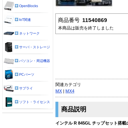
OpenBlocks
商品番号
11540869
IoT関連
本商品は販売を終了しました
ネットワーク
サーバ・ストレージ
パソコン・周辺機器
PCパーツ
関連カテゴリ
サプライ
MX
|
MX4
ソフト・ライセンス
商品説明
インテル R 845GL チップセット搭