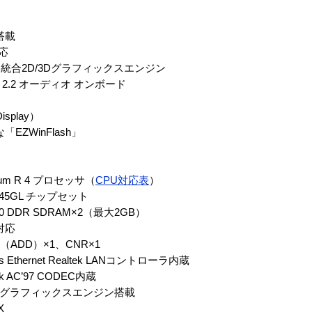
搭載
対応
合2D/3Dグラフィックスエンジン
’97 2.2 オーディオ オンボード
splay）
EZWinFlash」
m R 4 プロセッサ（
CPU対応表
）
5GL チップセット
 DDR SDRAM×2（最大2GB）
対応
ADD）×1、CNR×1
thernet Realtek LANコントローラ内蔵
C’97 CODEC内蔵
Dグラフィックスエンジン搭載
X