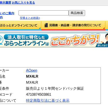
表示履歴
お気に入りを見る
払いのご案内
内
型番まとめ検索»
ーカー
AOpen
品名
MX4LR
番
MX4LR
証条件
販売日より１年間センドバック保証
ANコード
4710874503861
品について
特定商取引法に基づく表示