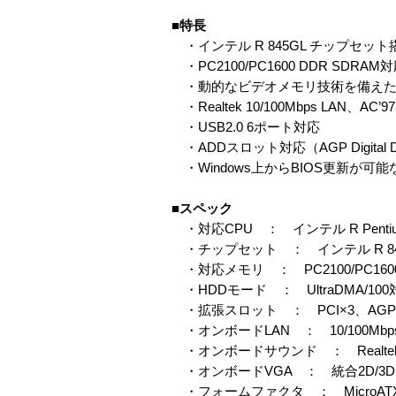
■特長
・インテル R 845GL チップセット
・PC2100/PC1600 DDR SDRAM
・動的なビデオメモリ技術を備えた統
・Realtek 10/100Mbps LAN、AC
・USB2.0 6ポート対応
・ADDスロット対応（AGP Digital Di
・Windows上からBIOS更新が可能な「
■スペック
・対応CPU ： インテル R Pentiu
・チップセット ： インテル R 84
・対応メモリ ： PC2100/PC1600
・HDDモード ： UltraDMA/100
・拡張スロット ： PCI×3、AGP（
・オンボードLAN ： 10/100Mbps E
・オンボードサウンド ： Realtek A
・オンボードVGA ： 統合2D/3
・フォームファクタ ： MicroAT