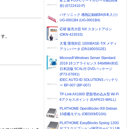
富士通 POS-Cサーマルロール紙(高保
存) (0722410-P)
パナソニック 感熱記録紙B4(6本入り)
UG-0001B4 (UG-0001B4)
応研 販売大臣 NX スタンドアロン
(OKN-423533)
ます。
大電 環境対応 1000BASE-T/X メディ
アコンバータ (DN1800SG2E)
Microsoft Windows Server Standard
2019 16コアライセンス 64bitWin対応
日本語版 5CAL付 DVDパッケージ
(P73-07691)
IDEC AUTO-ID SOLUTIONS バッテリ
ー BP-007 (BP-007)
TP-Link AX1800 壁面埋め込み型 Wi-Fi
6アクセスポイント (EAP615-WALL)
PLAT'HOME OpenBlocks IX9 Debian
10搭載モデル (OBSIX9/D10A)
PLAT'HOME EasyBlocks Syslog 120G
サブスクリプション(保守サービス) 1年