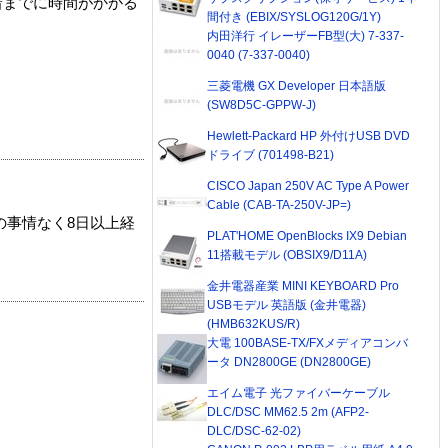
着までに時間がかかる
間付き (EBIX/SYSLOG120G/1Y)
内田洋行 イレーザーFB型(大) 7-337-
0040 (7-337-0040)
三菱電機 GX Developer 日本語版
(SW8D5C-GPPW-J)
Hewlett-Packard HP 外付けUSB DVD
ドライブ (701498-B21)
CISCO Japan 250V AC Type A Power
Cable (CAB-TA-250V-JP=)
の事情なく8日以上経
PLAT'HOME OpenBlocks IX9 Debian
11搭載モデル (OBSIX9/D11A)
金井電器産業 MINI KEYBOARD Pro
USBモデル 英語版 (金井電器)
(HMB632KUS/R)
大電 100BASE-TX/FXメディアコンバ
ータ DN2800GE (DN2800GE)
エイム電子 光ファイバーケーブル
DLC/DSC MM62.5 2m (AFP2-
DLC/DSC-62-02)