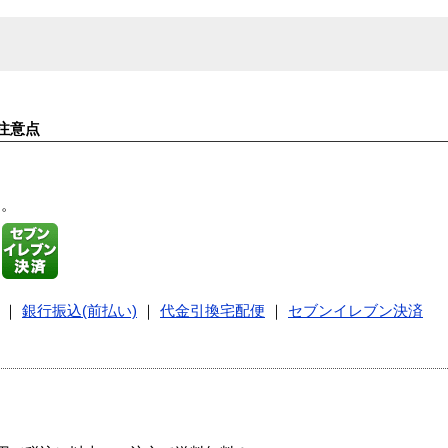
注意点
す。
｜
銀行振込(前払い)
｜
代金引換宅配便
｜
セブンイレブン決済