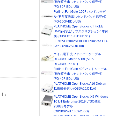
(初年度先出しセンドバック保守付)
(FG-80F-BDL-US)
Fortinet FortiGate-100F バンドルモデ
ル (初年度先出しセンドバック保守付)
(FG-100F-BDL-US)
PLAT'HOME OpenBlocks IoT FX1/E
H/W保守及びサブスクリプション1年付
属 (OBSFX1/E/D11/H1S1)
LENOVO 20X2SC8G00 ThinkPad L14
Gen2 (20X2SC8G00)
エイム電子 光ファイバーケーブル
DLC/DSC MM62.5 1m (AFP2-
DLC/DSC-62-01)
Fortinet FortiGate-40F バンドルモデル
(初年度先出しセンドバック保守付)
(FG-40F-BDL-US)
PLAT'HOME OpenBlocks A16 Debian
11搭載モデル (OBSA16/D11A)
ます。
PLAT'HOME OpenBlocks IX9 Windows
10 IoT Enterprise 2019 LTSC搭載
256GBモデル
(OBSIX9/W/L1809/256G)