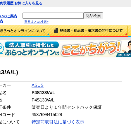
表示履歴
お気に入りを見る
払いのご案内
内
型番まとめ検索»
3/A/L)
ーカー
ASUS
品名
P4S133/A/L
番
P4S133/A/L
証条件
販売日より１年間センドバック保証
ANコード
4937699415029
品について
特定商取引法に基づく表示