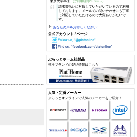
東京大学/K様
(ご利用期間2009年～)
“
請求書払いに対応していただいているので利用
しております。メールでの問い合わせにも丁寧
に対応していただけるので大変ありがたいで
す。
あなたの声をお寄せください!
公式アカウント / ページ
ぷらっとホーム社製品
当社ブランドの製品情報はこちら
人気・定番メーカー
ぷらっとオンラインで人気のメーカーをご紹介！