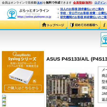
会員はオンラインで見積書(
)を
無料で作成
できます
会員登録(無料)
ログイン
見本
法人のお客様 請求書払いのご案内
学校・官公庁のお客様 校費・公費
研究機関のお客様 科研費払いのご案
ASUS P4S133/A/L (P4S13
メ
商
型
保
J
返