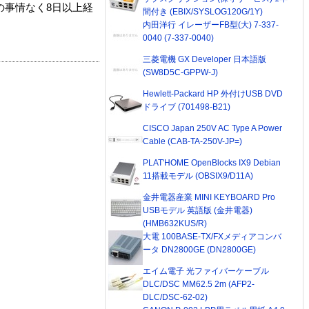
の事情なく8日以上経
間付き (EBIX/SYSLOG120G/1Y)
内田洋行 イレーザーFB型(大) 7-337-
0040 (7-337-0040)
三菱電機 GX Developer 日本語版
(SW8D5C-GPPW-J)
Hewlett-Packard HP 外付けUSB DVD
ドライブ (701498-B21)
CISCO Japan 250V AC Type A Power
Cable (CAB-TA-250V-JP=)
PLAT'HOME OpenBlocks IX9 Debian
11搭載モデル (OBSIX9/D11A)
金井電器産業 MINI KEYBOARD Pro
USBモデル 英語版 (金井電器)
(HMB632KUS/R)
大電 100BASE-TX/FXメディアコンバ
ータ DN2800GE (DN2800GE)
エイム電子 光ファイバーケーブル
DLC/DSC MM62.5 2m (AFP2-
DLC/DSC-62-02)