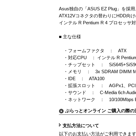
Asus独自の「ASUS EZ Plug」を採
ATX12Vコネクタの替わりにHDD向け
インテル R Pentium R 4 プロ
■ 主な仕様
・フォームファクタ ： ATX
・対応CPU ： インテル R Pentium 
・チップセット ： SiS645+SiS
・メモリ ： 3x SDRAM DIMM Ma
・IDE ： ATA100
・拡張スロット ： AGPx1、PCI
・サウンド ： C-Media 6ch Audi
・ネットワーク ： 10/100Mbps Eth
ぷらっとオンライン ご購入の際の
支払方法について
以下のお支払い方法がご利用できま