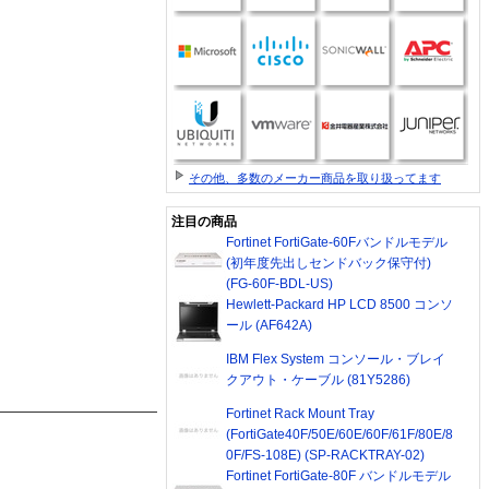
その他、多数のメーカー商品を取り扱ってます
注目の商品
Fortinet FortiGate-60Fバンドルモデル
(初年度先出しセンドバック保守付)
(FG-60F-BDL-US)
Hewlett-Packard HP LCD 8500 コンソ
ール (AF642A)
IBM Flex System コンソール・ブレイ
クアウト・ケーブル (81Y5286)
Fortinet Rack Mount Tray
(FortiGate40F/50E/60E/60F/61F/80E/8
0F/FS-108E) (SP-RACKTRAY-02)
Fortinet FortiGate-80F バンドルモデル