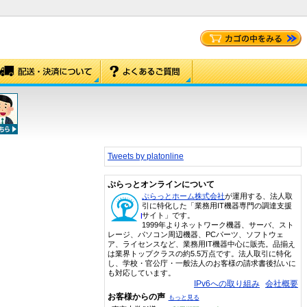
Tweets by platonline
ぷらっとオンラインについて
ぷらっとホーム株式会社
が運用する、法人取
引に特化した「業務用IT機器専門の調達支援
サイト」です。
1999年よりネットワーク機器、サーバ、スト
レージ、パソコン周辺機器、PCパーツ、ソフトウェ
ア、ライセンスなど、業務用IT機器中心に販売。品揃え
は業界トップクラスの約5.5万点です。法人取引に特化
し、学校・官公庁・一般法人のお客様の請求書後払いに
も対応しています。
IPv6への取り組み
会社概要
お客様からの声
もっと見る