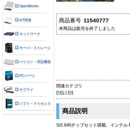
OpenBlocks
商品番号
11540777
IoT関連
本商品は販売を終了しました
ネットワーク
サーバ・ストレージ
パソコン・周辺機器
PCパーツ
関連カテゴリ
サプライ
P4S
|
P4
ソフト・ライセンス
商品説明
SiS 645チップセット搭載、インテル 