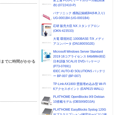
富士通 POS-Cサーマルロール紙(高保
存) (0722410-P)
パナソニック 感熱記録紙B4(6本入り)
UG-0001B4 (UG-0001B4)
応研 販売大臣 NX スタンドアロン
(OKN-423533)
大電 環境対応 1000BASE-T/X メディ
アコンバータ (DN1800SG2E)
Microsoft Windows Server Standard
2019 16コアライセンス 64bitWin対応
着までに時間がかかる
日本語版 5CAL付 DVDパッケージ
(P73-07691)
IDEC AUTO-ID SOLUTIONS バッテリ
ー BP-007 (BP-007)
TP-Link AX1800 壁面埋め込み型 Wi-Fi
6アクセスポイント (EAP615-WALL)
PLAT'HOME OpenBlocks IX9 Debian
10搭載モデル (OBSIX9/D10A)
PLAT'HOME EasyBlocks Syslog 120G
サブスクリプション(保守サービス) 1年