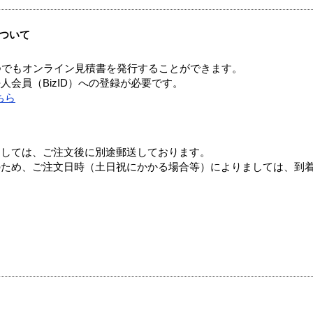
ついて
つでもオンライン見積書を発行することができます。
会員（BizID）への登録が必要です。
ちら
ましては、ご注文後に別途郵送しております。
のため、ご注文日時（土日祝にかかる場合等）によりましては、到