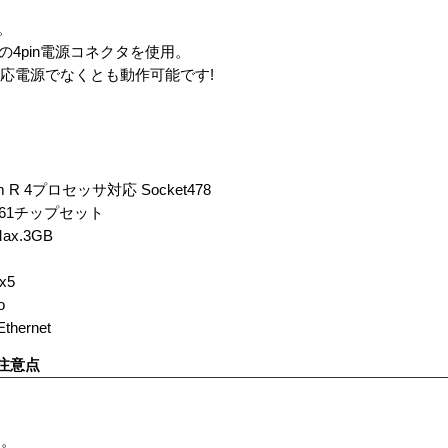
用。
の4pin電源コネクタを使用。
セッサ対応電源でなくとも動作可能です!
R 4プロセッサ対応 Socket478
961チップセット
x.3GB
x5
o
ernet
注意点
す。