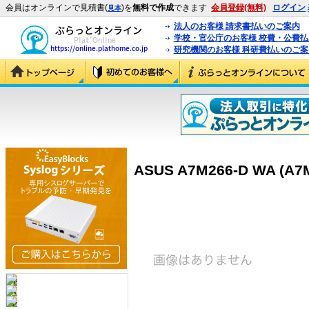
会員はオンラインで見積書(
)を
無料で作成
できます
会員登録(無料)
ログイン
見本
法人のお客様 請求書払いのご案内
学校・官公庁のお客様 校費・公費
研究機関のお客様 科研費払いのご案
ASUS A7M266-D WA (A7