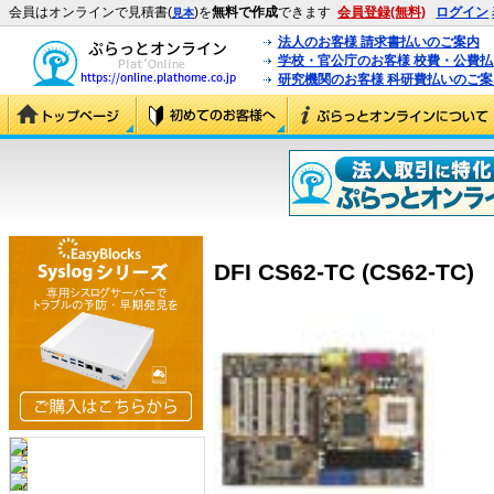
会員はオンラインで見積書(
)を
無料で作成
できます
会員登録(無料)
ログイン
見本
法人のお客様 請求書払いのご案内
学校・官公庁のお客様 校費・公費
研究機関のお客様 科研費払いのご案
DFI CS62-TC (CS62-TC)