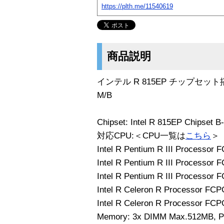
https://plth.me/11540619
商品説明
インテル R 815EP チップセット
M/B
Chipset: Intel R 815EP Chipset B
対応CPU:＜CPU一覧は
こちら
＞
Intel R Pentium R III Processo
Intel R Pentium R III Processo
Intel R Pentium R III Processo
Intel R Celeron R Processor F
Intel R Celeron R Processor F
Memory: 3x DIMM Max.512MB, 