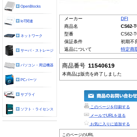
OpenBlocks
メーカー
DFI
IoT関連
商品名
CS62-
型番
CS62-
ネットワーク
保証条件
初期不
返品について
特定商
サーバ・ストレージ
商品番号
11540619
パソコン・周辺機器
本商品は販売を終了しました
PCパーツ
サプライ
このページを印刷する
ソフト・ライセンス
メールでURLを送る
お気に入りに追加する
このページのURL