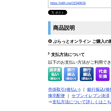
https://plth.me/11540616
商品説明
ぷらっとオンライン ご購入の
支払方法について
以下のお支払い方法がご利用で
売掛取引(後払い)
｜
銀行振込(後
換宅配便
｜
セブンイレブン決済
⇒
支払方法について詳しくはこ