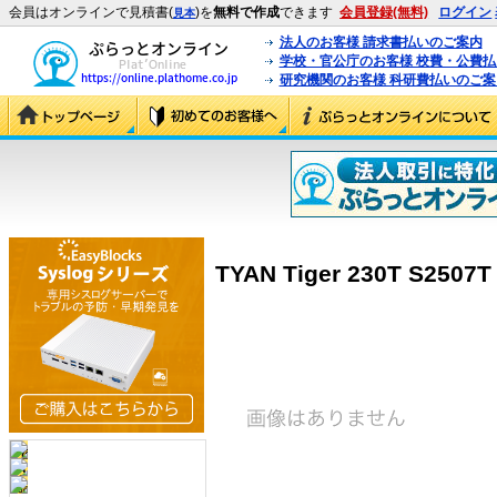
会員はオンラインで見積書(
)を
無料で作成
できます
会員登録(無料)
ログイン
見本
法人のお客様 請求書払いのご案内
学校・官公庁のお客様 校費・公費
研究機関のお客様 科研費払いのご案
TYAN Tiger 230T S2507T 