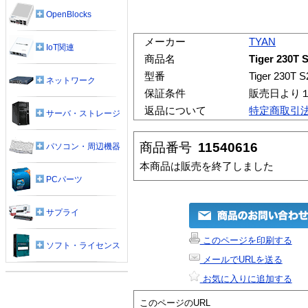
OpenBlocks
メーカー
TYAN
IoT関連
商品名
Tiger 230T 
型番
Tiger 230T 
ネットワーク
保証条件
販売日より
返品について
特定商取引
サーバ・ストレージ
商品番号
11540616
パソコン・周辺機器
本商品は販売を終了しました
PCパーツ
サプライ
このページを印刷する
ソフト・ライセンス
メールでURLを送る
お気に入りに追加する
このページのURL