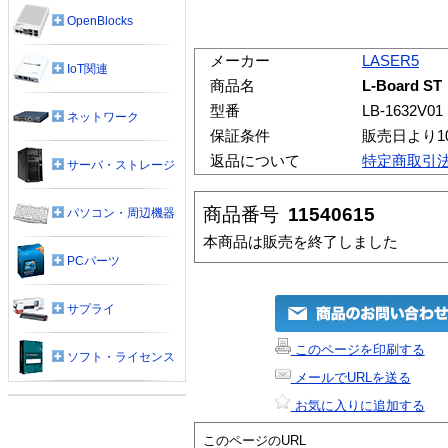
OpenBlocks
メーカー
LASER5
IoT関連
商品名
L-Board ST
型番
LB-1632V01
ネットワーク
保証条件
販売日より1
返品について
特定商取引
サーバ・ストレージ
商品番号
11540615
パソコン・周辺機器
本商品は販売を終了しました
PCパーツ
サプライ
このページを印刷する
ソフト・ライセンス
メールでURLを送る
お気に入りに追加する
このページのURL