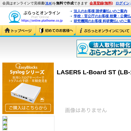
会員はオンラインで見積書(
)を
無料で作成
できます
会員登録(無料)
ログイン
見本
法人のお客様 請求書払いのご案内
学校・官公庁のお客様 校費・公費
研究機関のお客様 科研費払いのご案
LASER5 L-Board ST (LB-