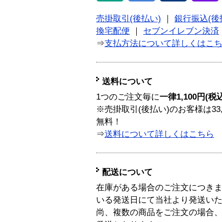
売掛取引(後払い)
｜
銀行振込(後
換宅配便
｜
セブンイレブン決済
⇒
支払方法について詳しくはこ
送料について
1つのご注文毎に
一律1,100円(税
※売掛取引(後払い)のお客様は33
無料！
⇒
送料について詳しくはこちら
配送について
在庫がある場合のご注文につき
いる発送日にて当社より発送い
尚、複数の商品をご注文の場合