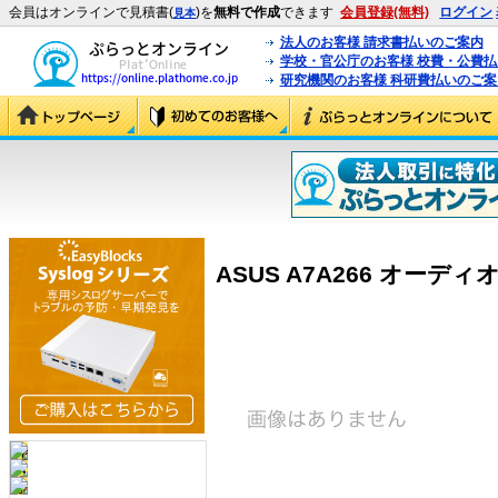
会員はオンラインで見積書(
)を
無料で作成
できます
会員登録(無料)
ログイン
見本
法人のお客様 請求書払いのご案内
学校・官公庁のお客様 校費・公費
研究機関のお客様 科研費払いのご案
ASUS A7A266 オーディ