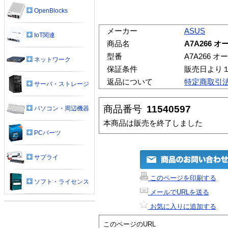
OpenBlocks
メーカー
ASUS
IoT関連
商品名
A7A266 
型番
A7A266 
ネットワーク
保証条件
販売日より
返品について
特定商取引
サーバ・ストレージ
商品番号
11540597
パソコン・周辺機器
本商品は販売を終了しました
PCパーツ
サプライ
このページを印刷する
ソフト・ライセンス
メールでURLを送る
お気に入りに追加する
このページのURL