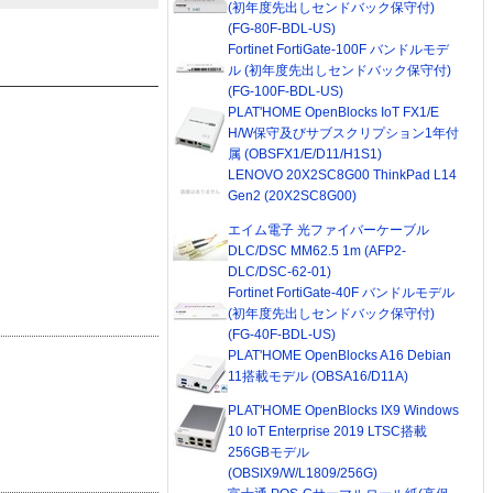
(初年度先出しセンドバック保守付)
(FG-80F-BDL-US)
Fortinet FortiGate-100F バンドルモデ
ル (初年度先出しセンドバック保守付)
(FG-100F-BDL-US)
PLAT'HOME OpenBlocks IoT FX1/E
H/W保守及びサブスクリプション1年付
属 (OBSFX1/E/D11/H1S1)
LENOVO 20X2SC8G00 ThinkPad L14
Gen2 (20X2SC8G00)
エイム電子 光ファイバーケーブル
DLC/DSC MM62.5 1m (AFP2-
DLC/DSC-62-01)
Fortinet FortiGate-40F バンドルモデル
(初年度先出しセンドバック保守付)
(FG-40F-BDL-US)
PLAT'HOME OpenBlocks A16 Debian
11搭載モデル (OBSA16/D11A)
PLAT'HOME OpenBlocks IX9 Windows
10 IoT Enterprise 2019 LTSC搭載
256GBモデル
(OBSIX9/W/L1809/256G)