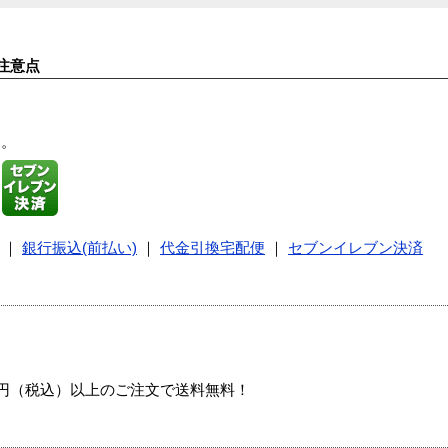
注意点
す。
｜
銀行振込(前払い)
｜
代金引換宅配便
｜
セブンイレブン決済
00円（税込）以上のご注文で送料無料！