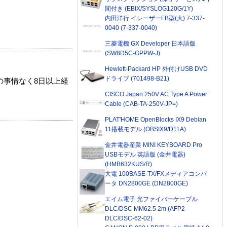
間付き (EBIX/SYSLOG120G/1Y)
内田洋行 イレーザーFB型(大) 7-337-
0040 (7-337-0040)
三菱電機 GX Developer 日本語版
(SW8D5C-GPPW-J)
Hewlett-Packard HP 外付けUSB DVD
ドライブ (701498-B21)
の事情なく8日以上経
CISCO Japan 250V AC Type A Power
Cable (CAB-TA-250V-JP=)
PLAT'HOME OpenBlocks IX9 Debian
11搭載モデル (OBSIX9/D11A)
金井電器産業 MINI KEYBOARD Pro
USBモデル 英語版 (金井電器)
(HMB632KUS/R)
大電 100BASE-TX/FXメディアコンバ
ータ DN2800GE (DN2800GE)
エイム電子 光ファイバーケーブル
DLC/DSC MM62.5 2m (AFP2-
DLC/DSC-62-02)