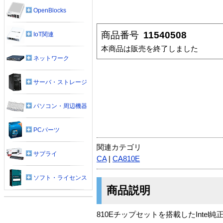
OpenBlocks
商品番号
11540508
IoT関連
本商品は販売を終了しました
ネットワーク
サーバ・ストレージ
パソコン・周辺機器
PCパーツ
関連カテゴリ
サプライ
CA
|
CA810E
ソフト・ライセンス
商品説明
810Eチップセットを搭載したIntel