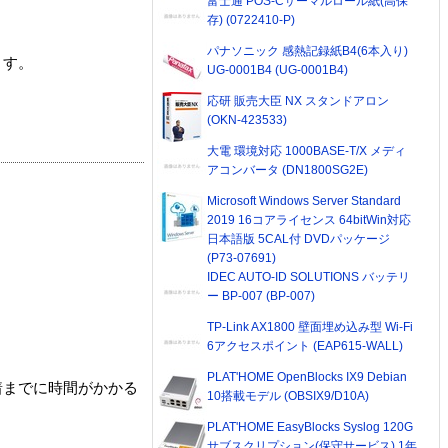
富士通 POS-Cサーマルロール紙(高保
存) (0722410-P)
パナソニック 感熱記録紙B4(6本入り)
ます。
UG-0001B4 (UG-0001B4)
応研 販売大臣 NX スタンドアロン
(OKN-423533)
大電 環境対応 1000BASE-T/X メディ
アコンバータ (DN1800SG2E)
Microsoft Windows Server Standard
2019 16コアライセンス 64bitWin対応
日本語版 5CAL付 DVDパッケージ
(P73-07691)
IDEC AUTO-ID SOLUTIONS バッテリ
ー BP-007 (BP-007)
TP-Link AX1800 壁面埋め込み型 Wi-Fi
6アクセスポイント (EAP615-WALL)
PLAT'HOME OpenBlocks IX9 Debian
着までに時間がかかる
10搭載モデル (OBSIX9/D10A)
PLAT'HOME EasyBlocks Syslog 120G
サブスクリプション(保守サービス) 1年