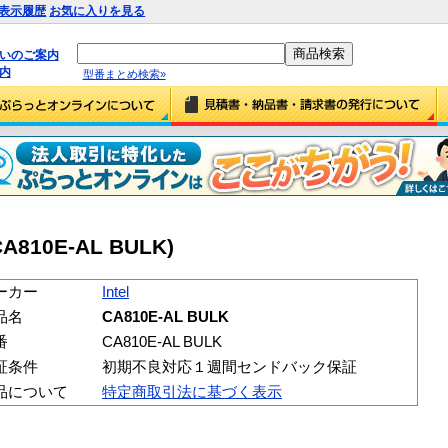
表示履歴
お気に入りを見る
払いのご案内
内
型番まとめ検索»
(CA810E-AL BULK)
ーカー
Intel
品名
CA810E-AL BULK
番
CA810E-AL BULK
証条件
初期不良対応１週間センドバック保証
品について
特定商取引法に基づく表示