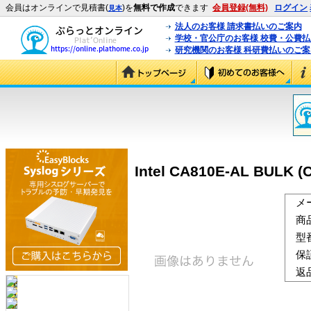
会員はオンラインで見積書(
)を
無料で作成
できます
会員登録(無料)
ログイン
見本
法人のお客様 請求書払いのご案内
学校・官公庁のお客様 校費・公費
研究機関のお客様 科研費払いのご案
Intel CA810E-AL BULK 
メ
商
型
保
返