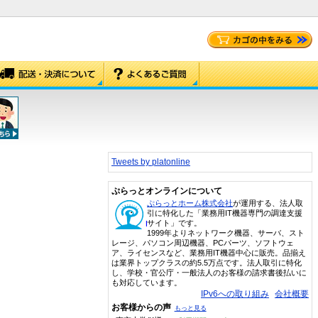
Tweets by platonline
ぷらっとオンラインについて
ぷらっとホーム株式会社
が運用する、法人取
引に特化した「業務用IT機器専門の調達支援
サイト」です。
1999年よりネットワーク機器、サーバ、スト
レージ、パソコン周辺機器、PCパーツ、ソフトウェ
ア、ライセンスなど、業務用IT機器中心に販売。品揃え
は業界トップクラスの約5.5万点です。法人取引に特化
し、学校・官公庁・一般法人のお客様の請求書後払いに
も対応しています。
IPv6への取り組み
会社概要
お客様からの声
もっと見る