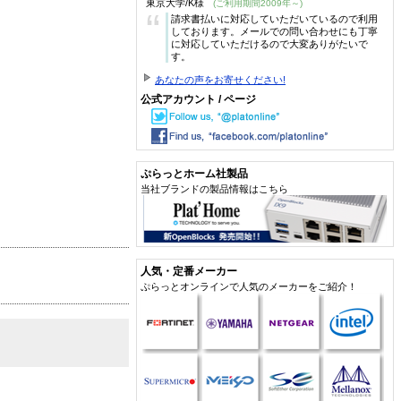
東京大学/K様
(ご利用期間2009年～)
“
請求書払いに対応していただいているので利用
しております。メールでの問い合わせにも丁寧
に対応していただけるので大変ありがたいで
す。
あなたの声をお寄せください!
公式アカウント / ページ
ぷらっとホーム社製品
当社ブランドの製品情報はこちら
人気・定番メーカー
ぷらっとオンラインで人気のメーカーをご紹介！