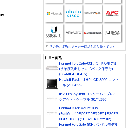
us
その他、多数のメーカー商品を取り扱ってます
注目の商品
Fortinet FortiGate-60Fバンドルモデル
(初年度先出しセンドバック保守付)
(FG-60F-BDL-US)
Hewlett-Packard HP LCD 8500 コンソ
ール (AF642A)
IBM Flex System コンソール・ブレイ
クアウト・ケーブル (81Y5286)
Fortinet Rack Mount Tray
(FortiGate40F/50E/60E/60F/61F/80E/8
0F/FS-108E) (SP-RACKTRAY-02)
Fortinet FortiGate-80F バンドルモデル