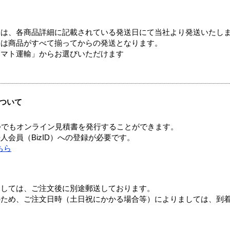
ては、各商品詳細に記載されている発送日にて当社より発送いたし
送は商品がすべて揃ってからの発送となります。
ヤマト運輸」からお選びいただけます
ついて
つでもオンライン見積書を発行することができます。
会員（BizID）への登録が必要です。
ちら
ましては、ご注文後に別途郵送しております。
のため、ご注文日時（土日祝にかかる場合等）によりましては、到