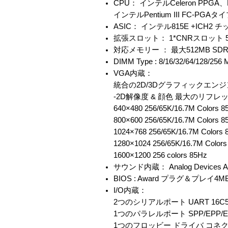
CPU： インテルCeleron PPGA
インテルPentium III FC-PGAタ
ASIC： インテル815E +ICH2 
拡張スロット： 1*CNRスロット 5
対応メモリー ： 最大512MB SDRAM
DIMM Type : 8/16/32/64/128/256
VGA内蔵：
統合の2D/3Dグラフィックエン
-2D解像度 & 顔色 最大のリフ
640×480 256/65K/16.7M Colors 8
800×600 256/65K/16.7M Colors 8
1024×768 256/65K/16.7M Colors 
1280×1024 256/65K/16.7M Colors
1600×1200 256 colors 85Hz
サウンド内蔵： Analog Devices A
BIOS : Award プラグ＆プレイ4
I/O内蔵：
2つのシリアルポート UART 16C
1つのパラレルポート SPP/EPP
1つのフロッビー ドライバ コネクタ 1.