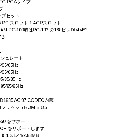
、FC-PGAタイプ
イプ
チップセット
 PCIスロット 1 AGPスロット
 PC-100或はPC-133 の168ピンDIMM*3
 MB
ジン：
レッシュレート
5/85/85Hz
5/85/85Hz
85/85/85Hz
 85/85/85Hz
D1885 AC’97 CODEC内蔵
MBフラッシュROM BIOS
550 をサボート
/ECP をサボートします
2/1.44/2.88MB