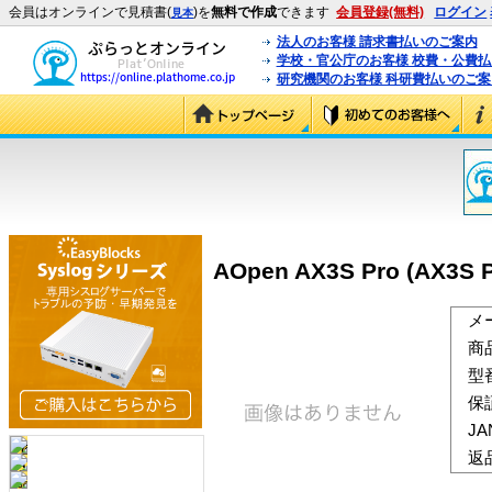
会員はオンラインで見積書(
)を
無料で作成
できます
会員登録(無料)
ログイン
見本
法人のお客様 請求書払いのご案内
学校・官公庁のお客様 校費・公費
研究機関のお客様 科研費払いのご案
AOpen AX3S Pro (AX3S P
メ
商
型
保
J
返