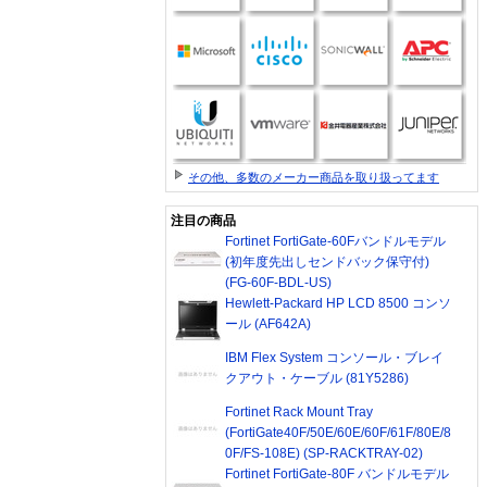
その他、多数のメーカー商品を取り扱ってます
注目の商品
Fortinet FortiGate-60Fバンドルモデル
(初年度先出しセンドバック保守付)
(FG-60F-BDL-US)
Hewlett-Packard HP LCD 8500 コンソ
ール (AF642A)
IBM Flex System コンソール・ブレイ
クアウト・ケーブル (81Y5286)
Fortinet Rack Mount Tray
(FortiGate40F/50E/60E/60F/61F/80E/8
0F/FS-108E) (SP-RACKTRAY-02)
Fortinet FortiGate-80F バンドルモデル