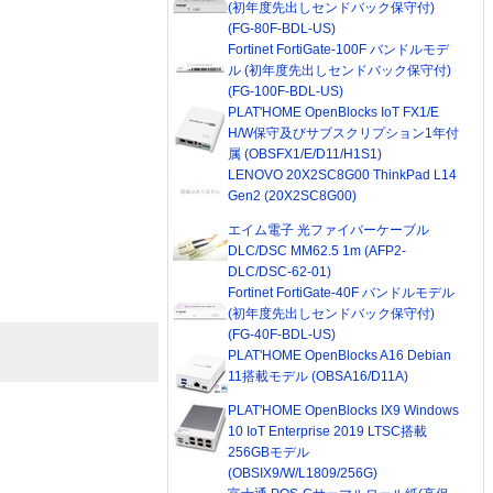
(初年度先出しセンドバック保守付)
(FG-80F-BDL-US)
Fortinet FortiGate-100F バンドルモデ
ル (初年度先出しセンドバック保守付)
(FG-100F-BDL-US)
PLAT'HOME OpenBlocks IoT FX1/E
H/W保守及びサブスクリプション1年付
属 (OBSFX1/E/D11/H1S1)
LENOVO 20X2SC8G00 ThinkPad L14
Gen2 (20X2SC8G00)
エイム電子 光ファイバーケーブル
DLC/DSC MM62.5 1m (AFP2-
DLC/DSC-62-01)
Fortinet FortiGate-40F バンドルモデル
(初年度先出しセンドバック保守付)
(FG-40F-BDL-US)
PLAT'HOME OpenBlocks A16 Debian
11搭載モデル (OBSA16/D11A)
PLAT'HOME OpenBlocks IX9 Windows
10 IoT Enterprise 2019 LTSC搭載
256GBモデル
(OBSIX9/W/L1809/256G)