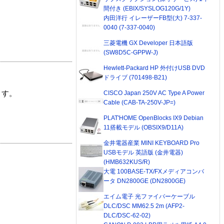
間付き (EBIX/SYSLOG120G/1Y)
内田洋行 イレーザーFB型(大) 7-337-
0040 (7-337-0040)
三菱電機 GX Developer 日本語版
(SW8D5C-GPPW-J)
Hewlett-Packard HP 外付けUSB DVD
ドライブ (701498-B21)
CISCO Japan 250V AC Type A Power
ます。
Cable (CAB-TA-250V-JP=)
PLAT'HOME OpenBlocks IX9 Debian
11搭載モデル (OBSIX9/D11A)
金井電器産業 MINI KEYBOARD Pro
USBモデル 英語版 (金井電器)
(HMB632KUS/R)
大電 100BASE-TX/FXメディアコンバ
ータ DN2800GE (DN2800GE)
エイム電子 光ファイバーケーブル
DLC/DSC MM62.5 2m (AFP2-
DLC/DSC-62-02)