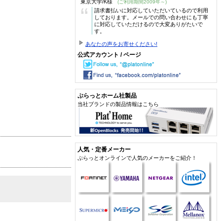
東京大学/K様
(ご利用期間2009年～)
“
請求書払いに対応していただいているので利用
しております。メールでの問い合わせにも丁寧
に対応していただけるので大変ありがたいで
す。
あなたの声をお寄せください!
公式アカウント / ページ
ぷらっとホーム社製品
当社ブランドの製品情報はこちら
人気・定番メーカー
ぷらっとオンラインで人気のメーカーをご紹介！