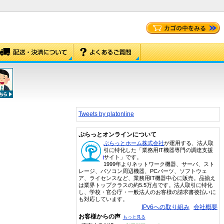
Tweets by platonline
ぷらっとオンラインについて
ぷらっとホーム株式会社
が運用する、法人取
引に特化した「業務用IT機器専門の調達支援
サイト」です。
1999年よりネットワーク機器、サーバ、スト
レージ、パソコン周辺機器、PCパーツ、ソフトウェ
ア、ライセンスなど、業務用IT機器中心に販売。品揃え
は業界トップクラスの約5.5万点です。法人取引に特化
し、学校・官公庁・一般法人のお客様の請求書後払いに
も対応しています。
IPv6への取り組み
会社概要
お客様からの声
もっと見る