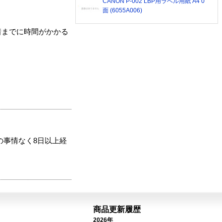
CANON P-002 LBP用ラベル用紙 A4 0
面 (6055A006)
着までに時間がかかる
の事情なく8日以上経
商品更新履歴
2026年