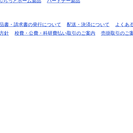
ぷらっとホーム製品
パートナー製品
品書・請求書の発行について
配送・決済について
よくあ
方針
校費・公費・科研費払い取引のご案内
売掛取引のご