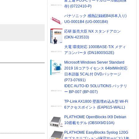
富士通 POS-Cサーマルロール紙(高保
存) (0722410-P)
パナソニック 感熱記録紙B4(6本入り)
UG-0001B4 (UG-0001B4)
応研 販売大臣 NX スタンドアロン
(OKN-423533)
大電 環境対応 1000BASE-T/X メディ
アコンバータ (DN1800SG2E)
Microsoft Windows Server Standard
2019 16コアライセンス 64bitWin対応
日本語版 5CAL付 DVDパッケージ
(P73-07691)
IDEC AUTO-ID SOLUTIONS バッテリ
ー BP-007 (BP-007)
TP-Link AX1800 壁面埋め込み型 Wi-Fi
6アクセスポイント (EAP615-WALL)
PLAT'HOME OpenBlocks IX9 Debian
10搭載モデル (OBSIX9/D10A)
PLAT'HOME EasyBlocks Syslog 120G
サブスクリプション(保守サービス) 1年