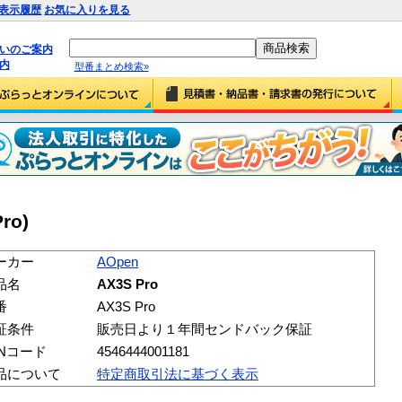
表示履歴
お気に入りを見る
払いのご案内
内
型番まとめ検索»
ro)
ーカー
AOpen
品名
AX3S Pro
番
AX3S Pro
証条件
販売日より１年間センドバック保証
ANコード
4546444001181
品について
特定商取引法に基づく表示