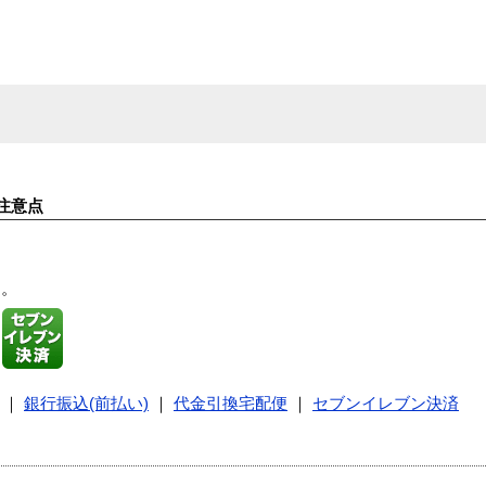
注意点
す。
｜
銀行振込(前払い)
｜
代金引換宅配便
｜
セブンイレブン決済