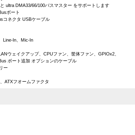
と ultra DMA33/66/100バスマスター をサボートします
l Busボート
l Busコネクタ USBケーブル
ine-In、Mic-In
DA、LANウェイクアップ、CPUファン、筐体ファン、GPIOx2、
ial Bus ボート追加 オプションのケーブル
リー
mm、ATXフオームファクタ