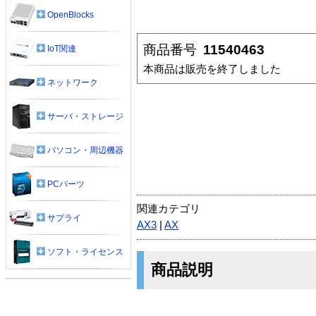
OpenBlocks
商品番号
11540463
IoT関連
本商品は販売を終了しました
ネットワーク
サーバ・ストレージ
パソコン・周辺機器
PCパーツ
関連カテゴリ
サプライ
AX3
|
AX
ソフト・ライセンス
商品説明