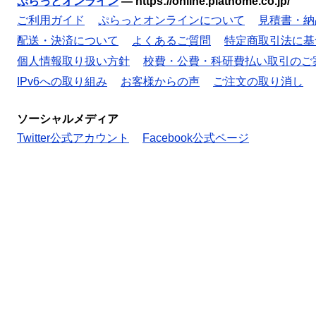
ぷらっとオンライン
—
https://online.plathome.co.jp/
ご利用ガイド
ぷらっとオンラインについて
見積書・納
配送・決済について
よくあるご質問
特定商取引法に基
個人情報取り扱い方針
校費・公費・科研費払い取引のご
IPv6への取り組み
お客様からの声
ご注文の取り消し
ソーシャルメディア
Twitter公式アカウント
Facebook公式ページ