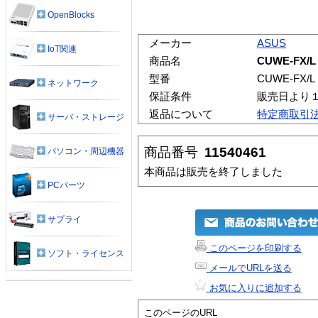
OpenBlocks
メーカー
ASUS
IoT関連
商品名
CUWE-FX/L
型番
CUWE-FX/L
ネットワーク
保証条件
販売日より
返品について
特定商取引
サーバ・ストレージ
商品番号
11540461
パソコン・周辺機器
本商品は販売を終了しました
PCパーツ
サプライ
このページを印刷する
ソフト・ライセンス
メールでURLを送る
お気に入りに追加する
このページのURL