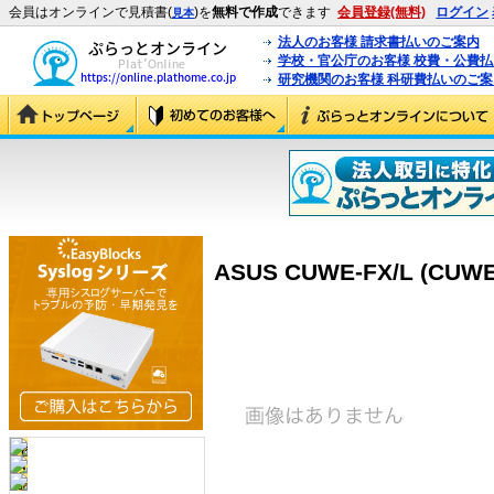
会員はオンラインで見積書(
)を
無料で作成
できます
会員登録(無料)
ログイン
見本
法人のお客様 請求書払いのご案内
学校・官公庁のお客様 校費・公費
研究機関のお客様 科研費払いのご案
ASUS CUWE-FX/L (CUWE