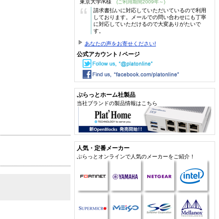
東京大学/K様
(ご利用期間2009年～)
“
請求書払いに対応していただいているので利用
しております。メールでの問い合わせにも丁寧
に対応していただけるので大変ありがたいで
す。
あなたの声をお寄せください!
公式アカウント / ページ
ぷらっとホーム社製品
当社ブランドの製品情報はこちら
人気・定番メーカー
ぷらっとオンラインで人気のメーカーをご紹介！