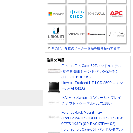
その他、多数のメーカー商品を取り扱ってます
注目の商品
Fortinet FortiGate-60Fバンドルモデル
(初年度先出しセンドバック保守付)
(FG-60F-BDL-US)
Hewlett-Packard HP LCD 8500 コンソ
ール (AF642A)
IBM Flex System コンソール・ブレイ
クアウト・ケーブル (81Y5286)
Fortinet Rack Mount Tray
(FortiGate40F/50E/60E/60F/61F/80E/8
0F/FS-108E) (SP-RACKTRAY-02)
Fortinet FortiGate-80F バンドルモデル