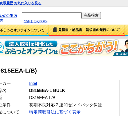
表示履歴
お気に入りを見る
払いのご案内
内
型番まとめ検索»
D815EEA-L/B)
ーカー
Intel
品名
D815EEA-L BULK
番
D815EEA-L/B
証条件
初期不良対応２週間センドバック保証
品について
特定商取引法に基づく表示