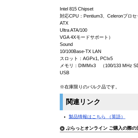
Intel 815 Chipset
対応CPU：Pentium3、Celeronプロセッ
ATX
Ultra ATA/100
VGA 4Xモードサポート）
Sound
10/100Base-TX LAN
スロット：AGPx1, PCIx5
メモリ：DIMMx3 （100/133 MHz 
USB
※在庫限りのバルク品です。
関連リンク
製品情報はこちら （英語）
ぷらっとオンライン ご購入の際の