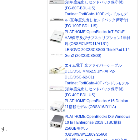
(初年度先出しセンドバック保守付)
(FG-80F-BDL-US)
Fortinet FortiGate-100F バンドルモデ
ル (初年度先出しセンドバック保守付)
(FG-100F-BDL-US)
PLAT'HOME OpenBlocks IoT FX1/E
H/W保守及びサブスクリプション1年付
属 (OBSFX1/E/D11/H1S1)
LENOVO 20X2SC8G00 ThinkPad L14
Gen2 (20X2SC8G00)
エイム電子 光ファイバーケーブル
DLC/DSC MM62.5 1m (AFP2-
DLC/DSC-62-01)
Fortinet FortiGate-40F バンドルモデル
(初年度先出しセンドバック保守付)
(FG-40F-BDL-US)
PLAT'HOME OpenBlocks A16 Debian
11搭載モデル (OBSA16/D11A)
PLAT'HOME OpenBlocks IX9 Windows
10 IoT Enterprise 2019 LTSC搭載
256GBモデル
ます。
(OBSIX9/W/L1809/256G)