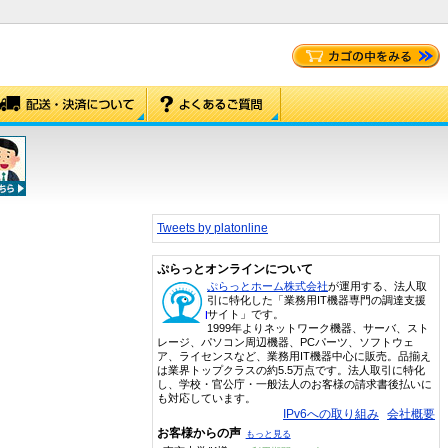
Tweets by platonline
ぷらっとオンラインについて
ぷらっとホーム株式会社
が運用する、法人取
引に特化した「業務用IT機器専門の調達支援
サイト」です。
1999年よりネットワーク機器、サーバ、スト
レージ、パソコン周辺機器、PCパーツ、ソフトウェ
ア、ライセンスなど、業務用IT機器中心に販売。品揃え
は業界トップクラスの約5.5万点です。法人取引に特化
し、学校・官公庁・一般法人のお客様の請求書後払いに
も対応しています。
IPv6への取り組み
会社概要
お客様からの声
もっと見る