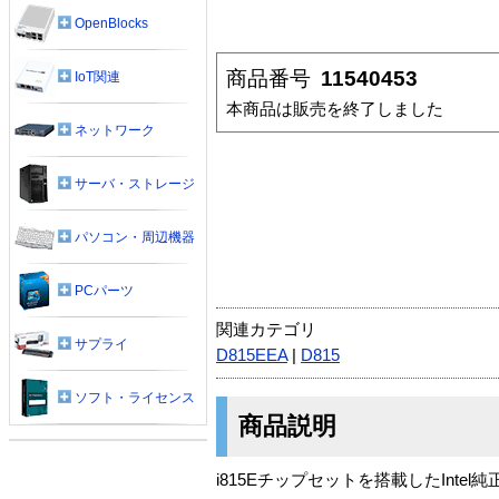
OpenBlocks
商品番号
11540453
IoT関連
本商品は販売を終了しました
ネットワーク
サーバ・ストレージ
パソコン・周辺機器
PCパーツ
関連カテゴリ
サプライ
D815EEA
|
D815
ソフト・ライセンス
商品説明
i815Eチップセットを搭載したInt