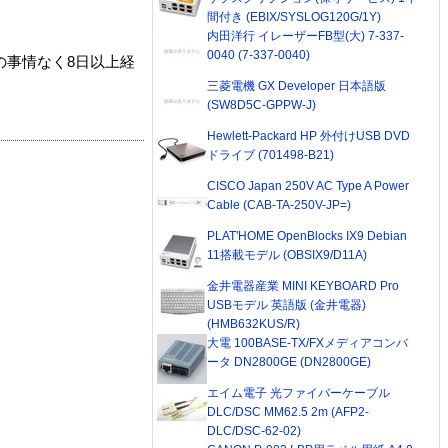
間付き (EBIX/SYSLOG120G/1Y)
内田洋行 イレーザーFB型(大) 7-337-
0040 (7-337-0040)
の事情なく8日以上経
三菱電機 GX Developer 日本語版
(SW8D5C-GPPW-J)
Hewlett-Packard HP 外付けUSB DVD
ドライブ (701498-B21)
CISCO Japan 250V AC Type A Power
Cable (CAB-TA-250V-JP=)
PLAT'HOME OpenBlocks IX9 Debian
11搭載モデル (OBSIX9/D11A)
金井電器産業 MINI KEYBOARD Pro
USBモデル 英語版 (金井電器)
(HMB632KUS/R)
大電 100BASE-TX/FXメディアコンバ
ータ DN2800GE (DN2800GE)
エイム電子 光ファイバーケーブル
DLC/DSC MM62.5 2m (AFP2-
DLC/DSC-62-02)