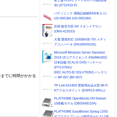
富士通 POS-Cサーマルロール紙(高保
存) (0722410-P)
パナソニック 感熱記録紙B4(6本入り)
UG-0001B4 (UG-0001B4)
応研 販売大臣 NX スタンドアロン
(OKN-423533)
大電 環境対応 1000BASE-T/X メディ
アコンバータ (DN1800SG2E)
Microsoft Windows Server Standard
2019 16コアライセンス 64bitWin対応
日本語版 5CAL付 DVDパッケージ
(P73-07691)
IDEC AUTO-ID SOLUTIONS バッテリ
着までに時間がかかる
ー BP-007 (BP-007)
TP-Link AX1800 壁面埋め込み型 Wi-Fi
6アクセスポイント (EAP615-WALL)
PLAT'HOME OpenBlocks IX9 Debian
10搭載モデル (OBSIX9/D10A)
PLAT'HOME EasyBlocks Syslog 120G
サブスクリプション(保守サービス) 1年