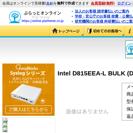
会員はオンラインで見積書(
)を
無料で作成
できます
会員登録(無料)
ログイン
見本
法人のお客様 請求書払いのご案内
学校・官公庁のお客様 校費・公費
研究機関のお客様 科研費払いのご案
Intel D815EEA-L BULK (
メ
商
型
保
返