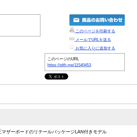
このページを印刷する
メールでURLを送る
お気に入りに追加する
このページのURL
https://plth.me/11540453
el純正マザーボードのリテールパッケージLAN付きモデル