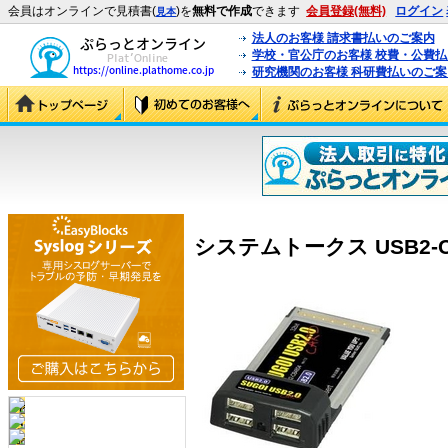
会員はオンラインで見積書(
)を
無料で作成
できます
会員登録(無料)
ログイン
見本
法人のお客様 請求書払いのご案内
学校・官公庁のお客様 校費・公費
研究機関のお客様 科研費払いのご案
システムトークス USB2-CB4