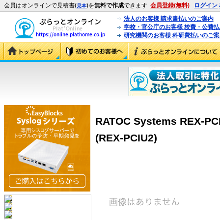
会員はオンラインで見積書(
)を
無料で作成
できます
会員登録(無料)
ログイン
見本
法人のお客様 請求書払いのご案内
学校・官公庁のお客様 校費・公費
研究機関のお客様 科研費払いのご案
RATOC Systems REX-PC
(REX-PCIU2)