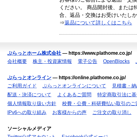
ください。 商品開封後、または
合、返品・交換はお受けいたし
⇒
返品について詳しくはこちら
ぷらっとホーム株式会社
—
https://www.plathome.co.jp/
会社概要
株主・投資家情報
電子公告
OpenBlocks
ぷらっとオンライン
—
https://online.plathome.co.jp/
ご利用ガイド
ぷらっとオンラインについて
見積書・納
配送・決済について
よくあるご質問
特定商取引法に基
個人情報取り扱い方針
校費・公費・科研費払い取引のご
IPv6への取り組み
お客様からの声
ご注文の取り消し
ソーシャルメディア
Twitter公式アカウント
Facebook公式ページ