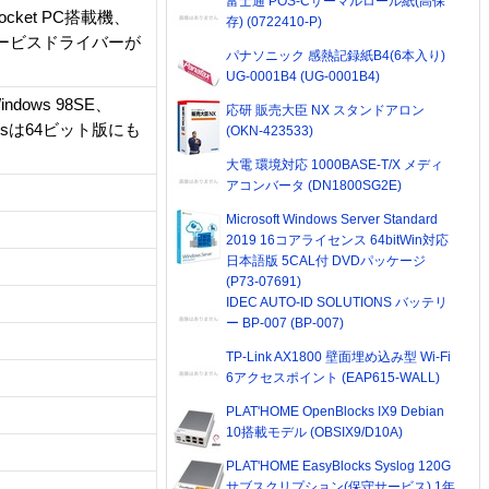
富士通 POS-Cサーマルロール紙(高保
cket PC搭載機、
存) (0722410-P)
ードサービスドライバーが
パナソニック 感熱記録紙B4(6本入り)
UG-0001B4 (UG-0001B4)
indows 98SE、
応研 販売大臣 NX スタンドアロン
indowsは64ビット版にも
(OKN-423533)
大電 環境対応 1000BASE-T/X メディ
アコンバータ (DN1800SG2E)
Microsoft Windows Server Standard
2019 16コアライセンス 64bitWin対応
日本語版 5CAL付 DVDパッケージ
(P73-07691)
IDEC AUTO-ID SOLUTIONS バッテリ
ー BP-007 (BP-007)
TP-Link AX1800 壁面埋め込み型 Wi-Fi
6アクセスポイント (EAP615-WALL)
PLAT'HOME OpenBlocks IX9 Debian
10搭載モデル (OBSIX9/D10A)
PLAT'HOME EasyBlocks Syslog 120G
サブスクリプション(保守サービス) 1年