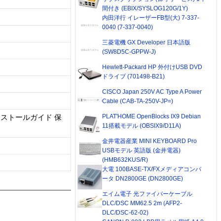
間付き (EBIX/SYSLOG120G/1Y)
内田洋行 イレーザーFB型(大) 7-337-
0040 (7-337-0040)
三菱電機 GX Developer 日本語版
(SW8D5C-GPPW-J)
Hewlett-Packard HP 外付けUSB DVD
ドライブ (701498-B21)
CISCO Japan 250V AC Type A Power
Cable (CAB-TA-250V-JP=)
PLAT'HOME OpenBlocks IX9 Debian
インストールガイド 保
11搭載モデル (OBSIX9/D11A)
金井電器産業 MINI KEYBOARD Pro
USBモデル 英語版 (金井電器)
(HMB632KUS/R)
大電 100BASE-TX/FXメディアコンバ
ータ DN2800GE (DN2800GE)
エイム電子 光ファイバーケーブル
DLC/DSC MM62.5 2m (AFP2-
DLC/DSC-62-02)