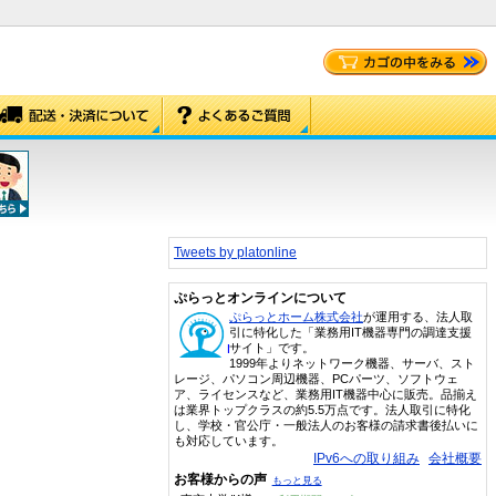
Tweets by platonline
ぷらっとオンラインについて
ぷらっとホーム株式会社
が運用する、法人取
引に特化した「業務用IT機器専門の調達支援
サイト」です。
1999年よりネットワーク機器、サーバ、スト
レージ、パソコン周辺機器、PCパーツ、ソフトウェ
ア、ライセンスなど、業務用IT機器中心に販売。品揃え
は業界トップクラスの約5.5万点です。法人取引に特化
し、学校・官公庁・一般法人のお客様の請求書後払いに
も対応しています。
IPv6への取り組み
会社概要
お客様からの声
もっと見る