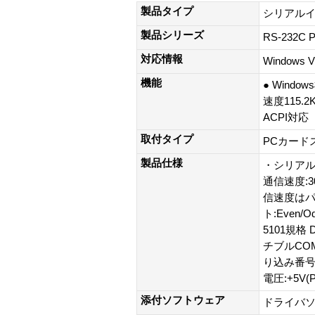
製品タイプ
シリアル
製品シリーズ
RS-232C
対応情報
Windows 
機能
● Wind
速度115.
ACPI対応
取付タイプ
PCカード
製品仕様
・シリアルポ
通信速度:300
信速度はパ
ト:Even/
5101規格
チブルCO
り込み番号
電圧:+5V
添付ソフトウェア
ドライバ