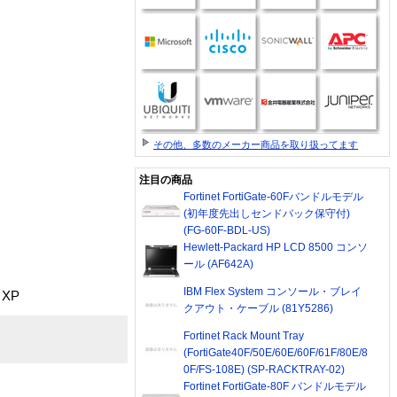
その他、多数のメーカー商品を取り扱ってます
注目の商品
Fortinet FortiGate-60Fバンドルモデル
(初年度先出しセンドバック保守付)
(FG-60F-BDL-US)
Hewlett-Packard HP LCD 8500 コンソ
ール (AF642A)
IBM Flex System コンソール・ブレイ
 XP
クアウト・ケーブル (81Y5286)
Fortinet Rack Mount Tray
(FortiGate40F/50E/60E/60F/61F/80E/8
0F/FS-108E) (SP-RACKTRAY-02)
Fortinet FortiGate-80F バンドルモデル