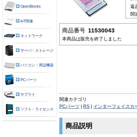
返
OpenBlocks
関
IoT関連
商品番号
11530043
ネットワーク
本商品は販売を終了しました
サーバ・ストレージ
パソコン・周辺機器
PCパーツ
サプライ
関連カテゴリ
PCパーツ
|
RS
|
インターフェイスカ
ソフト・ライセンス
商品説明