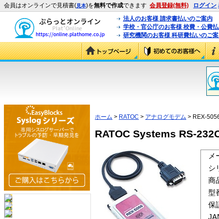
会員はオンラインで見積書(
)を
無料で作成
できます
会員登録(無料)
ログイン
見本
法人のお客様 請求書払いのご案内
学校・官公庁のお客様 校費・公費
研究機関のお客様 科研費払いのご案
ホーム
>
RATOC
>
アナログモデム
> REX-505
RATOC Systems RS-232C
メ
シ
商
型
保
J