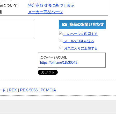
品について
特定商取引法に基づく表示
連
メーカー商品ページ
このページを印刷する
メールでURLを送る
お気に入りに追加する
このページのURL
https://plth.me/11530043
ード
|
REX
|
REX-5056
|
PCMCIA