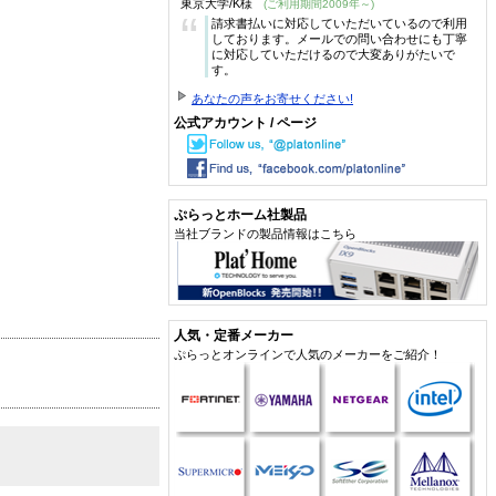
東京大学/K様
(ご利用期間2009年～)
“
請求書払いに対応していただいているので利用
しております。メールでの問い合わせにも丁寧
に対応していただけるので大変ありがたいで
す。
あなたの声をお寄せください!
公式アカウント / ページ
ぷらっとホーム社製品
当社ブランドの製品情報はこちら
人気・定番メーカー
ぷらっとオンラインで人気のメーカーをご紹介！