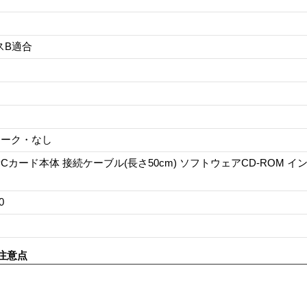
スB適合
マーク・なし
C PCカード本体 接続ケーブル(長さ50cm) ソフトウェアCD-ROM 
0
注意点