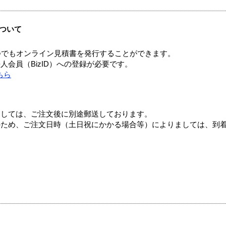
ついて
つでもオンライン見積書を発行することができます。
会員（BizID）への登録が必要です。
ちら
ましては、ご注文後に別途郵送しております。
のため、ご注文日時（土日祝にかかる場合等）によりましては、到