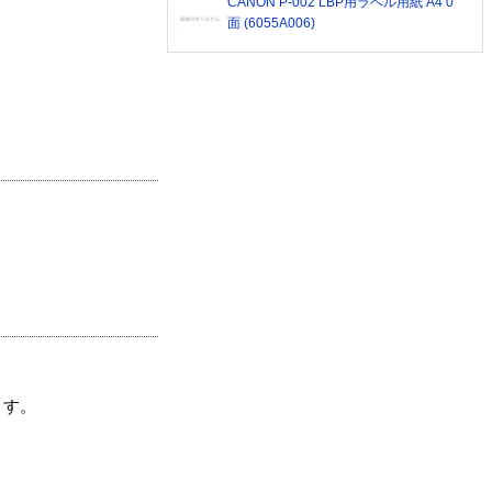
CANON P-002 LBP用ラベル用紙 A4 0
面 (6055A006)
ます。