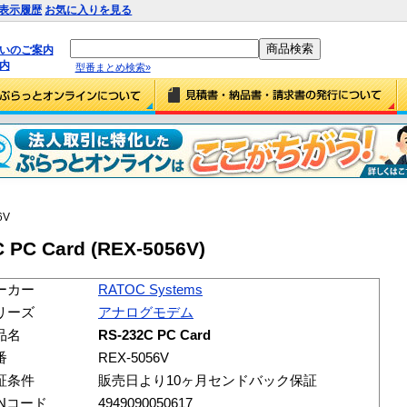
表示履歴
お気に入りを見る
払いのご案内
内
型番まとめ検索»
6V
 PC Card (REX-5056V)
ーカー
RATOC Systems
リーズ
アナログモデム
品名
RS-232C PC Card
番
REX-5056V
証条件
販売日より10ヶ月センドバック保証
ANコード
4949090050617