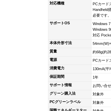
対応機種
PCカードス
Handhe
必要です
サポートOS
Windows 
Windows 
対応 Pocket
本体外形寸法
54mm(W)×
質量
約68g(約
電源
PCカード
消費電力
130mA(平
保証期間
1年
サポート情報
お問い合せ窓口 h
グリーン購入法
対象外
PCグリーンラベル
対象外
国際エネルギースター