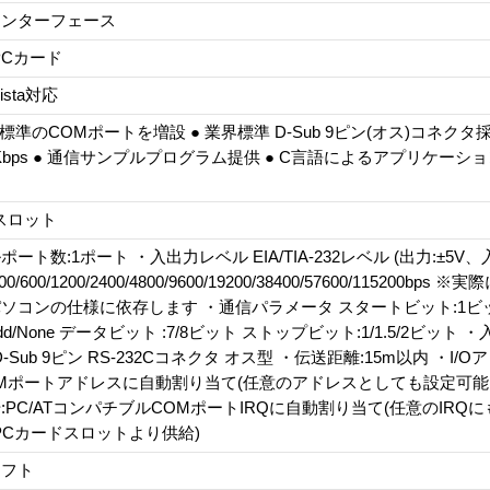
インターフェース
 PCカード
Vista対応
ows標準のCOMポートを増設 ● 業界標準 D-Sub 9ピン(オス)コネクタ採
2Kbps ● 通信サンプルプログラム提供 ● C言語によるアプリケーシ
スロット
ート数:1ポート ・入出力レベル EIA/TIA-232レベル (出力:±5V、入力
/600/1200/2400/4800/9600/19200/38400/57600/115200b
ソコンの仕様に依存します ・通信パラメータ スタートビット:1ビ
Odd/None データビット :7/8ビット ストップビット:1/1.5/2ビット 
 D-Sub 9ピン RS-232Cコネクタ オス型 ・伝送距離:15m以内 ・I/O
Mポートアドレスに自動割り当て(任意のアドレスとしても設定可能。
:PC/ATコンパチブルCOMポートIRQに自動割り当て(任意のIRQに
(PCカードスロットより供給)
ソフト