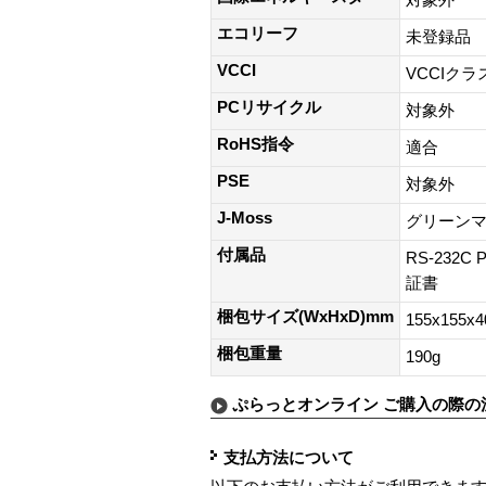
対象外
エコリーフ
未登録品
VCCI
VCCIクラ
PCリサイクル
対象外
RoHS指令
適合
PSE
対象外
J-Moss
グリーン
付属品
RS-232
証書
梱包サイズ(WxHxD)mm
155x155x4
梱包重量
190g
ぷらっとオンライン ご購入の際の
支払方法について