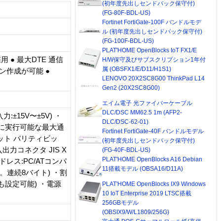
(初年度先出しセンドバック保守付)
(FG-80F-BDL-US)
Fortinet FortiGate-100F バンドルモデ
ル (初年度先出しセンドバック保守付)
(FG-100F-BDL-US)
PLAT'HOME OpenBlocks IoT FX1/E
用 ● 最大DTE 通信
H/W保守及びサブスクリプション1年付
属 (OBSFX1/E/D11/H1S1)
ョン作成が可能 ●
LENOVO 20X2SC8G00 ThinkPad L14
Gen2 (20X2SC8G00)
エイム電子 光ファイバーケーブル
DLC/DSC MM62.5 1m (AFP2-
:±15V〜±5V) ・
DLC/DSC-62-01)
ps ※実際に実行可能な最大通
Fortinet FortiGate-40F バンドルモデル
ット パリティビッ
(初年度先出しセンドバック保守付)
・入出力コネクタ JIS X
(FG-40F-BDL-US)
PLAT'HOME OpenBlocks A16 Debian
アドレス:PC/ATコンパ
11搭載モデル (OBSA16/D11A)
連続8バイト) ・割
も設定可能) ・電源
PLAT'HOME OpenBlocks IX9 Windows
10 IoT Enterprise 2019 LTSC搭載
256GBモデル
(OBSIX9/W/L1809/256G)