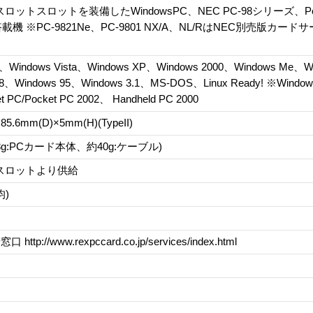
ロットスロットを装備したWindowsPC、NEC PC-98シリーズ、Po
ld搭載機 ※PC-9821Ne、PC-9801 NX/A、NL/RはNEC別売版カ
。
7、Windows Vista、Windows XP、Windows 2000、Windows Me、W
98、Windows 95、Windows 3.1、MS-DOS、Linux Ready! ※W
 PC/Pocket PC 2002、 Handheld PC 2000
85.6mm(D)×5mm(H)(TypeII)
28g:PCカード本体、約40g:ケーブル)
スロットより供給
均)
ttp://www.rexpccard.co.jp/services/index.html