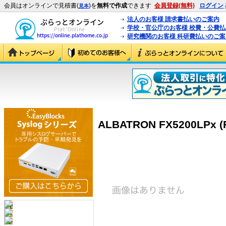
会員はオンラインで見積書(
)を
無料で作成
できます
会員登録(無料)
ログイン
見本
法人のお客様 請求書払いのご案内
学校・官公庁のお客様 校費・公費
研究機関のお客様 科研費払いのご案
ALBATRON FX5200LPx (