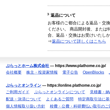
返品について
お客様のご都合による返品・交
ください。 商品開封後、または
合、返品・交換はお受けいたし
⇒
返品について詳しくはこちら
ぷらっとホーム株式会社
—
https://www.plathome.co.jp/
会社概要
株主・投資家情報
電子公告
OpenBlocks
ぷらっとオンライン
—
https://online.plathome.co.jp/
ご利用ガイド
ぷらっとオンラインについて
見積書・納
配送・決済について
よくあるご質問
特定商取引法に基
個人情報取り扱い方針
校費・公費・科研費払い取引のご