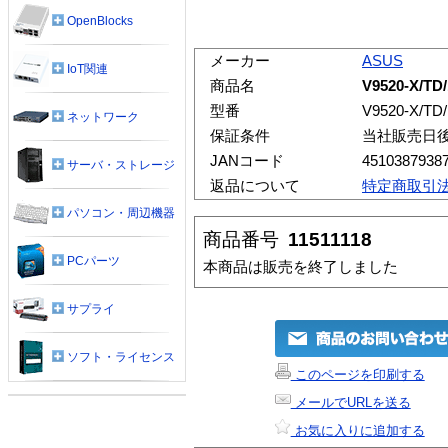
OpenBlocks
メーカー
ASUS
IoT関連
商品名
V9520-X/TD
型番
V9520-X/TD
ネットワーク
保証条件
当社販売日
JANコード
4510387938
サーバ・ストレージ
返品について
特定商取引
パソコン・周辺機器
商品番号
11511118
PCパーツ
本商品は販売を終了しました
サプライ
ソフト・ライセンス
このページを印刷する
メールでURLを送る
お気に入りに追加する