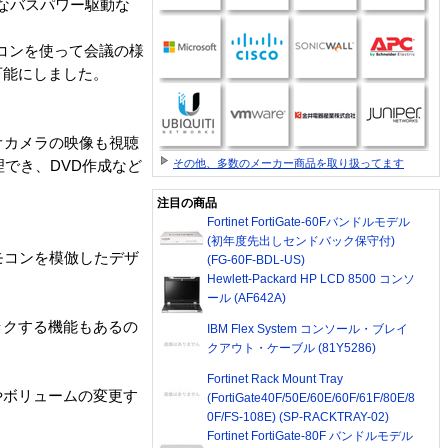
なバスパワー駆動な
コンを使って会議の様
可能にしました。
オカメラの映像も視聴
その他、多数のメーカー商品を取り扱ってます
理でき、DVD作成など
注目の商品
Fortinet FortiGate-60Fバンドルモデル
(初年度先出しセンドバック保守付)
リモコンを模倣したデザ
(FG-60F-BDL-US)
Hewlett-Packard HP LCD 8500 コンソ
ール (AF642A)
ックする機能もあるの
IBM Flex System コンソール・ブレイ
クアウト・ケーブル (81Y5286)
Fortinet Rack Mount Tray
やボリュームの変更す
(FortiGate40F/50E/60E/60F/61F/80E/8
0F/FS-108E) (SP-RACKTRAY-02)
Fortinet FortiGate-80F バンドルモデル