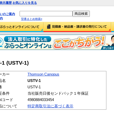
表示履歴
お気に入りを見る
払いのご案内
内
型番まとめ検索»
1 (USTV-1)
ーカー
Thomson Canopus
品名
USTV-1
番
USTV-1
証条件
当社販売日後センドバック１年保証
ANコード
4980884033454
品について
特定商取引法に基づく表示