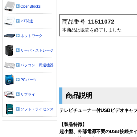
OpenBlocks
商品番号
11511072
IoT関連
本商品は販売を終了しました
ネットワーク
サーバ・ストレージ
パソコン・周辺機器
PCパーツ
商品説明
サプライ
ソフト・ライセンス
テレビチューナー付USBビデオキャ
【製品特徴】
超小型、外部電源不要のUSB接続タ