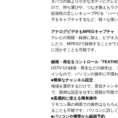
タバコの箱より小さなボディにテレビ
ので、持ち運びや、つなぎ換えもラク
拡張性の乏しいキューブPCを「ハー
子をキャプチャするなど、様々な使
アナログビデオもMPEGキャプチャ
テレビの視聴・録画に加え、ビデオ入
したり、MPEG2で録画することがで
に活かすことも可能です。
録画・再生をコントロール「FEATHE
USTV-1の録画・再生などの操作は
インなので、パソコンの操作に不慣
■簡単なチャンネル設定
地域を選択するだけで、受信チャン
で、面倒な設定をせずに視聴が可能
■直感的に使える簡単操作
リモコン風の画面での操作はもちろ
ることも可能です。パソコンに詳し
■パソコンや携帯から録画予約