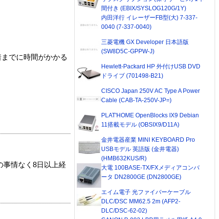
間付き (EBIX/SYSLOG120G/1Y)
内田洋行 イレーザーFB型(大) 7-337-
0040 (7-337-0040)
三菱電機 GX Developer 日本語版
(SW8D5C-GPPW-J)
着までに時間がかかる
Hewlett-Packard HP 外付けUSB DVD
ドライブ (701498-B21)
CISCO Japan 250V AC Type A Power
Cable (CAB-TA-250V-JP=)
PLAT'HOME OpenBlocks IX9 Debian
11搭載モデル (OBSIX9/D11A)
金井電器産業 MINI KEYBOARD Pro
USBモデル 英語版 (金井電器)
(HMB632KUS/R)
の事情なく8日以上経
大電 100BASE-TX/FXメディアコンバ
ータ DN2800GE (DN2800GE)
エイム電子 光ファイバーケーブル
DLC/DSC MM62.5 2m (AFP2-
DLC/DSC-62-02)