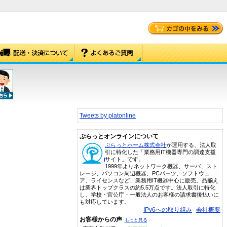
Tweets by platonline
ぷらっとオンラインについて
ぷらっとホーム株式会社
が運用する、法人取
引に特化した「業務用IT機器専門の調達支援
サイト」です。
1999年よりネットワーク機器、サーバ、スト
レージ、パソコン周辺機器、PCパーツ、ソフトウェ
ア、ライセンスなど、業務用IT機器中心に販売。品揃え
は業界トップクラスの約5.5万点です。法人取引に特化
し、学校・官公庁・一般法人のお客様の請求書後払いに
も対応しています。
IPv6への取り組み
会社概要
お客様からの声
もっと見る