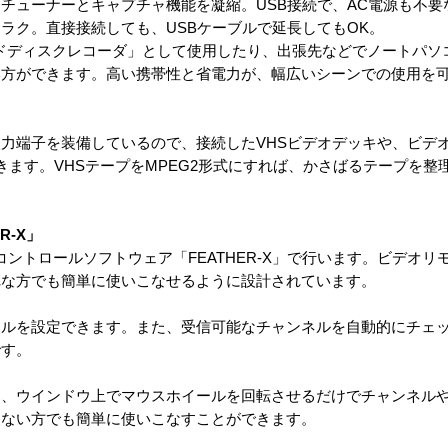
チューナーとキャプチャ機能を凝縮。USB接続で、AC電源も不要
ラク。直接接続しても、USBケーブルで延長してもOK。
ドディスクレコーダ」として使用したり、出張先などでノートパソ
い方ができます。高い携帯性と省電力が、幅広いシーンでの使用を
力端子を装備しているので、接続したVHSビデオデッキや、ビデ
きます。VHSテープをMPEG2形式にすれば、かさばるテープを整
R-X」
、コントロールソフトウェア「FEATHER-X」で行います。ビデオ
れな方でも簡単に使いこなせるように設計されています。
ネルを設定できます。また、受信可能なチャンネルを自動的にチェ
です。
ん、ウインドウ上でマウスホイールを回転させるだけでチャンネル
くない方でも簡単に使いこなすことができます。