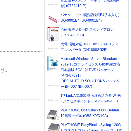
富士通 POS-Cサーマルロール紙(高保
存) (0722410-P)
パナソニック 感熱記録紙B4(6本入り)
UG-0001B4 (UG-0001B4)
応研 販売大臣 NX スタンドアロン
(OKN-423533)
大電 環境対応 1000BASE-T/X メディ
アコンバータ (DN1800SG2E)
Microsoft Windows Server Standard
2019 16コアライセンス 64bitWin対応
日本語版 5CAL付 DVDパッケージ
ます。
(P73-07691)
IDEC AUTO-ID SOLUTIONS バッテリ
ー BP-007 (BP-007)
TP-Link AX1800 壁面埋め込み型 Wi-Fi
6アクセスポイント (EAP615-WALL)
PLAT'HOME OpenBlocks IX9 Debian
10搭載モデル (OBSIX9/D10A)
PLAT'HOME EasyBlocks Syslog 120G
サブスクリプション(保守サービス) 1年