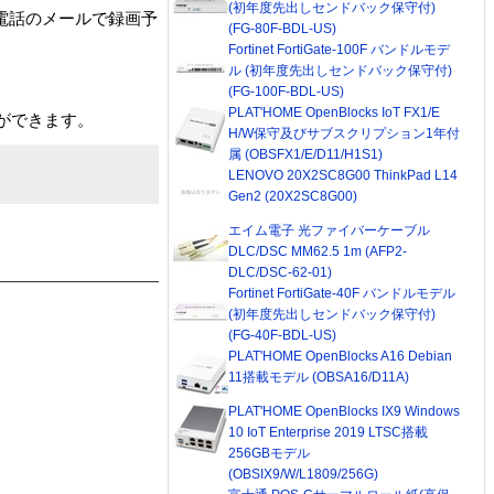
(初年度先出しセンドバック保守付)
電話のメールで録画予
(FG-80F-BDL-US)
Fortinet FortiGate-100F バンドルモデ
ル (初年度先出しセンドバック保守付)
(FG-100F-BDL-US)
PLAT'HOME OpenBlocks IoT FX1/E
ができます。
H/W保守及びサブスクリプション1年付
属 (OBSFX1/E/D11/H1S1)
LENOVO 20X2SC8G00 ThinkPad L14
Gen2 (20X2SC8G00)
エイム電子 光ファイバーケーブル
DLC/DSC MM62.5 1m (AFP2-
DLC/DSC-62-01)
Fortinet FortiGate-40F バンドルモデル
(初年度先出しセンドバック保守付)
(FG-40F-BDL-US)
PLAT'HOME OpenBlocks A16 Debian
11搭載モデル (OBSA16/D11A)
PLAT'HOME OpenBlocks IX9 Windows
10 IoT Enterprise 2019 LTSC搭載
256GBモデル
(OBSIX9/W/L1809/256G)