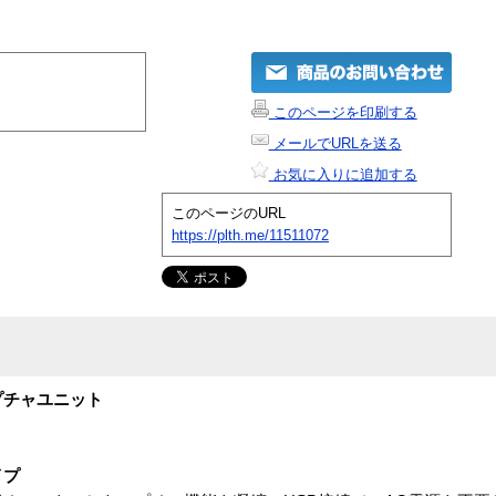
このページを印刷する
メールでURLを送る
お気に入りに追加する
このページのURL
https://plth.me/11511072
プチャユニット
イプ