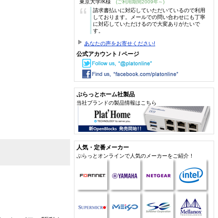
東京大学/K様
(ご利用期間2009年～)
“
請求書払いに対応していただいているので利用
しております。メールでの問い合わせにも丁寧
に対応していただけるので大変ありがたいで
す。
あなたの声をお寄せください!
公式アカウント / ページ
ぷらっとホーム社製品
当社ブランドの製品情報はこちら
人気・定番メーカー
ぷらっとオンラインで人気のメーカーをご紹介！