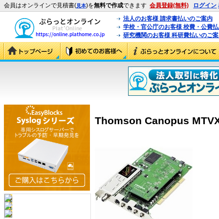
会員はオンラインで見積書(
)を
無料で作成
できます
会員登録(無料)
ログイン
見本
法人のお客様 請求書払いのご案内
学校・官公庁のお客様 校費・公費
研究機関のお客様 科研費払いのご案
Thomson Canopus MTVX