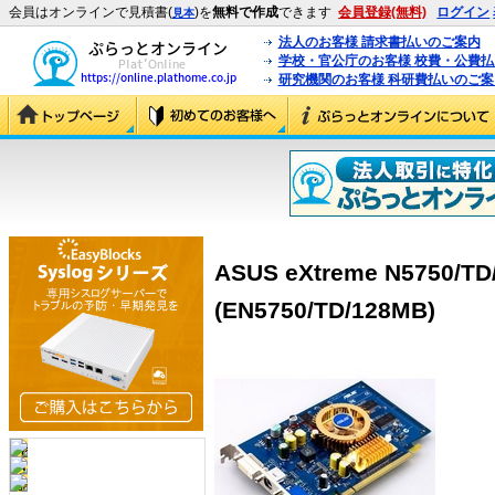
会員はオンラインで見積書(
)を
無料で作成
できます
会員登録(無料)
ログイン
見本
法人のお客様 請求書払いのご案内
学校・官公庁のお客様 校費・公費
研究機関のお客様 科研費払いのご案
ASUS eXtreme N5750/TD
(EN5750/TD/128MB)