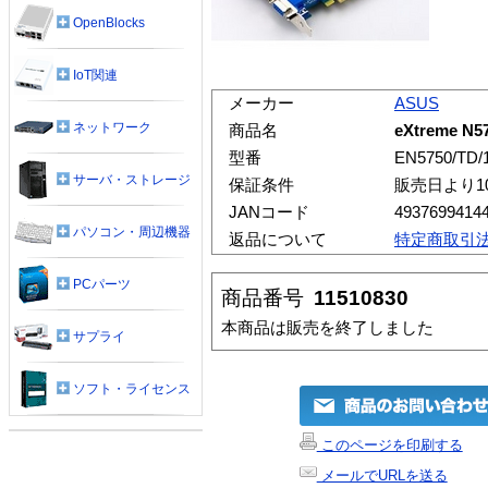
OpenBlocks
IoT関連
メーカー
ASUS
ネットワーク
商品名
eXtreme N5
型番
EN5750/TD/
サーバ・ストレージ
保証条件
販売日より1
JANコード
4937699414
パソコン・周辺機器
返品について
特定商取引
PCパーツ
商品番号
11510830
本商品は販売を終了しました
サプライ
ソフト・ライセンス
このページを印刷する
メールでURLを送る