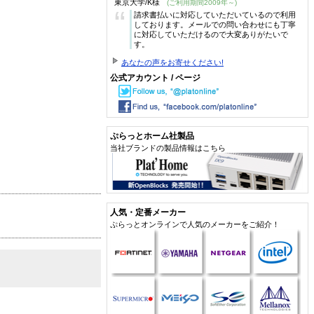
東京大学/K様
(ご利用期間2009年～)
“
請求書払いに対応していただいているので利用
しております。メールでの問い合わせにも丁寧
に対応していただけるので大変ありがたいで
す。
あなたの声をお寄せください!
公式アカウント / ページ
ぷらっとホーム社製品
当社ブランドの製品情報はこちら
人気・定番メーカー
ぷらっとオンラインで人気のメーカーをご紹介！