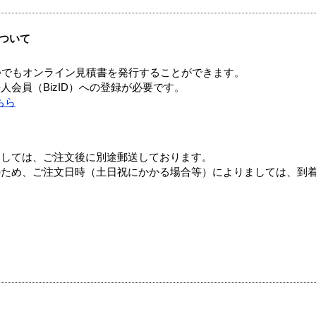
ついて
つでもオンライン見積書を発行することができます。
会員（BizID）への登録が必要です。
ちら
ましては、ご注文後に別途郵送しております。
のため、ご注文日時（土日祝にかかる場合等）によりましては、到