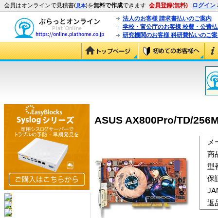
会員はオンラインで見積書(
)を
無料で作成
できます
会員登録(無料)
ログイン
見本
法人のお客様 請求書払いのご案内
学校・官公庁のお客様 校費・公費
研究機関のお客様 科研費払いのご案
ASUS AX800Pro/TD/256M
メ
商
型
保
J
返