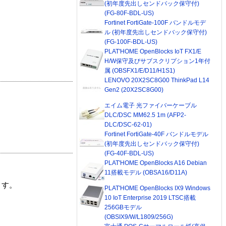
(初年度先出しセンドバック保守付)
(FG-80F-BDL-US)
Fortinet FortiGate-100F バンドルモデ
ル (初年度先出しセンドバック保守付)
(FG-100F-BDL-US)
PLAT'HOME OpenBlocks IoT FX1/E
H/W保守及びサブスクリプション1年付
属 (OBSFX1/E/D11/H1S1)
LENOVO 20X2SC8G00 ThinkPad L14
Gen2 (20X2SC8G00)
エイム電子 光ファイバーケーブル
DLC/DSC MM62.5 1m (AFP2-
DLC/DSC-62-01)
Fortinet FortiGate-40F バンドルモデル
(初年度先出しセンドバック保守付)
(FG-40F-BDL-US)
PLAT'HOME OpenBlocks A16 Debian
11搭載モデル (OBSA16/D11A)
ます。
PLAT'HOME OpenBlocks IX9 Windows
10 IoT Enterprise 2019 LTSC搭載
256GBモデル
(OBSIX9/W/L1809/256G)