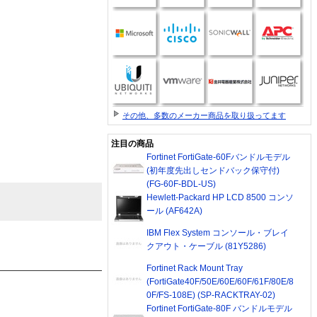
その他、多数のメーカー商品を取り扱ってます
注目の商品
Fortinet FortiGate-60Fバンドルモデル
(初年度先出しセンドバック保守付)
(FG-60F-BDL-US)
Hewlett-Packard HP LCD 8500 コンソ
ール (AF642A)
IBM Flex System コンソール・ブレイ
クアウト・ケーブル (81Y5286)
Fortinet Rack Mount Tray
(FortiGate40F/50E/60E/60F/61F/80E/8
0F/FS-108E) (SP-RACKTRAY-02)
Fortinet FortiGate-80F バンドルモデル