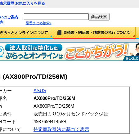
表示履歴
お気に入りを見る
払いのご案内
内
型番まとめ検索»
 (AX800Pro/TD/256M)
ーカー
ASUS
品名
AX800Pro/TD/256M
番
AX800Pro/TD/256M
証条件
販売日より10ヶ月センドバック保証
ANコード
4937699414589
品について
特定商取引法に基づく表示