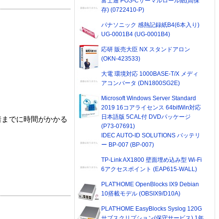
富士通 POS-Cサーマルロール紙(高保
存) (0722410-P)
パナソニック 感熱記録紙B4(6本入り)
UG-0001B4 (UG-0001B4)
応研 販売大臣 NX スタンドアロン
(OKN-423533)
大電 環境対応 1000BASE-T/X メディ
アコンバータ (DN1800SG2E)
Microsoft Windows Server Standard
2019 16コアライセンス 64bitWin対応
日本語版 5CAL付 DVDパッケージ
着までに時間がかかる
(P73-07691)
IDEC AUTO-ID SOLUTIONS バッテリ
ー BP-007 (BP-007)
TP-Link AX1800 壁面埋め込み型 Wi-Fi
6アクセスポイント (EAP615-WALL)
PLAT'HOME OpenBlocks IX9 Debian
10搭載モデル (OBSIX9/D10A)
PLAT'HOME EasyBlocks Syslog 120G
サブスクリプション(保守サービス) 1年