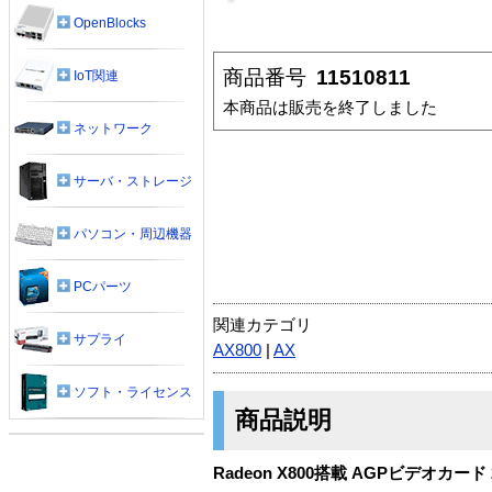
OpenBlocks
商品番号
11510811
IoT関連
本商品は販売を終了しました
ネットワーク
サーバ・ストレージ
パソコン・周辺機器
PCパーツ
関連カテゴリ
サプライ
AX800
|
AX
ソフト・ライセンス
商品説明
Radeon X800搭載 AGPビデオカード 