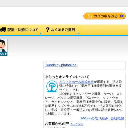
Tweets by platonline
ぷらっとオンラインについて
ぷらっとホーム株式会社
が運用する、法人取
引に特化した「業務用IT機器専門の調達支援
サイト」です。
1999年よりネットワーク機器、サーバ、スト
レージ、パソコン周辺機器、PCパーツ、ソフトウェ
ア、ライセンスなど、業務用IT機器中心に販売。品揃え
は業界トップクラスの約5.5万点です。法人取引に特化
し、学校・官公庁・一般法人のお客様の請求書後払いに
も対応しています。
IPv6への取り組み
会社概要
お客様からの声
もっと見る