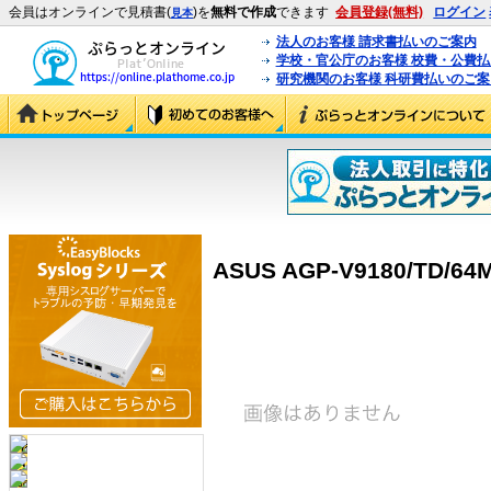
会員はオンラインで見積書(
)を
無料で作成
できます
会員登録(無料)
ログイン
見本
法人のお客様 請求書払いのご案内
学校・官公庁のお客様 校費・公費
研究機関のお客様 科研費払いのご案
ASUS AGP-V9180/TD/64M