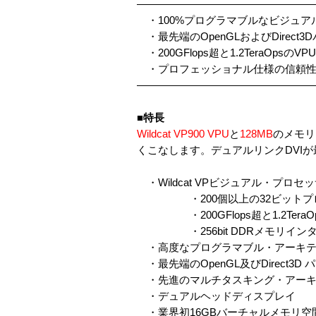
————————————————
・100%プログラマブルなビジュア
・最先端のOpenGLおよびDirect
・200GFlops超と1.2TeraOpsのVPU
・プロフェッショナル仕様の信頼性
————————————————
■特長
Wildcat VP900 VPU
と
128MB
のメモリ
くこなします。デュアルリンクDVI
・Wildcat VPビジュアル・プロ
・200個以上の32ビットプロ
・200GFlops超と1.2Tera
・256bit DDRメモリイン
・高度なプログラマブル・アーキテ
・最先端のOpenGL及びDirect3D
・先進のマルチタスキング・アーキ
・デュアルヘッドディスプレイ
・業界初16GBバーチャルメモリ空