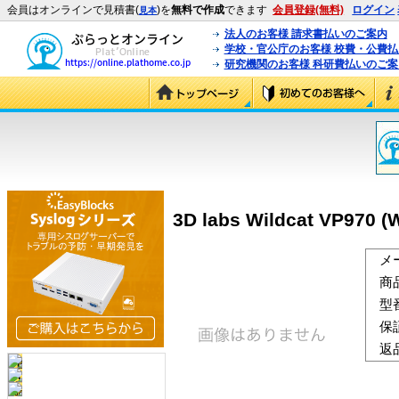
会員はオンラインで見積書(
)を
無料で作成
できます
会員登録(無料)
ログイン
見本
法人のお客様 請求書払いのご案内
学校・官公庁のお客様 校費・公費
研究機関のお客様 科研費払いのご案
3D labs Wildcat VP970 (
メ
商
型
保
返