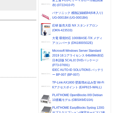
富士通 POS-Cサーマルロール紙(高保
存) (0722410-P)
パナソニック 感熱記録紙B4(6本入り)
UG-0001B4 (UG-0001B4)
応研 販売大臣 NX スタンドアロン
(OKN-423533)
大電 環境対応 1000BASE-T/X メディ
アコンバータ (DN1800SG2E)
Microsoft Windows Server Standard
2019 16コアライセンス 64bitWin対応
日本語版 5CAL付 DVDパッケージ
(P73-07691)
IDEC AUTO-ID SOLUTIONS バッテリ
ー BP-007 (BP-007)
TP-Link AX1800 壁面埋め込み型 Wi-Fi
6アクセスポイント (EAP615-WALL)
PLAT'HOME OpenBlocks IX9 Debian
10搭載モデル (OBSIX9/D10A)
PLAT'HOME EasyBlocks Syslog 120G
サブスクリプション(保守サービス) 1年