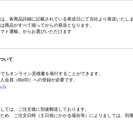
ては、各商品詳細に記載されている発送日にて当社より発送いたし
送は商品がすべて揃ってからの発送となります。
ヤマト運輸」からお選びいただけます
ついて
つでもオンライン見積書を発行することができます。
会員（BizID）への登録が必要です。
ちら
ましては、ご注文後に別途郵送しております。
のため、ご注文日時（土日祝にかかる場合等）によりましては、到