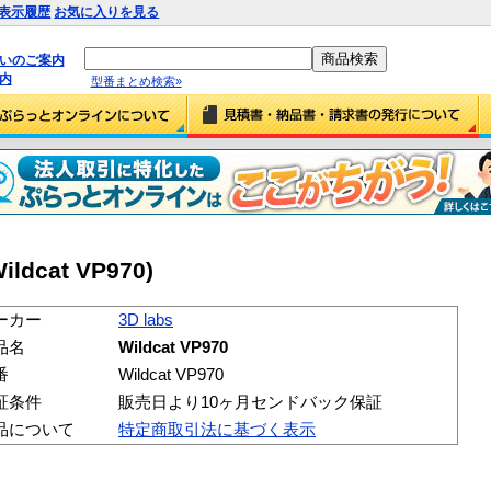
表示履歴
お気に入りを見る
払いのご案内
内
型番まとめ検索»
Wildcat VP970)
ーカー
3D labs
品名
Wildcat VP970
番
Wildcat VP970
証条件
販売日より10ヶ月センドバック保証
品について
特定商取引法に基づく表示