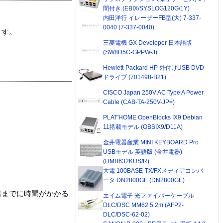
間付き (EBIX/SYSLOG120G/1Y)
内田洋行 イレーザーFB型(大) 7-337-
0040 (7-337-0040)
ます。
三菱電機 GX Developer 日本語版
(SW8D5C-GPPW-J)
Hewlett-Packard HP 外付けUSB DVD
ドライブ (701498-B21)
CISCO Japan 250V AC Type A Power
Cable (CAB-TA-250V-JP=)
PLAT'HOME OpenBlocks IX9 Debian
11搭載モデル (OBSIX9/D11A)
金井電器産業 MINI KEYBOARD Pro
USBモデル 英語版 (金井電器)
(HMB632KUS/R)
大電 100BASE-TX/FXメディアコンバ
ータ DN2800GE (DN2800GE)
着までに時間がかかる
エイム電子 光ファイバーケーブル
DLC/DSC MM62.5 2m (AFP2-
DLC/DSC-62-02)