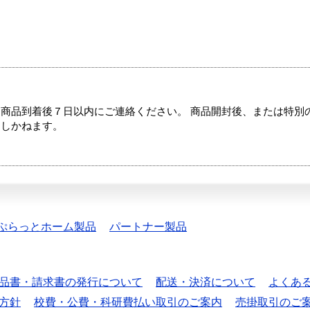
商品到着後７日以内にご連絡ください。 商品開封後、または特別
たしかねます。
ぷらっとホーム製品
パートナー製品
品書・請求書の発行について
配送・決済について
よくあ
方針
校費・公費・科研費払い取引のご案内
売掛取引のご