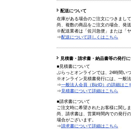
配送について
在庫がある場合のご注文につきまし
尚、複数の商品をご注文の場合、発
※配送業者は「佐川急便」または「
⇒
配送について詳しくはこちら
見積書・請求書・納品書等の発行に
■見積書について
ぷらっとオンラインでは、24時間い
※オンライン見積書発行には、一般法人
⇒
一般法人会員（BizID）の詳細はこ
⇒
見積書について詳細はこちら
■請求書について
ご注文時に希望されたお客様に関し
尚、請求書は、営業時間内での発行
場合がございます。
⇒
請求書について詳細はこちら