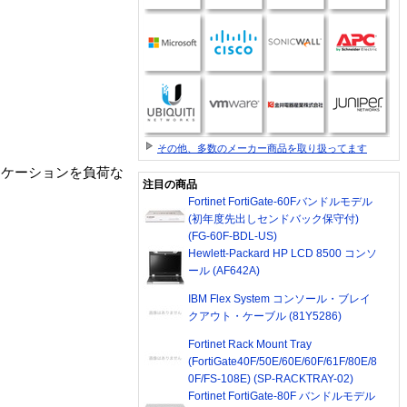
その他、多数のメーカー商品を取り扱ってます
リケーションを負荷な
注目の商品
Fortinet FortiGate-60Fバンドルモデル
(初年度先出しセンドバック保守付)
(FG-60F-BDL-US)
Hewlett-Packard HP LCD 8500 コンソ
ール (AF642A)
IBM Flex System コンソール・ブレイ
クアウト・ケーブル (81Y5286)
Fortinet Rack Mount Tray
(FortiGate40F/50E/60E/60F/61F/80E/8
0F/FS-108E) (SP-RACKTRAY-02)
Fortinet FortiGate-80F バンドルモデル