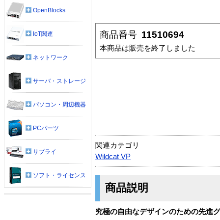
OpenBlocks
商品番号
11510694
IoT関連
本商品は販売を終了しました
ネットワーク
サーバ・ストレージ
パソコン・周辺機器
PCパーツ
関連カテゴリ
サプライ
Wildcat VP
ソフト・ライセンス
商品説明
究極の自由なデザインのための先進