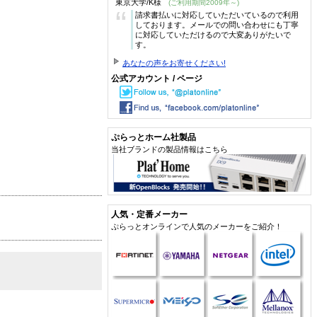
東京大学/K様
(ご利用期間2009年～)
“
請求書払いに対応していただいているので利用
しております。メールでの問い合わせにも丁寧
に対応していただけるので大変ありがたいで
す。
あなたの声をお寄せください!
公式アカウント / ページ
ぷらっとホーム社製品
当社ブランドの製品情報はこちら
人気・定番メーカー
ぷらっとオンラインで人気のメーカーをご紹介！