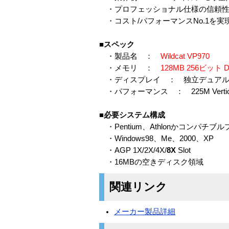
・プロフェッショナル仕様の信頼性
・コスト/パフォーマンスNo.1を実
■スペック
・製品名 ：
Wildcat VP970
・メモリ ：
128MB 256ビット 
・ディスプレイ ： 独立デュアル
・パフォーマンス ： 225M Vertices/s
■必要システム構成
・Pentium、Athlonかコンパチブ
・Windows98、Me、2000、XP
・AGP 1X/2X/4X/
8X
Slot
・16MBの空きディスク領域
関連リンク
メーカー製品詳細