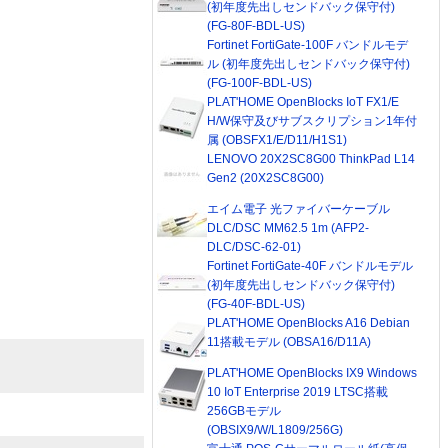
(初年度先出しセンドバック保守付)
(FG-80F-BDL-US)
Fortinet FortiGate-100F バンドルモデ
ル (初年度先出しセンドバック保守付)
(FG-100F-BDL-US)
PLAT'HOME OpenBlocks IoT FX1/E
H/W保守及びサブスクリプション1年付
属 (OBSFX1/E/D11/H1S1)
LENOVO 20X2SC8G00 ThinkPad L14
Gen2 (20X2SC8G00)
エイム電子 光ファイバーケーブル
DLC/DSC MM62.5 1m (AFP2-
DLC/DSC-62-01)
Fortinet FortiGate-40F バンドルモデル
(初年度先出しセンドバック保守付)
(FG-40F-BDL-US)
PLAT'HOME OpenBlocks A16 Debian
11搭載モデル (OBSA16/D11A)
PLAT'HOME OpenBlocks IX9 Windows
10 IoT Enterprise 2019 LTSC搭載
256GBモデル
(OBSIX9/W/L1809/256G)