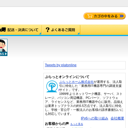
Tweets by platonline
ぷらっとオンラインについて
ぷらっとホーム株式会社
が運用する、法人取
引に特化した「業務用IT機器専門の調達支援
サイト」です。
1999年よりネットワーク機器、サーバ、スト
レージ、パソコン周辺機器、PCパーツ、ソフトウェ
ア、ライセンスなど、業務用IT機器中心に販売。品揃え
は業界トップクラスの約5.5万点です。法人取引に特化
し、学校・官公庁・一般法人のお客様の請求書後払いに
も対応しています。
IPv6への取り組み
会社概要
お客様からの声
もっと見る