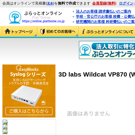
会員はオンラインで見積書(
)を
無料で作成
できます
会員登録(無料)
ログイン
見本
法人のお客様 請求書払いのご案内
学校・官公庁のお客様 校費・公費
研究機関のお客様 科研費払いのご案
3D labs Wildcat VP870 (