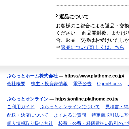
返品について
お客様のご都合による返品・交
ください。 商品開封後、または
合、返品・交換はお受けいたし
⇒
返品について詳しくはこちら
ぷらっとホーム株式会社
—
https://www.plathome.co.jp/
会社概要
株主・投資家情報
電子公告
OpenBlocks
ぷらっとオンライン
—
https://online.plathome.co.jp/
ご利用ガイド
ぷらっとオンラインについて
見積書・納
配送・決済について
よくあるご質問
特定商取引法に基
個人情報取り扱い方針
校費・公費・科研費払い取引のご