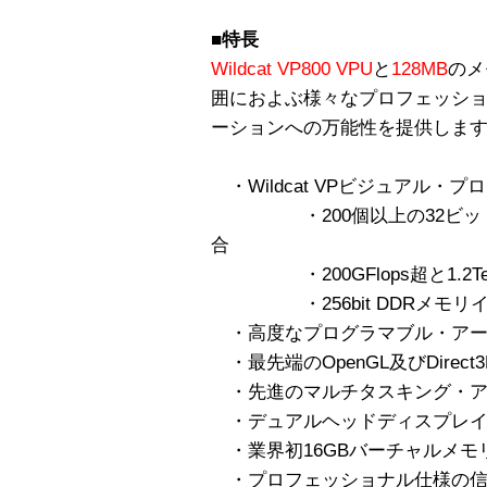
■特長
Wildcat VP800 VPU
と
128MB
のメ
囲におよぶ様々なプロフェッシ
ーションへの万能性を提供しま
・Wildcat VPビジュアル・
・200個以上の32ビット
合
・200GFlops超と1.2Te
・256bit DDRメモリ
・高度なプログラマブル・アー
・最先端のOpenGL及びDirec
・先進のマルチタスキング・ア
・デュアルヘッドディスプレ
・業界初16GBバーチャルメモ
・プロフェッショナル仕様の信