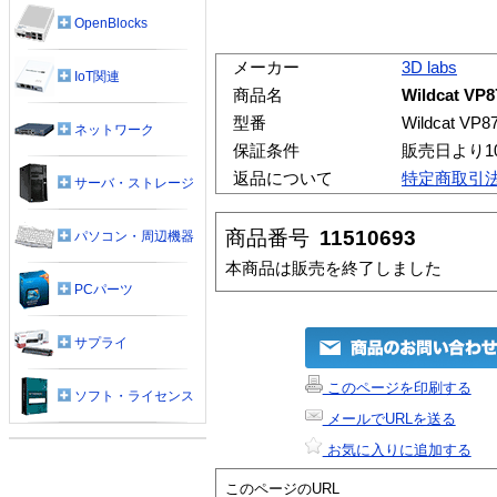
OpenBlocks
メーカー
3D labs
IoT関連
商品名
Wildcat VP8
型番
Wildcat VP8
ネットワーク
保証条件
販売日より1
返品について
特定商取引
サーバ・ストレージ
商品番号
11510693
パソコン・周辺機器
本商品は販売を終了しました
PCパーツ
サプライ
このページを印刷する
ソフト・ライセンス
メールでURLを送る
お気に入りに追加する
このページのURL