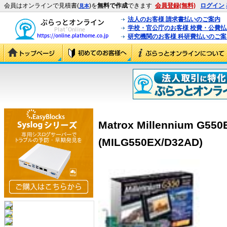
会員はオンラインで見積書(
)を
無料で作成
できます
会員登録(無料)
ログイン
見本
法人のお客様 請求書払いのご案内
学校・官公庁のお客様 校費・公費
研究機関のお客様 科研費払いのご案
Matrox Millennium G55
(MILG550EX/D32AD)