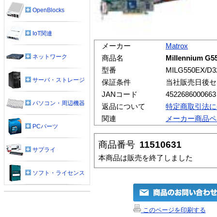
OpenBlocks
IoT関連
メーカー
Matrox
ネットワーク
商品名
Millennium G
型番
MILG550EX/D
サーバ・ストレージ
保証条件
当社販売日後セ
JANコード
4522686000663
パソコン・周辺機器
返品について
特定商取引法に
関連
メーカー商品ペ
PCパーツ
商品番号
11510631
サプライ
本商品は販売を終了しました
ソフト・ライセンス
このページを印刷する