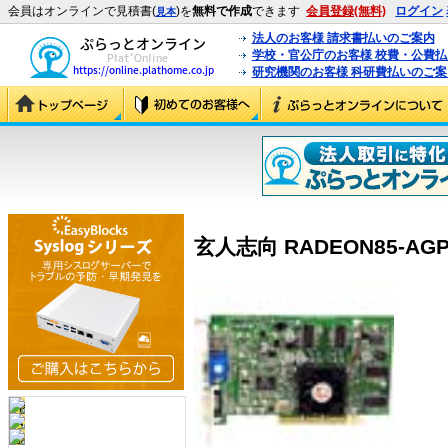
会員はオンラインで見積書(
)を
無料で作成
できます
会員登録(無料)
ログイン
見本
法人のお客様 請求書払いのご案内
学校・官公庁のお客様 校費・公費
研究機関のお客様 科研費払いのご案
玄人志向 RADEON85-AGP6