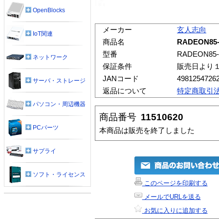
OpenBlocks
メーカー
玄人志向
IoT関連
商品名
RADEON85
型番
RADEON85
ネットワーク
保証条件
販売日より
JANコード
4981254726
サーバ・ストレージ
返品について
特定商取引
パソコン・周辺機器
商品番号
11510620
PCパーツ
本商品は販売を終了しました
サプライ
ソフト・ライセンス
このページを印刷する
メールでURLを送る
お気に入りに追加する