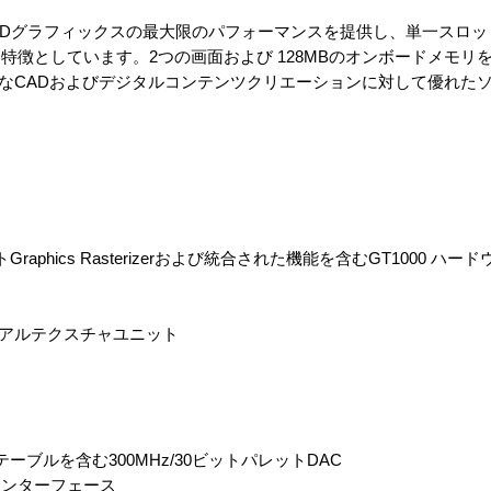
ン2D/3Dグラフィックスの最大限のパフォーマンスを提供し、単一スロ
特徴としています。2つの画面および 128MBのオンボードメモリ
エンドなCADおよびデジタルコンテンツクリエーションに対して優れた
ットGraphics Rasterizerおよび統合された機能を含むGT1000 
ュアルテクスチャユニット
ー
ブルを含む300MHz/30ビットパレットDAC
モリインターフェース