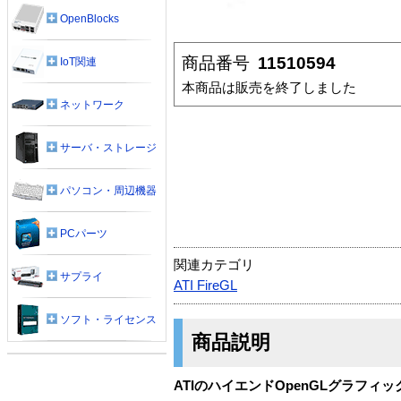
OpenBlocks
商品番号
11510594
IoT関連
本商品は販売を終了しました
ネットワーク
サーバ・ストレージ
パソコン・周辺機器
PCパーツ
関連カテゴリ
サプライ
ATI FireGL
ソフト・ライセンス
商品説明
ATIのハイエンドOpenGLグラフィック