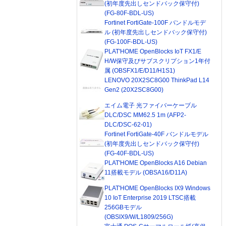
(初年度先出しセンドバック保守付)
(FG-80F-BDL-US)
Fortinet FortiGate-100F バンドルモデ
ル (初年度先出しセンドバック保守付)
(FG-100F-BDL-US)
PLAT'HOME OpenBlocks IoT FX1/E
H/W保守及びサブスクリプション1年付
属 (OBSFX1/E/D11/H1S1)
LENOVO 20X2SC8G00 ThinkPad L14
Gen2 (20X2SC8G00)
エイム電子 光ファイバーケーブル
DLC/DSC MM62.5 1m (AFP2-
DLC/DSC-62-01)
Fortinet FortiGate-40F バンドルモデル
(初年度先出しセンドバック保守付)
(FG-40F-BDL-US)
PLAT'HOME OpenBlocks A16 Debian
11搭載モデル (OBSA16/D11A)
PLAT'HOME OpenBlocks IX9 Windows
10 IoT Enterprise 2019 LTSC搭載
256GBモデル
(OBSIX9/W/L1809/256G)