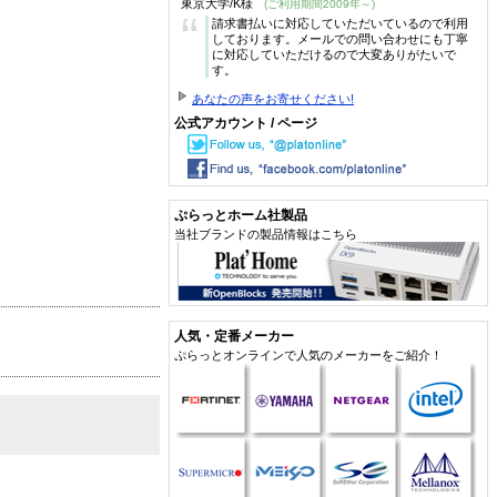
東京大学/K様
(ご利用期間2009年～)
“
請求書払いに対応していただいているので利用
しております。メールでの問い合わせにも丁寧
に対応していただけるので大変ありがたいで
す。
あなたの声をお寄せください!
公式アカウント / ページ
ぷらっとホーム社製品
当社ブランドの製品情報はこちら
人気・定番メーカー
ぷらっとオンラインで人気のメーカーをご紹介！