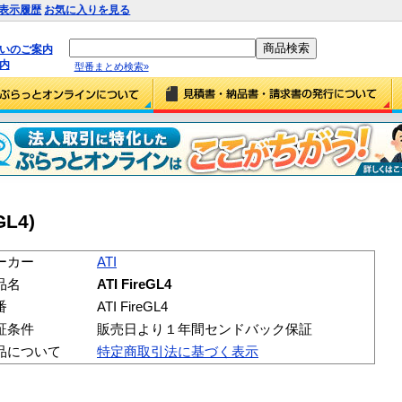
表示履歴
お気に入りを見る
払いのご案内
内
型番まとめ検索»
GL4)
ーカー
ATI
品名
ATI FireGL4
番
ATI FireGL4
証条件
販売日より１年間センドバック保証
品について
特定商取引法に基づく表示