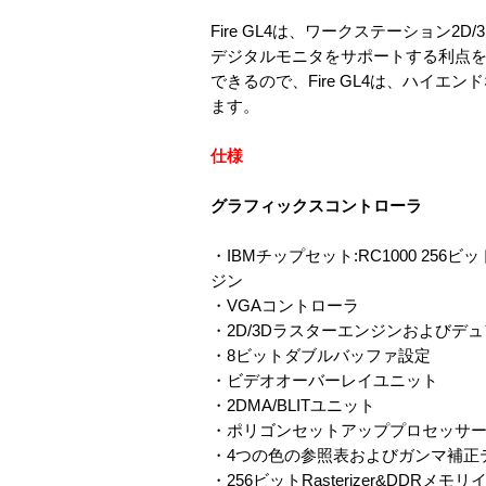
Fire GL4は、ワークステーショ
デジタルモニタをサポートする利点を
できるので、Fire GL4は、ハイ
ます。
仕様
グラフィックスコントローラ
・IBMチップセット:RC1000 256ビ
ジン
・VGAコントローラ
・2D/3Dラスターエンジンおよびデ
・8ビットダブルバッファ設定
・ビデオオーバーレイユニット
・2DMA/BLITユニット
・ポリゴンセットアッププロセッサ
・4つの色の参照表およびガンマ補正テー
・256ビットRasterizer&DDRメ