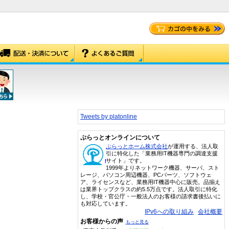
Tweets by platonline
ぷらっとオンラインについて
ぷらっとホーム株式会社
が運用する、法人取
引に特化した「業務用IT機器専門の調達支援
サイト」です。
1999年よりネットワーク機器、サーバ、スト
レージ、パソコン周辺機器、PCパーツ、ソフトウェ
ア、ライセンスなど、業務用IT機器中心に販売。品揃え
は業界トップクラスの約5.5万点です。法人取引に特化
し、学校・官公庁・一般法人のお客様の請求書後払いに
も対応しています。
IPv6への取り組み
会社概要
お客様からの声
もっと見る