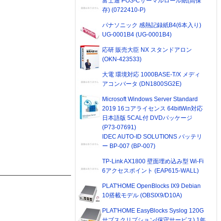
富士通 POS-Cサーマルロール紙(高保
存) (0722410-P)
パナソニック 感熱記録紙B4(6本入り)
UG-0001B4 (UG-0001B4)
応研 販売大臣 NX スタンドアロン
(OKN-423533)
大電 環境対応 1000BASE-T/X メディ
アコンバータ (DN1800SG2E)
Microsoft Windows Server Standard
2019 16コアライセンス 64bitWin対応
日本語版 5CAL付 DVDパッケージ
(P73-07691)
IDEC AUTO-ID SOLUTIONS バッテリ
ー BP-007 (BP-007)
TP-Link AX1800 壁面埋め込み型 Wi-Fi
6アクセスポイント (EAP615-WALL)
PLAT'HOME OpenBlocks IX9 Debian
10搭載モデル (OBSIX9/D10A)
PLAT'HOME EasyBlocks Syslog 120G
サブスクリプション(保守サービス) 1年