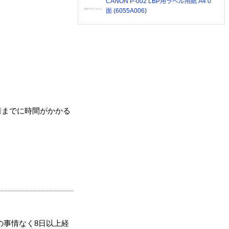
CANON P-002 LBP用ラベル用紙 A4 0
面 (6055A006)
着までに時間がかかる
の事情なく8日以上経