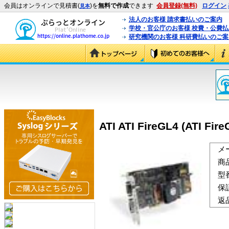
会員はオンラインで見積書(
)を
無料で作成
できます
会員登録(無料)
ログイン
見本
法人のお客様 請求書払いのご案内
学校・官公庁のお客様 校費・公費
研究機関のお客様 科研費払いのご案
ATI ATI FireGL4 (ATI Fire
メ
商
型
保
返