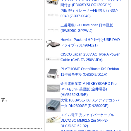
間付き (EBIX/SYSLOG120G/1Y)
内田洋行 イレーザーFB型(大) 7-337-
0040 (7-337-0040)
三菱電機 GX Developer 日本語版
(SW8D5C-GPPW-J)
Hewlett-Packard HP 外付けUSB DVD
ドライブ (701498-B21)
CISCO Japan 250V AC Type A Power
Cable (CAB-TA-250V-JP=)
PLAT'HOME OpenBlocks IX9 Debian
11搭載モデル (OBSIX9/D11A)
金井電器産業 MINI KEYBOARD Pro
USBモデル 英語版 (金井電器)
(HMB632KUS/R)
ます。
大電 100BASE-TX/FXメディアコンバ
ータ DN2800GE (DN2800GE)
エイム電子 光ファイバーケーブル
DLC/DSC MM62.5 2m (AFP2-
DLC/DSC-62-02)