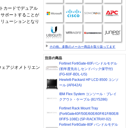
ットカードでデュアル
をサポートすることが
ソリューションとなり
その他、多数のメーカー商品を取り扱ってます
注目の商品
Fortinet FortiGate-60Fバンドルモデル
ハードウェアジオメトリエン
(初年度先出しセンドバック保守付)
(FG-60F-BDL-US)
Hewlett-Packard HP LCD 8500 コンソ
ール (AF642A)
IBM Flex System コンソール・ブレイ
クアウト・ケーブル (81Y5286)
Fortinet Rack Mount Tray
(FortiGate40F/50E/60E/60F/61F/80E/8
0F/FS-108E) (SP-RACKTRAY-02)
Fortinet FortiGate-80F バンドルモデル