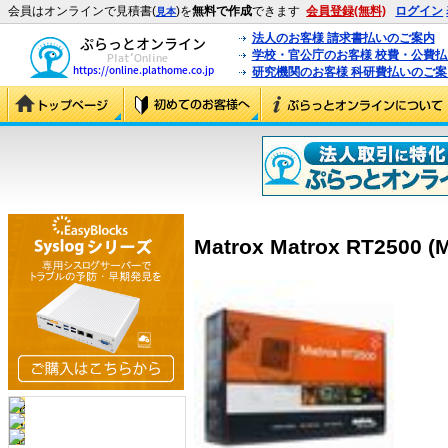
会員はオンラインで見積書(
)を
無料で作成
できます
会員登録(無料)
ログイン
見本
法人のお客様 請求書払いのご案内
学校・官公庁のお客様 校費・公費
研究機関のお客様 科研費払いのご案
Matrox Matrox RT2500 (