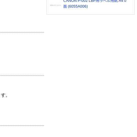
CANON P-002 LBP用ラベル用紙 A4 0
面 (6055A006)
ます。