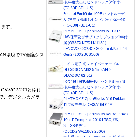
(初年度先出しセンドバック保守付)
(FG-80F-BDL-US)
Fortinet FortiGate-100F バンドルモデ
ル (初年度先出しセンドバック保守付)
(FG-100F-BDL-US)
きます。
PLAT'HOME OpenBlocks IoT FX1/E
H/W保守及びサブスクリプション1年付
属 (OBSFX1/E/D11/H1S1)
LENOVO 20X2SC8G00 ThinkPad L14
AN環境でTV会議シス
Gen2 (20X2SC8G00)
エイム電子 光ファイバーケーブル
DLC/DSC MM62.5 1m (AFP2-
DLC/DSC-62-01)
Fortinet FortiGate-40F バンドルモデル
(初年度先出しセンドバック保守付)
VCP/PCIと添付
(FG-40F-BDL-US)
とで、デジタルカメラ
PLAT'HOME OpenBlocks A16 Debian
11搭載モデル (OBSA16/D11A)
PLAT'HOME OpenBlocks IX9 Windows
10 IoT Enterprise 2019 LTSC搭載
256GBモデル
(OBSIX9/W/L1809/256G)