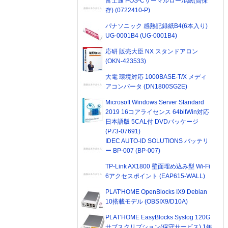
富士通 POS-Cサーマルロール紙(高保
存) (0722410-P)
パナソニック 感熱記録紙B4(6本入り)
UG-0001B4 (UG-0001B4)
応研 販売大臣 NX スタンドアロン
(OKN-423533)
大電 環境対応 1000BASE-T/X メディ
アコンバータ (DN1800SG2E)
Microsoft Windows Server Standard
2019 16コアライセンス 64bitWin対応
日本語版 5CAL付 DVDパッケージ
(P73-07691)
IDEC AUTO-ID SOLUTIONS バッテリ
ー BP-007 (BP-007)
TP-Link AX1800 壁面埋め込み型 Wi-Fi
6アクセスポイント (EAP615-WALL)
PLAT'HOME OpenBlocks IX9 Debian
10搭載モデル (OBSIX9/D10A)
PLAT'HOME EasyBlocks Syslog 120G
サブスクリプション(保守サービス) 1年