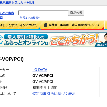
表示履歴
お気に入りを見る
払いのご案内
内
型番まとめ検索»
-VCP/PCI)
ーカー
I.O DATA
品名
GV-VCP/PCI
番
GV-VCP/PCI
証条件
初期不良１週間
品について
特定商取引法に基づく表示