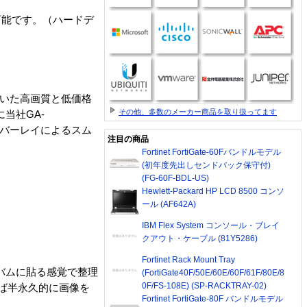
可能です。（ハードデ
ていた高画質と低価格
その他、多数のメーカー商品を取り扱ってます
当社GA-
オーバーレイによるスム
注目の商品
Fortinet FortiGate-60Fバンドルモデル
(初年度先出しセンドバック保守付)
(FG-60F-BDL-US)
Hewlett-Packard HP LCD 8500 コンソ
ール (AF642A)
IBM Flex System コンソール・ブレイ
クアウト・ケーブル (81Y5286)
Fortinet Rack Mount Tray
ルバムに貼る感覚で整理
(FortiGate40F/50E/60E/60F/61F/80E/8
0F/FS-108E) (SP-RACKTRAY-02)
ば半永久的に画像を
Fortinet FortiGate-80F バンドルモデル