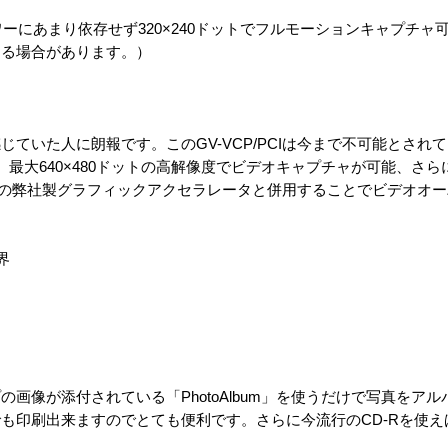
ーにあまり依存せず320×240ドットでフルモーションキャプチャ
なる場合があります。）
ていた人に朗報です。このGV-VCP/PCIは今まで不可能とされ
最大640×480ドットの高解像度でビデオキャプチャが可能、さらに
IなどPCI接続の弊社製グラフィックアクセラレータと併用することでビデオ
界
画像が添付されている「PhotoAlbum」を使うだけで写真をア
も印刷出来ますのでとても便利です。さらに今流行のCD-Rを使え