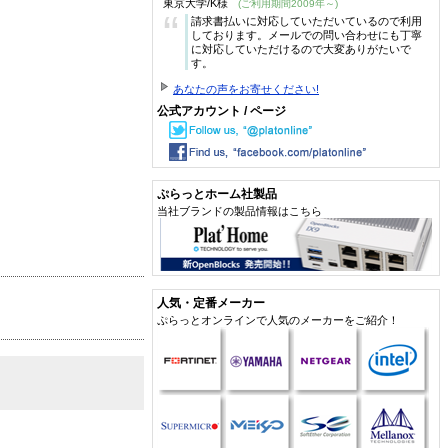
東京大学/K様
(ご利用期間2009年～)
“
請求書払いに対応していただいているので利用
しております。メールでの問い合わせにも丁寧
に対応していただけるので大変ありがたいで
す。
あなたの声をお寄せください!
公式アカウント / ページ
ぷらっとホーム社製品
当社ブランドの製品情報はこちら
人気・定番メーカー
ぷらっとオンラインで人気のメーカーをご紹介！