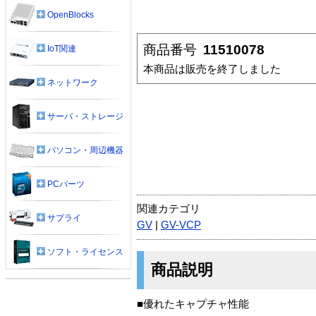
OpenBlocks
商品番号
11510078
IoT関連
本商品は販売を終了しました
ネットワーク
サーバ・ストレージ
パソコン・周辺機器
PCパーツ
関連カテゴリ
サプライ
GV
|
GV-VCP
ソフト・ライセンス
商品説明
■優れたキャプチャ性能