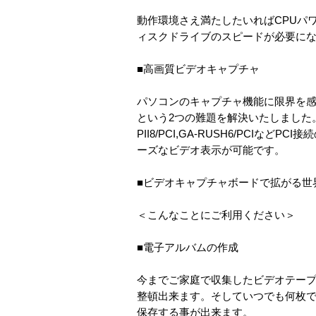
動作環境さえ満たしたいればCPUパワ
ィスクドライブのスピードが必要に
■高画質ビデオキャプチャ
パソコンのキャプチャ機能に限界を感じ
という2つの難題を解決いたしました。
PII8/PCI,GA-RUSH6/PC
ーズなビデオ表示が可能です。
■ビデオキャプチャボードで拡がる世
＜こんなことにご利用ください＞
■電子アルバムの作成
今までご家庭で収集したビデオテープの
整頓出来ます。そしていつでも何枚で
保存する事が出来ます。