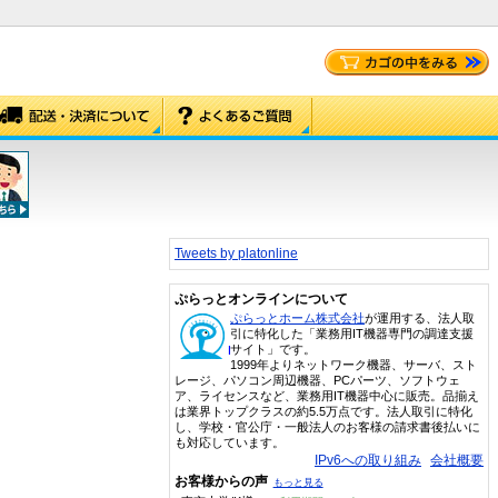
Tweets by platonline
ぷらっとオンラインについて
ぷらっとホーム株式会社
が運用する、法人取
引に特化した「業務用IT機器専門の調達支援
サイト」です。
1999年よりネットワーク機器、サーバ、スト
レージ、パソコン周辺機器、PCパーツ、ソフトウェ
ア、ライセンスなど、業務用IT機器中心に販売。品揃え
は業界トップクラスの約5.5万点です。法人取引に特化
し、学校・官公庁・一般法人のお客様の請求書後払いに
も対応しています。
IPv6への取り組み
会社概要
お客様からの声
もっと見る