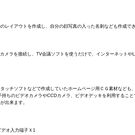
ルのレイアウトを作成し、自分の顔写真の入った名刺なども作成で
CCDカメラを接続し、TV会議ソフトを使うだけで、インターネットやL
ッチソフトなどで作成していたホームページ用ＣＧ素材なども、GV-
て、お手持ちのビデオカメラやCCDカメラ、ビデオデッキを利用するこ
とが出来ます。
Sビデオ入力端子Ｘ1