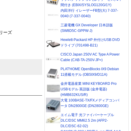
間付き (EBIX/SYSLOG120G/1Y)
内田洋行 イレーザーFB型(大) 7-337-
0040 (7-337-0040)
三菱電機 GX Developer 日本語版
(SW8D5C-GPPW-J)
Iシリーズ
Hewlett-Packard HP 外付けUSB DVD
ドライブ (701498-B21)
CISCO Japan 250V AC Type A Power
Cable (CAB-TA-250V-JP=)
PLAT'HOME OpenBlocks IX9 Debian
11搭載モデル (OBSIX9/D11A)
金井電器産業 MINI KEYBOARD Pro
USBモデル 英語版 (金井電器)
(HMB632KUS/R)
大電 100BASE-TX/FXメディアコンバ
ータ DN2800GE (DN2800GE)
エイム電子 光ファイバーケーブル
DLC/DSC MM62.5 2m (AFP2-
DLC/DSC-62-02)