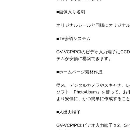
■画像入り名刺
オリジナルシールと同様にオリジナ
■TV会議システム
GV-VCP/PCIのビデオ入力端子に
テムが安価に構築できます。
■ホームページ素材作成
従来、デジタルカメラやスキャナ、レタ
ソフト「PhotoAlbum」を使っ
より安価に、かつ簡単に作成するこ
■入出力端子
GV-VCP/PCI:ビデオ入力端子Ｘ2、