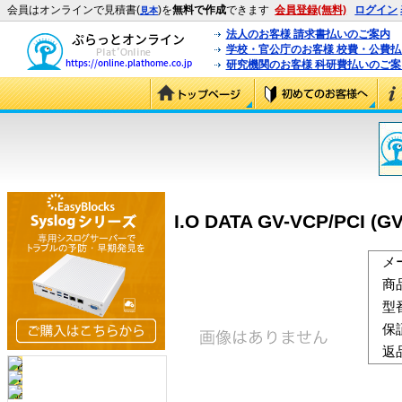
会員はオンラインで見積書(
)を
無料で作成
できます
会員登録(無料)
ログイン
見本
法人のお客様 請求書払いのご案内
学校・官公庁のお客様 校費・公費
研究機関のお客様 科研費払いのご案
I.O DATA GV-VCP/PCI (GV
メ
商
型
保
返