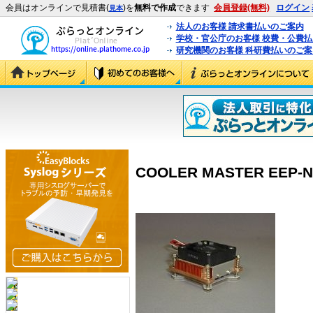
会員はオンラインで見積書(
)を
無料で作成
できます
会員登録(無料)
ログイン
見本
法人のお客様 請求書払いのご案内
学校・官公庁のお客様 校費・公費
研究機関のお客様 科研費払いのご案
COOLER MASTER EEP-N4