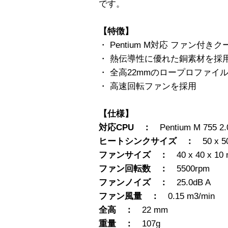
です。
【特徴】
・ Pentium M対応 ファン付き
・ 熱伝導性に優れた銅素材を採
・ 全高22mmのロープロファイ
・ 高速回転ファンを採用
【仕様】
対応CPU ：
Pentium M 755 
ヒートシンクサイズ ：
50 x 5
ファンサイズ ：
40 x 40 x 10
ファン回転数 ：
5500rpm
ファンノイズ ：
25.0dB A
ファン風量 ：
0.15 m3/min
全高 ：
22 mm
重量 ：
107g