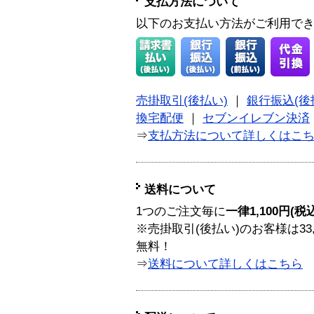
支払方法について
以下のお支払い方法がご利用で
売掛取引(後払い)
｜
銀行振込(後
換宅配便
｜
セブンイレブン決済
⇒
支払方法について詳しくはこ
送料について
1つのご注文毎に
一律1,100円(税
※売掛取引(後払い)のお客様は33
無料！
⇒
送料について詳しくはこちら