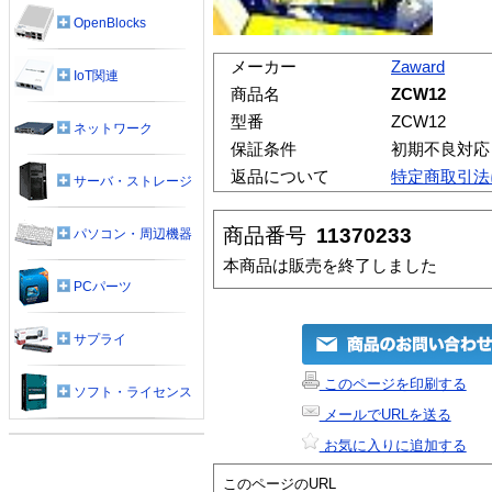
OpenBlocks
メーカー
Zaward
IoT関連
商品名
ZCW12
型番
ZCW12
ネットワーク
保証条件
初期不良対応
返品について
特定商取引法
サーバ・ストレージ
商品番号
11370233
パソコン・周辺機器
本商品は販売を終了しました
PCパーツ
サプライ
このページを印刷する
ソフト・ライセンス
メールでURLを送る
お気に入りに追加する
このページのURL