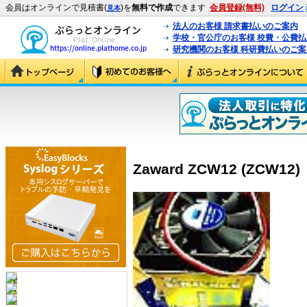
会員はオンラインで見積書(
)を
無料で作成
できます
会員登録(無料)
ログイン
見本
法人のお客様 請求書払いのご案内
学校・官公庁のお客様 校費・公費
研究機関のお客様 科研費払いのご案
Zaward ZCW12 (ZCW12)