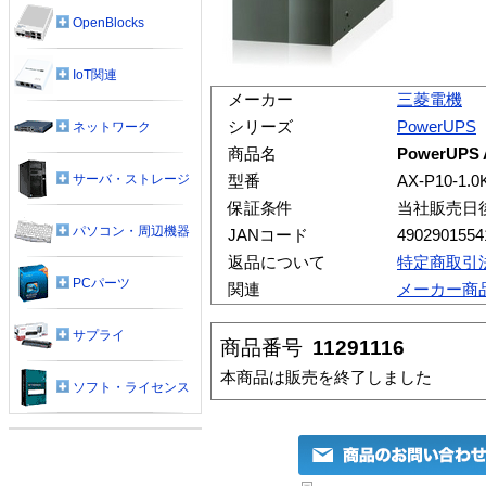
OpenBlocks
IoT関連
メーカー
三菱電機
シリーズ
PowerUPS
ネットワーク
商品名
PowerUPS 
サーバ・ストレージ
型番
AX-P10-1.0
保証条件
当社販売日
パソコン・周辺機器
JANコード
4902901554
返品について
特定商取引
PCパーツ
関連
メーカー商
サプライ
商品番号
11291116
本商品は販売を終了しました
ソフト・ライセンス