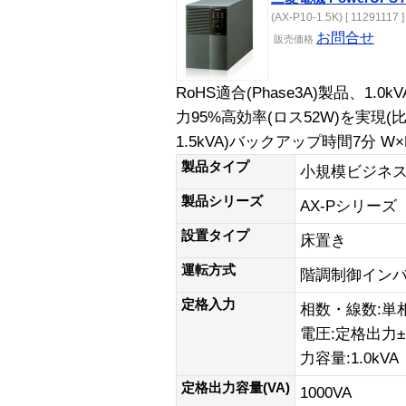
(AX-P10-1.5K) [ 11291117 ]
お問合せ
販売価格
RoHS適合(Phase3A)製品、1
力95%高効率(ロス52W)を実
1.5kVA)バックアップ時間7分 W×H
製品タイプ
小規模ビジネス
製品シリーズ
AX-Pシリーズ
設置タイプ
床置き
運転方式
階調制御イン
定格入力
相数・線数:単相
電圧:定格出力±1
力容量:1.0kVA
定格出力容量(VA)
1000VA