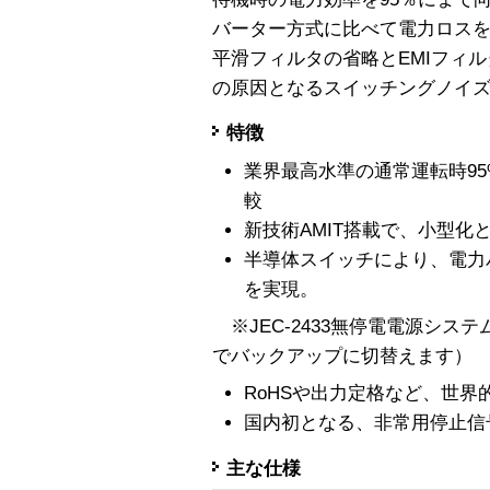
バーター方式に比べて電力ロスを約
平滑フィルタの省略とEMIフィ
の原因となるスイッチングノイ
特徴
業界最高水準の通常運転時95
較
新技術AMIT搭載で、小型化
半導体スイッチにより、電力
を実現。
※JEC-2433無停電電源システ
でバックアップに切替えます）
RoHSや出力定格など、世界
国内初となる、非常用停止信
主な仕様