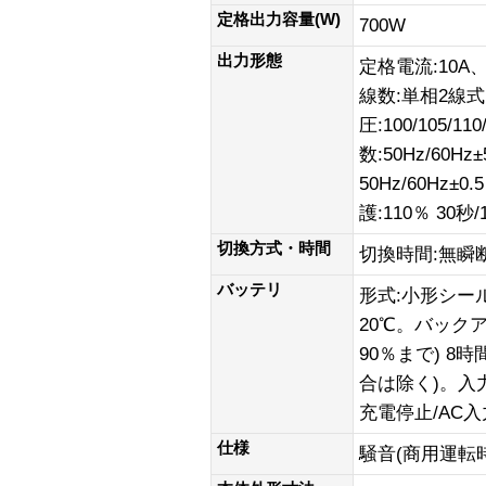
定格出力容量(W)
700W
出力形態
定格電流:10A
線数:単相2線
圧:100/105/1
数:50Hz/60H
50Hz/60Hz
護:110％ 30秒/
切換方式・時間
切換時間:無瞬断
バッテリ
形式:小形シー
20℃。バック
90％まで) 
合は除く)。入力
充電停止/AC入
仕様
騒音(商用運転時)