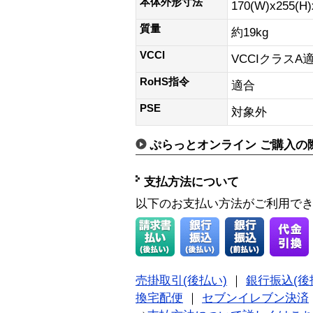
本体外形寸法
170(W)x255(H
質量
約19kg
VCCI
VCCIクラスA
RoHS指令
適合
PSE
対象外
ぷらっとオンライン ご購入の
支払方法について
以下のお支払い方法がご利用で
売掛取引(後払い)
｜
銀行振込(後
換宅配便
｜
セブンイレブン決済