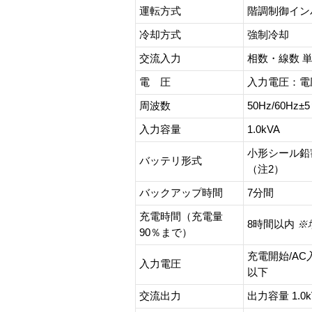
運転方式
階調制御イン
冷却方式
強制冷却
交流入力
相数・線数 
電 圧
入力電圧：電圧
周波数
50Hz/60Hz±
入力容量
1.0kVA
小形シール鉛
バッテリ形式
（注2）
バックアップ時間
7分間
充電時間（充電量
8時間以内
※
90％まで）
充電開始/AC
入力電圧
以下
交流出力
出力容量 1.0