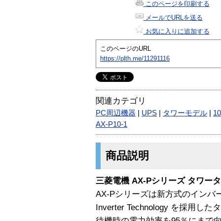
このページを印刷する
メールでURLを送る
お気に入りに追加する
このページのURL
https://plth.me/11291116
関連カテゴリ
PC周辺機器
|
UPS
|
タワーモデル
|
1
AX-P10-1
商品説明
三菱電機 AX-Pシリーズ タワータ
AX-Pシリーズは新方式のインバータ技術A
Inverter Technology を
待機時の電力効率を95％にまで