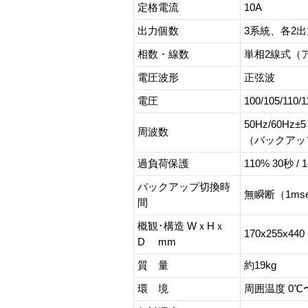
定格電流
10A
出力個数
3系統、各2出
相数・線数
単相2線式（
電圧波形
正弦波
電圧
100/105/110
50Hz/60Hz
周波数
（バックアッ
過負荷保護
110% 30秒 / 
バックアップ切換時
無瞬断（1ms
間
概観･構造 WｘHｘ
170x255x440
D mm
質 量
約19kg
環 境
周囲温度 0℃