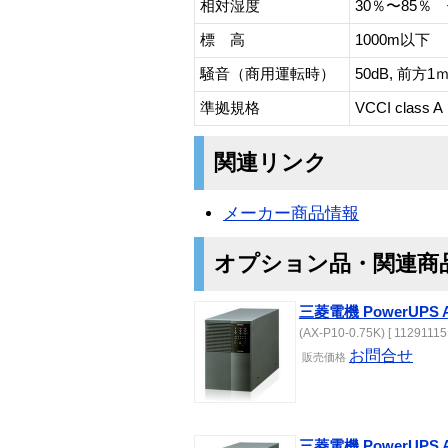
相対湿度
30％〜85
標 高
1000m以下
騒音（商用運転時）
50dB, 前方1
準拠規格
VCCI class A
関連リンク
メーカー商品情報
オプション品・関連商
三菱電機 PowerUPS AX
(AX-P10-0.75K) [ 11291115 
お問合せ
販売価格
三菱電機 PowerUPS AX