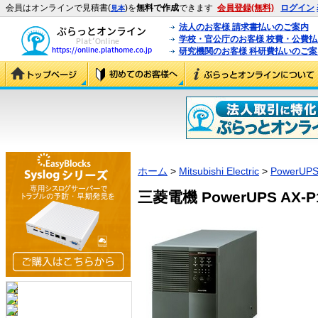
会員はオンラインで見積書(
)を
無料で作成
できます
会員登録(無料)
ログイン
見本
法人のお客様 請求書払いのご案内
学校・官公庁のお客様 校費・公費
研究機関のお客様 科研費払いのご案
ホーム
>
Mitsubishi Electric
>
PowerUP
三菱電機 PowerUPS AX-P10