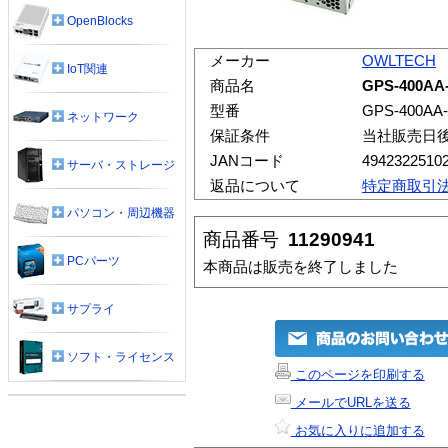
OpenBlocks
メーカー
OWLTECH
IoT関連
商品名
GPS-400AA
型番
GPS-400AA-
ネットワーク
保証条件
当社販売日
JANコード
4942322510
サーバ・ストレージ
返品について
特定商取引
パソコン・周辺機器
商品番号
11290941
PCパーツ
本商品は販売を終了しました
サプライ
ソフト・ライセンス
このページを印刷する
メールでURLを送る
お気に入りに追加する