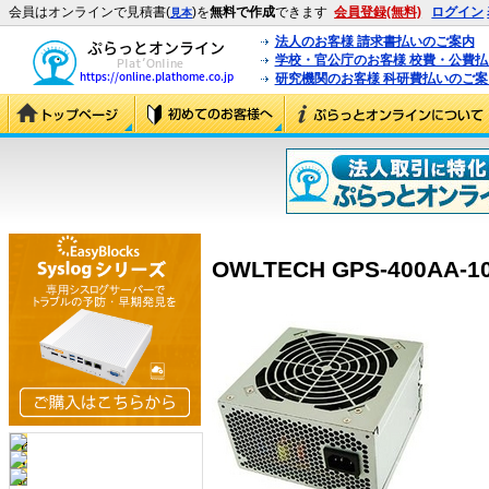
会員はオンラインで見積書(
)を
無料で作成
できます
会員登録(無料)
ログイン
見本
法人のお客様 請求書払いのご案内
学校・官公庁のお客様 校費・公費
研究機関のお客様 科研費払いのご案
OWLTECH GPS-400AA-10